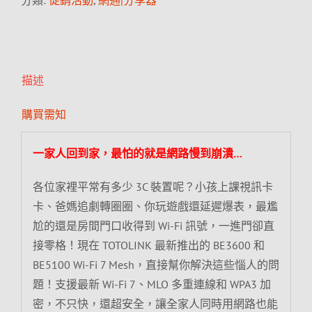
分類:
促銷活動
,
網通|分享器
描述
購買需知
一家人回到家，最怕的就是網路慢到崩潰…
各位家裡平常有多少 3C 裝置呢？小孩上課視訊卡
卡、爸媽追劇轉圈圈、你玩遊戲還延遲爆表，最尷
尬的還是房間門口收得到 Wi-Fi 訊號，一進門卻直
接零格！現在 TOTOLINK 最新推出的 BE3600 和
BE5100 Wi-Fi 7 Mesh，直接幫你解決這些惱人的問
題！支援最新 Wi-Fi 7、MLO 多重連線和 WPA3 加
密，不只快，還超安全，讓全家人同時用網路也能