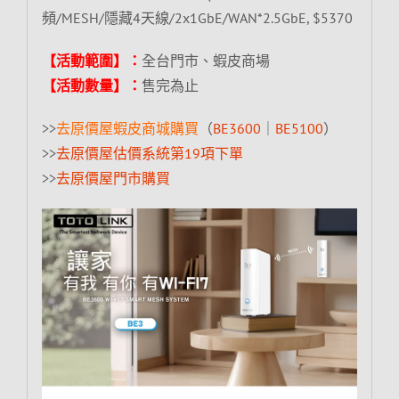
頻/MESH/隱藏4天線/2x1GbE/WAN*2.5GbE, $5370
【活動範圍】：
全台門市、蝦皮商場
【活動數量】：
售完為止
>>
去原價屋蝦皮商城購買
（
BE3600
｜
BE5100
）
>>
去原價屋估價系統第19項下單
>>
去原價屋門市購買