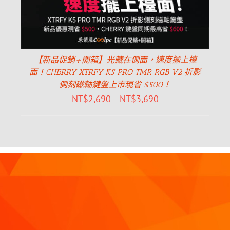
【新品促銷+開箱】光藏在側面，速度擺上檯
面！CHERRY XTRFY K5 PRO TMR RGB V2 折影
側刻磁軸鍵盤上市現省 $500！
NT$
2,690
NT$
3,690
–