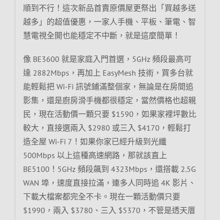
順到不行！這次新品首賣原價屋更祭出「買越多送
越多」的超值優惠，一家人手機、平板、筆電、智
慧電視全開也能穩定不中斷，就是這麼簡單！
像 BE3600 就是家庭入門首選，5GHz 頻段最高可
達 2882Mbps，再加上 EasyMesh 技術，買多台就
能輕鬆把 Wi-Fi 訊號鋪滿整個家，無論是在房間追
影集，還是廚房滑手機都很穩定，當然價格也超親
民，現在活動價一顆只要 $1590，如果家裡坪數比
較大，直接選兩入 $2980 或三入 $4170，輕鬆打
造全屋 Wi-Fi 7！如果你家已經升級到光纖
500Mbps 以上這種高速網路，那就該直上
BE5100！5GHz 頻段飆到 4323Mbps，還搭載 2.5G
WAN 埠，速度直接拉滿，連多人同時追 4K 影片、
下載大檔案都完全不卡。現在一顆活動價只要
$1990，兩入 $3780、三入 $5370，不管是透天厝