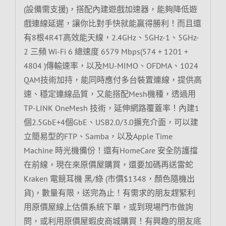
(設備需支援)，搭配內建遊戲加速器，能夠降低遊
戲連線延遲，讓你比對手快就能贏得勝利！而且還
有8根4R4T高效能天線，2.4GHz、5GHz-1、5GHz-
2 三頻 Wi-Fi 6 總速度 6579 Mbps(574 + 1201 +
4804 )傳輸速率，以及MU-MIMO、OFDMA、1024
QAM技術加持，能同時應付多台裝置連線，提供高
速、穩定連線品質，又能搭配Mesh機種，透過用
TP-LINK OneMesh 技術，延伸網路覆蓋率！內建1
個2.5GbE+4個GbE、USB2.0/3.0擴充介面，可以建
立簡易型的FTP、Samba，以及Apple Time
Machine 時光機備份！還有HomeCare 安全防護擋
在前線，現在來原價屋購買，還要加碼再送雷蛇
Kraken 電競耳機 黑/綠 (市價$1348，顏色隨機出
貨)，數量有限，送完為止！有需求的朋友趕緊利
用原價屋線上估價系統下單，或到現場門市做詢
問，或利用原價屋蝦皮商城購買！有興趣的朋友底