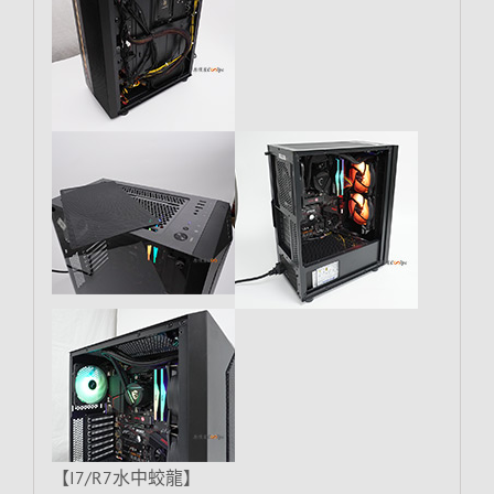
【I7/R7水中蛟龍】