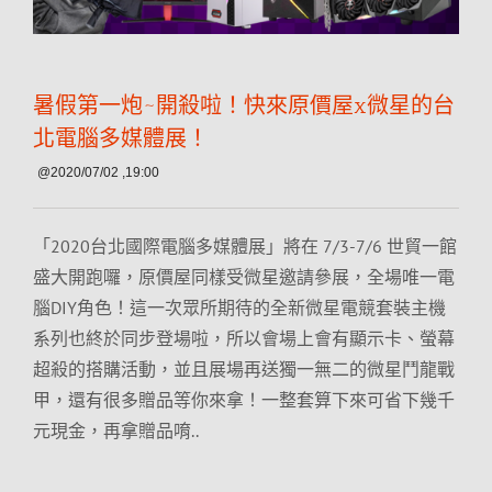
暑假第一炮~開殺啦！快來原價屋x微星的台
北電腦多媒體展！
@2020/07/02 ,19:00
「2020台北國際電腦多媒體展」將在 7/3-7/
6 世貿一館
盛大開跑囉，原價屋同樣受微星邀請參展，全場唯一電
腦DIY角
色！這一次眾所期待的全新微星電競套裝主機
系列也終於同
步登場啦，所以會場上會有顯示卡、螢幕
超殺的搭購活動，
並且展場再送獨一無二的微星鬥龍戰
甲，還有很多贈品等你
來拿！一整套算下來可省下幾千
元現金，再拿贈品唷..