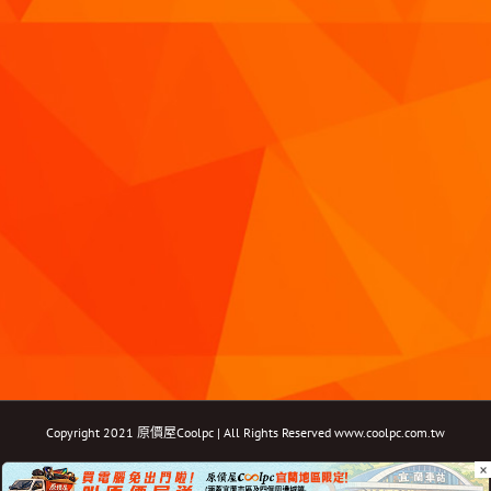
Copyright 2021 原價屋Coolpc | All Rights Reserved
www.coolpc.com.tw
×
Facebook
Instagram
YouTube
Twitter
Email: