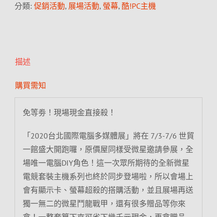
分類:
促銷活動
,
展場活動
,
螢幕
,
酷!PC主機
描述
購買需知
免等劵！現場現金直接殺！
「2020台北國際電腦多媒體展」將在 7/3-7/6 世貿
一館盛大開跑囉，原價屋同樣受微星邀請參展，全
場唯一電腦DIY角色！這一次眾所期待的全新微星
電競套裝主機系列也終於同步登場啦，所以會場上
會有顯示卡、螢幕超殺的搭購活動，並且展場再送
獨一無二的微星鬥龍戰甲，還有很多贈品等你來
拿！一整套算下來可省下幾千元現金，再拿贈品