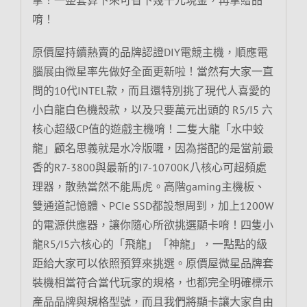
唷！
原價屋持續熱賣的品牌認證DIY電競主機，順應電
腦展由微星率先做好全面更新啦！當然有大家一直
問的10代INTEL款，而且還特別挑了現代人喜愛的
小白龍白色機殼款，以及只要萬元出頭的 R5/I5 六
核心超級CP值的遊戲主機唷！二隻大龍「水中蛟
龍」顧名思義就是水冷版囉，因為搭配的是當前最
香的R7-3800與最新的I7-10700K八核心可超頻處
理器，散熱當然不能馬虎。高階gaming主機板、
雙通道記憶體、PCIe SSD都設想周到，加上1200W
的電源供應器，讓你隨心所欲挑選顯卡唷！四隻小
龍R5/I5六核心的「飛龍」「神龍」，一點點的級
距給大家可以依照預算來挑選。原價屋微星品牌套
裝機相當符合當代玩家的規格，也都完全明確標示
產品品牌與規格型號，而且我們將顯卡讓大家自由