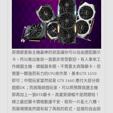
原價屋套裝主機最棒的就是讓你可以自由選配顯示
卡，所以推出後就一直都非常受歡迎。有人拿來工
作繪圖主機、模擬器多開，不需要太高階顯卡，但
需要一顆強而有力的CPU來作業，基本GTX 1650
即可；中間玩家當然就是 GTX 1660 應付大部分遊
戲都OK；而高階遊戲玩家，可以照預算挑選主機
那再加上一張RTX顯卡，高畫質順暢不是問題啦！
總之最近顯卡價格動盪不安，殺到一片亂七八糟，
而展場價竟然還有殺了再殺的款式，這樣的自由搭