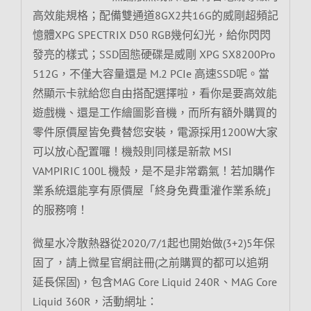
高效能規格；配備雙通道8GX2共16G的威剛超頻記
憶體XPG SPECTRIX D50 RGB幾何幻光，給你閃閃
發亮的樣式；SSD固態硬碟是威剛 XPG SX8200Pro
512G，不僅大容量還是 M.2 PCIe 高速SSD呢。當
然顯示卡就給您自由搭配選擇啦，看你是要高效能
遊戲機、還是工作繪圖影音機，而所有額外購買的
零件原價屋皆免費替您安裝，電源採用1200W大家
可以放心配置囉！機殼則同樣是新款 MSI
VAMPIRIC 100L 機殼，是不是非常霸氣！若加購作
業系統還能享有原價屋「終身免費重灌作業系統」
的服務唷！
微星水冷散熱器從2020/7/1起也開始做(3+2)5年保
固了，請上微星官網註冊(之前購買的都可以追朔
延長保固)，包含MAG Core Liquid 240R、MAG Core
Liquid 360R，活動網址：