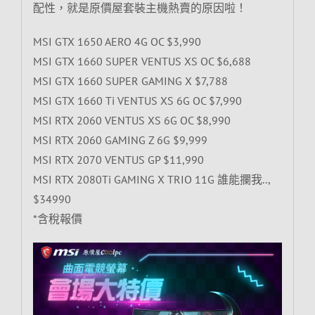
配性，就是原價屋套裝主機熱賣的原因啦！
MSI GTX 1650 AERO 4G OC $3,990
MSI GTX 1660 SUPER VENTUS XS OC $6,688
MSI GTX 1660 SUPER GAMING X $7,788
MSI GTX 1660 Ti VENTUS XS 6G OC $7,990
MSI RTX 2060 VENTUS XS 6G OC $8,990
MSI RTX 2060 GAMING Z 6G $9,999
MSI RTX 2070 VENTUS GP $11,990
MSI RTX 2080Ti GAMING X TRIO 11G 誰能攔我..,
$34990
*含稅報價