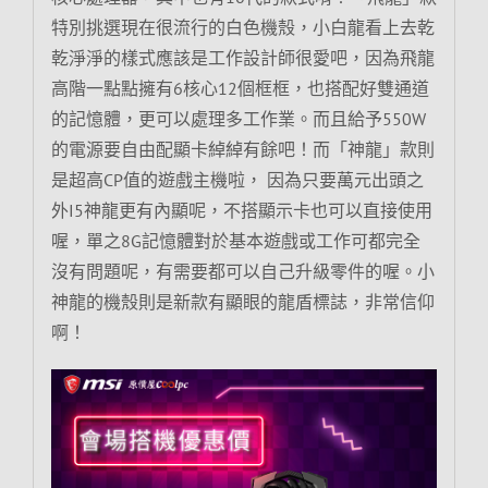
特別挑選現在很流行的白色機殼，小白龍看上去乾
乾淨淨的樣式應該是工作設計師很愛吧，因為飛龍
高階一點點擁有6核心12個框框，也搭配好雙通道
的記憶體，更可以處理多工作業。而且給予550W
的電源要自由配顯卡綽綽有餘吧！而「神龍」款則
是超高CP值的遊戲主機啦， 因為只要萬元出頭之
外I5神龍更有內顯呢，不搭顯示卡也可以直接使用
喔，單之8G記憶體對於基本遊戲或工作可都完全
沒有問題呢，有需要都可以自己升級零件的喔。小
神龍的機殼則是新款有顯眼的龍盾標誌，非常信仰
啊！