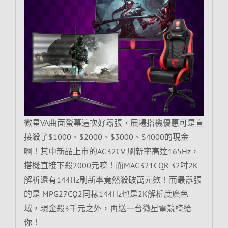
微星VA曲面螢幕這次好囂張，展場搭機優惠可是直
接殺了$1000、$2000、$3000、$4000的現金
啊！其中新品上市的AG32CV 刷新率高達165Hz，
搭機直接下殺2000元唷！而MAG321CQR 32吋2K
解析還有144Hz刷新率竟然殺破萬元欸！而最囂張
的是 MPG27CQ2同樣144Hz也是2K解析度廣色
域，現金殺3千元之外，再送一台微星電競椅給
你！