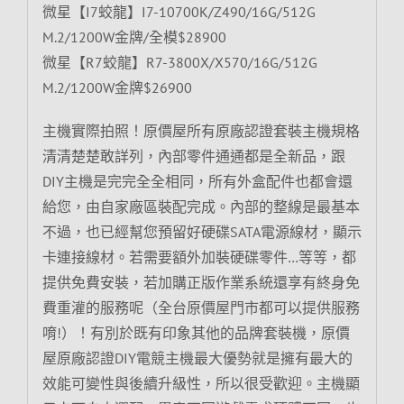
微星【I7蛟龍】I7-10700K/Z490/16G/512G
M.2/1200W金牌/全模$28900
微星【R7蛟龍】R7-3800X/X570/16G/512G
M.2/1200W金牌$26900
主機實際拍照！原價屋所有原廠認證套裝主機規格
清清楚楚敢詳列，內部零件通通都是全新品，跟
DIY主機是完完全全相同，所有外盒配件也都會還
給您，由自家廠區裝配完成。內部的整線是最基本
不過，也已經幫您預留好硬碟SATA電源線材，顯示
卡連接線材。若需要額外加裝硬碟零件…等等，都
提供免費安裝，若加購正版作業系統還享有終身免
費重灌的服務呢（全台原價屋門市都可以提供服務
唷!）！有別於既有印象其他的品牌套裝機，原價
屋原廠認證DIY電競主機最大優勢就是擁有最大的
效能可變性與後續升級性，所以很受歡迎。主機顯