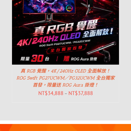
真 RGB 覺醒，4K/240Hz OLED 全面解放！
ROG Swift PG27UCWM／PG32UCWM 全台獨家
首發，限量送 ROG Aura 掛燈！
NT$
34,888
NT$
37,888
–