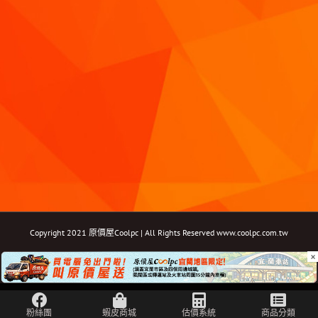
Copyright 2021 原價屋Coolpc | All Rights Reserved
www.coolpc.com.tw
×
Facebook
Instagram
YouTube
Twitter
Email: