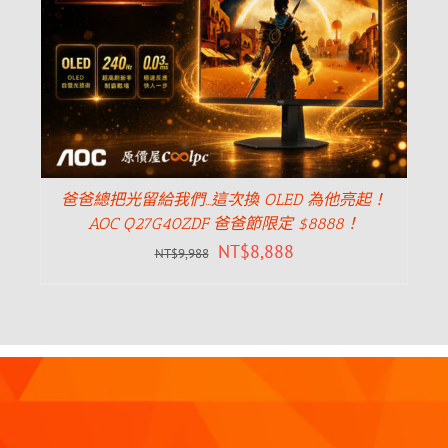
爸爸總把光留給我們…這次換 OLED 為他亮起！
AOC Q27G40ZDF 爸爸節限定 $8888！
NT$
8,888
NT$
9,988