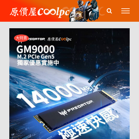
Skip
to
content
大特賣