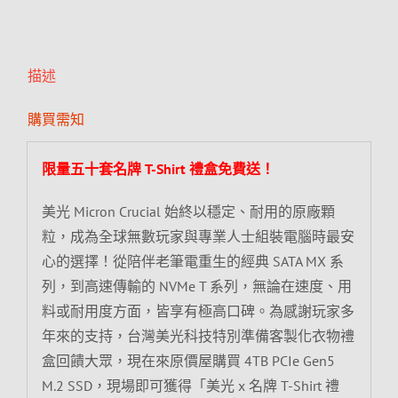
描述
購買需知
限量五十套名牌 T-Shirt 禮盒免費送！
美光 Micron Crucial 始終以穩定、耐用的原廠顆
粒，成為全球無數玩家與專業人士組裝電腦時最安
心的選擇！從陪伴老筆電重生的經典 SATA MX 系
列，到高速傳輸的 NVMe T 系列，無論在速度、用
料或耐用度方面，皆享有極高口碑。為感謝玩家多
年來的支持，台灣美光科技特別準備客製化衣物禮
盒回饋大眾，現在來原價屋購買 4TB PCIe Gen5
M.2 SSD，現場即可獲得「美光 x 名牌 T-Shirt 禮