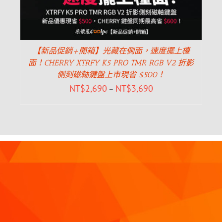
【新品促銷+開箱】光藏在側面，速度擺上檯
面！CHERRY XTRFY K5 PRO TMR RGB V2 折影
側刻磁軸鍵盤上市現省 $500！
NT$
2,690
NT$
3,690
–