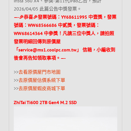
insta 360 X4、參獎-第11代iPad乙台，預計
2026/04/05 此篇公告中獎發票。
—-🎉恭喜🎉發票號碼：YY68611995 中壹獎，發票
號碼：WW68566686 中貳獎，發票號碼：
WW68614364 中參獎！
凡請三位中獎人，請拍照
發票明細回傳到原價屋
「service@ms1.coolpc.com.tw」 信箱，小編收到
後會再告知領取事項。—-
>>
去看原價屋門市地圖
>>
去原價屋估價系統下單
>>
去原價屋蝦皮商城下單
ZhiTai Ti600 2TB Gen4 M.2 SSD