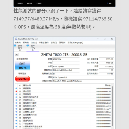
性能測試的部分小跑了一下，連續讀寫獲得
7149.77/6489.37 MB/s，隨機讀寫 971.14/765.50
KIOPS，最高溫度為 58 度(無散熱裝甲)。