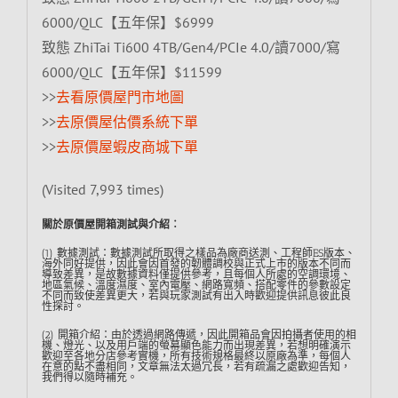
6000/QLC【五年保】$6999
致態 ZhiTai Ti600 4TB/Gen4/PCIe 4.0/讀7000/寫
6000/QLC【五年保】$11599
>>
去看原價屋門市地圖
>>
去原價屋估價系統下單
>>
去原價屋蝦皮商城下單
(Visited 7,993 times)
關於原價屋開箱測試與介紹︰
(1) 數據測試：數據測試所取得之樣品為廠商送測、工程師ES版本、
海外同好提供，因此會因首發的韌體調校與正式上市的版本不同而
導致差異，是故數據資料僅提供參考，且每個人所處的空調環境、
地區氣候、溫度濕度、室內電壓、網路寬頻、搭配零件的參數設定
不同而致使差異更大，若與玩家測試有出入時歡迎提供訊息彼此良
性探討。
(2) 開箱介紹：由於透過網路傳遞，因此開箱品會因拍攝者使用的相
機、燈光、以及用戶端的螢幕顯色能力而出現差異，若想明確演示
歡迎至各地分店參考實機，所有技術規格最終以原廠為準，每個人
在意的點不盡相同，文章無法太過冗長，若有疏漏之處歡迎告知，
我們得以隨時補充。