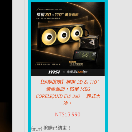
【即刻搶購】裸視 3D & 110°
黃金曲面，微星 MEG
CORELIQUID E15 360 一體式水
冷。
NT$
13,990
(╥_╥) 搶購已結束！