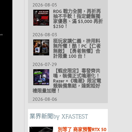
2026-08-05
ROG 戰力全開，再折再
抽不手軟！指定鍵盤獨
家優惠、滿 $3,000 再折
$250！
2026-08-03
挺玩家講仁義，拚用料
無所懼！酷！PC【仁者
無敵】【勇者無懼】合
計限量 100 台！
2026-07-29
【蝦皮限定】毒發齊共
鳴，裝備正式鳴潮化！
Razer ×《鳴潮》限定電
競裝備集結，達妮婭好
禮限量加贈！
2026-08-06
業界新聞by XFASTEST
別等了 商家預警RTX 50