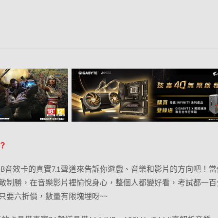
？
II USB音效卡的真實7.1聲道來告訴你遊戲、音樂和影片的方向吧！
敵制勝，在音樂影片裡愉悅身心，整個人都變好看，考試都一百
只要六折價，數量有限塊埋呀~~