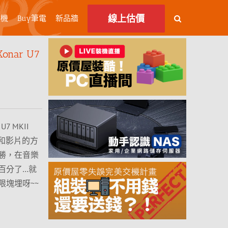
線上估價
主機
Buy筆電
新品牆
nar U7
 MKII
樂和影片的方
勝，在音樂
百分了…就
塊埋呀~~