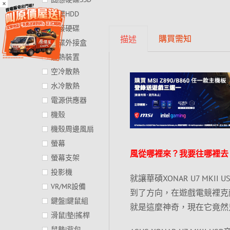
×
硬碟HDD
外接硬碟
購買需知
描述
硬碟外接盒
散熱裝置
空冷散熱
水冷散熱
電源供應器
機殼
機殼周邊風扇
螢幕
風從哪裡來？我要往哪裡去
螢幕支架
投影機
就讓華碩XONAR U7 MK
VR/MR設備
到了方向，在遊戲電競裡克
鍵盤|鍵鼠組
就是這麼神奇，現在它竟然
滑鼠|墊|搖桿
鼠墊|背包