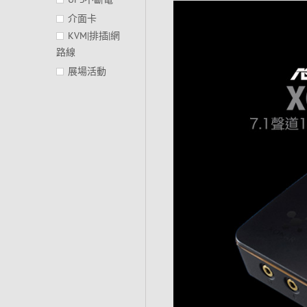
介面卡
KVM|排插|網
路線
展場活動