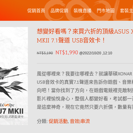
促銷首頁
品牌促銷
裝機直播
門市地圖
套裝
想變好看嗎？來買六折的頂級ASUS Xo
MKII 7.1聲道 USB音效卡！
NT$
1,990
NT$
3,190
@2022/10/20 ,12:10
風從哪裡來？我要往哪裡去？就讓華碩XONAR U7
USB音效卡的真實7.1聲道來告訴你遊戲、音
向吧！當你找到了方向，在遊戲電競裡克敵制
影片裡愉悅身心，整個人都變好看，考試都一
是這麼神奇，現在它竟然只要六折價，數量有限
分類:
促銷活動
,
音效|串流