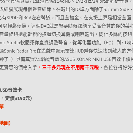
 USB音效卡具備真實7.1聲道具備114dNB、192kHz/24 bit高解析音
膩展現每個聲音細節。在輸出的IO埠方面除了3.5 mm Side
插孔外也有SPDIF和RCA左右聲道，而且全鍍金。在支援上算是相當全
們可以輕鬆便攜，這個DAC就是想要隨時都能享受高音質的你的菜
音量旋鈕還能輕鬆的按壓切換耳機或喇叭輸出，簡化多餘的按鈕
ic Studio軟體讓你直覺調整聲音，從等化器功能（EQ）到7.1
onic Radar Rro在遊戲中顯示雷達HUD幫你快速找到敵人的
）具備真實7.1環繞音效的ASUS XONAR MKII USB音效卡
更實惠的價格入手
，三千多元現在不用兩千元啦
，各位各得好好
.1 USB音效卡
，定價3190元）
單
地圖）