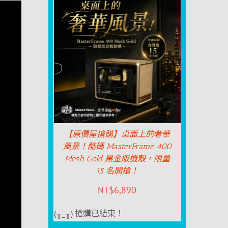
【原價屋搶購】桌面上的奢華
風景！酷碼 MasterFrame 400
Mesh Gold 黑金版機殼，限量
15 名開搶！
NT$
6,890
(╥_╥) 搶購已結束！