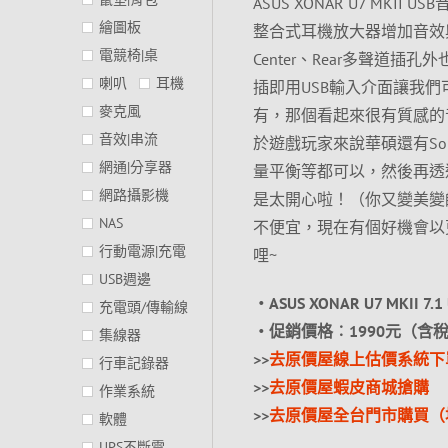
ASUS XONAR U7 MKII
繪圖板
整合式耳機放大器增加音效與細
電競椅|桌
Center、Rear多聲道
喇叭
耳機
插即用USB輸入介面讓我
麥克風
有，那個看起來很有質感的
音效|串流
於遊戲玩家來說華碩還有Son
網通|分享器
量平衡等都可以，然後再透過S
網路攝影機
是太開心啦！（你又變美變帥了~
NAS
不便宜，現在有個好機會以
行動電源|充電
哩~
USB週邊
‧ASUS XONAR U7 MKII 7
充電頭/傳輸線
‧促銷價格︰1990元（含稅
集線器
>>
去原價屋線上估價系統下
行車記錄器
>>
去原價屋蝦皮商城搶購
作業系統
>>
去原價屋全台門市購買（
軟體
UPS不斷電