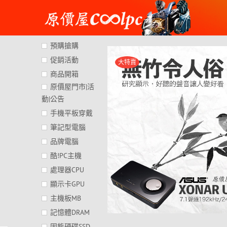
Skip
to
content
預購搶購
促銷活動
大特賣
商品開箱
原價屋門市|活
動|公告
手機平板穿戴
筆記型電腦
品牌電腦
酷!PC主機
處理器CPU
顯示卡GPU
主機板MB
記憶體DRAM
固態硬碟SSD