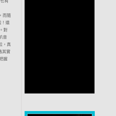
質，也有
、
面，而隨
啦！還
。對
喇叭音
方位，真
價格其實
把握