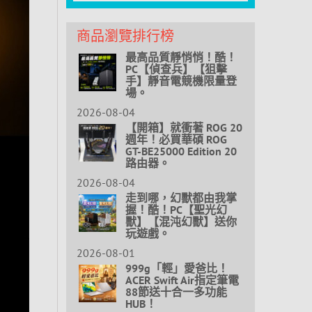
商品瀏覽排行榜
最高品質靜悄悄！酷！
PC【偵查兵】【狙擊
手】靜音電競機限量登
場。
2026-08-04
【開箱】就衝著 ROG 20
週年！必買華碩 ROG
GT-BE25000 Edition 20
路由器。
2026-08-04
走到哪，幻獸都由我掌
握！酷！PC【聖光幻
獸】【混沌幻獸】送你
玩遊戲。
2026-08-01
999g「輕」愛爸比！
ACER Swift Air指定筆電
88節送十合一多功能
HUB！