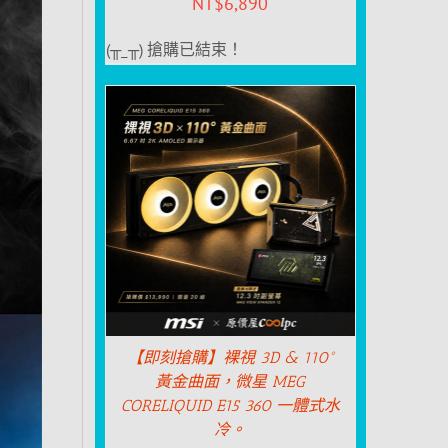
NT$
6,890
(╥_╥) 搶購已結束！
【即刻搶購】裸視 3D & 110°
黃金曲面，微星 MEG
CORELIQUID E15 360 一體式水
冷。