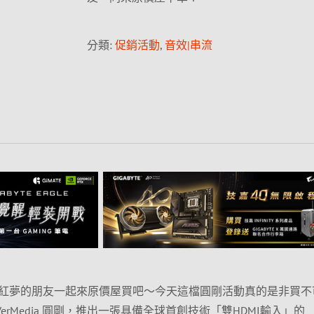
分類:
促銷活動
,
音效|串流
紅夢的朋友一起來原價屋買吧～今天這檔圓剛活動真的是非買不
erMedia 圓剛，推出一張具備全球首創技術「雙HDMI輸入」的