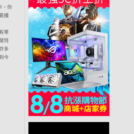
取卡，你
直播
一樣有零
屋特
許多
到今