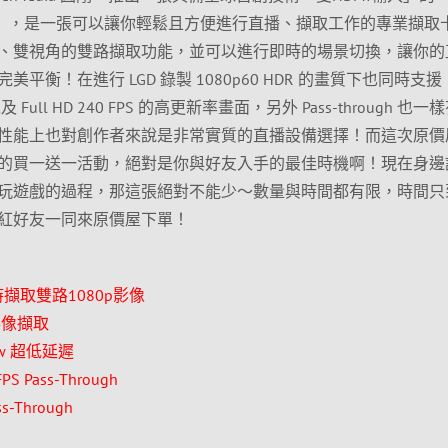
mer DUO」，是一張可以讓你輕鬆且方便進行直播、擷取工作的專業擷
、雙視角的雙路擷取功能，並可以進行即時的場景切換，讓你的
衡！在進行 LGD 錄製 1080p60 HDR 的畫質下也同時支援
gh 以及 Full HD 240 FPS 的高更新率畫面，另外 Pass-through 也
性能上也對創作者來說是非常實質的直播設備選擇！而這次原價
的買一送一活動，絕對是你與好友入手的最佳時機啊！現在身邊
玩遊戲的過程，那這張絕對不能少～數量與時間都有限，時間只
紅好友一同來原價屋下單！
擷取雙路1080p影像
質影像擷取
ew 超低延遲
FPS Pass-Through
s-Through