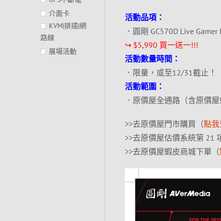
介面卡
活動品項：
KVM|排插|網
．圓剛 GC570D Live Game
路線
↪ $5,990 買一送一!!!
展場活動
活動數量時間：
．限量，或至12/31截止！
活動範圍：
．原價屋全通路（含原價屋
>>去原價屋門市購買（
點我
>>去原價屋估價系統第 21
>>去原價屋蝦皮商城下單（