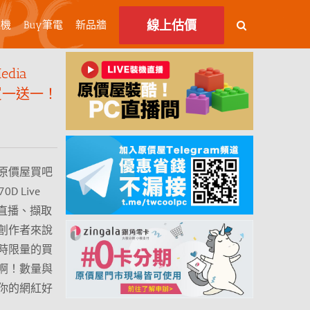
線上估價
主機
Buy筆電
新品牆
dia
特惠買一送一！
原價屋買吧
D Live
行直播、擷取
創作者來說
時限量的買
啊！數量與
你的網紅好