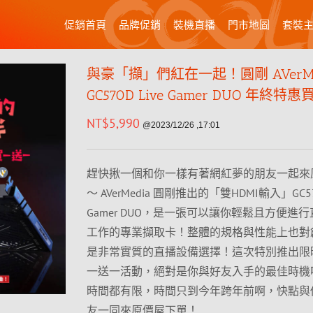
促銷首頁
品牌促銷
裝機直播
門市地圖
套裝
與豪「擷」們紅在一起！圓剛 AVerMe
GC570D Live Gamer DUO 年終
NT$
5,990
@2023/12/26 ,17:01
趕快揪一個和你一樣有著網紅夢的朋友一起來
～ AVerMedia 圓剛推出的「雙HDMI輸入」GC570
Gamer DUO，是一張可以讓你輕鬆且方便進
工作的專業擷取卡！整體的規格與性能上也對
是非常實質的直播設備選擇！這次特別推出限
一送一活動，絕對是你與好友入手的最佳時機
時間都有限，時間只到今年跨年前啊，快點與
友一同來原價屋下單！