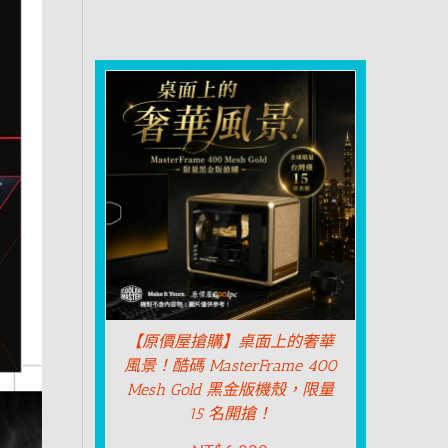
【原價屋搶購】桌面上的奢華
風景！酷碼 MasterFrame 400
Mesh Gold 黑金版機殼，限量
15 名開搶！