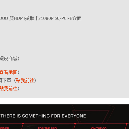
r DUO 雙HDMI擷取卡/1080P 60/PCI-E介面
蝦皮商城）
查看地圖
）
 項下單（
點我前往
）
點我前往
）