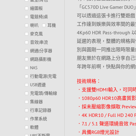
「GC570D Live Ga
繪圖板
可以透過這張卡進行雙遊戲
電競椅|桌
工作達到娛樂與效率間的最完美平
喇叭
耳機
4Kp60 HDR Pass-throu
麥克風
延遲的表現，整體的規格與
音效|串流
別與圓剛一同推出限時限量
網通|分享器
朋友樂於在網路上分享自己
網路攝影機
年跨年前啊，快點與你的網
NAS
行動電源|充電
技術規格：
USB週邊
．支援雙HDMI輸入，可同時
充電頭/傳輸線
．1080p60 HDR10高畫
集線器
．採未壓縮影像擷取 Previ
行車記錄器
．4K HDR10 / Full HD 240 
作業系統
．7.1 / 5.1 聲道環繞音效 Pas
軟體
．具備RGB燈光設計
UPS不斷電