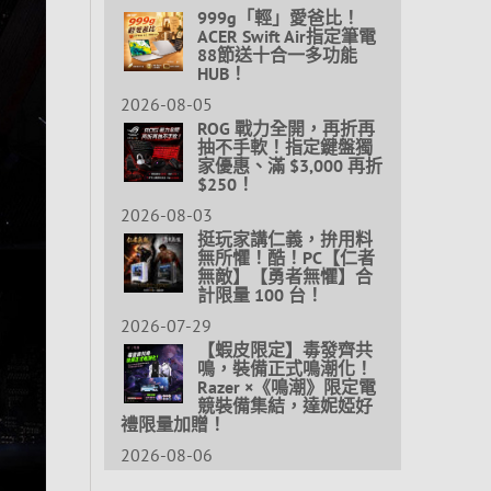
999g「輕」愛爸比！
ACER Swift Air指定筆電
88節送十合一多功能
HUB！
2026-08-05
ROG 戰力全開，再折再
抽不手軟！指定鍵盤獨
家優惠、滿 $3,000 再折
$250！
2026-08-03
挺玩家講仁義，拚用料
無所懼！酷！PC【仁者
無敵】【勇者無懼】合
計限量 100 台！
2026-07-29
【蝦皮限定】毒發齊共
鳴，裝備正式鳴潮化！
Razer ×《鳴潮》限定電
競裝備集結，達妮婭好
禮限量加贈！
2026-08-06