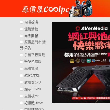
Skip
to
content
預購搶購
促銷活動
商品開箱
原價屋門市|活
動|公告
手機平板穿戴
筆記型電腦
品牌電腦
酷!PC主機
處理器CPU
顯示卡GPU
主機板MB
記憶體DRAM
固態硬碟SSD