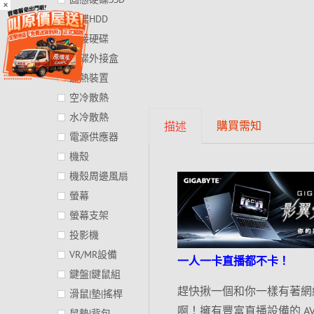
×
硬碟HDD
外接硬碟
硬碟外接盒
散熱裝置
空冷散熱
水冷散熱
購買需知
描述
電源供應器
機殼
機殼周邊風扇
螢幕
螢幕支架
投影機
VR/MR設備
一人一卡直播都不卡！
鍵盤|鍵鼠組
趕快揪一個和你一樣有著網
滑鼠|墊|搖桿
啊！擁有豐富直播設備的 AV
鼠墊|背包