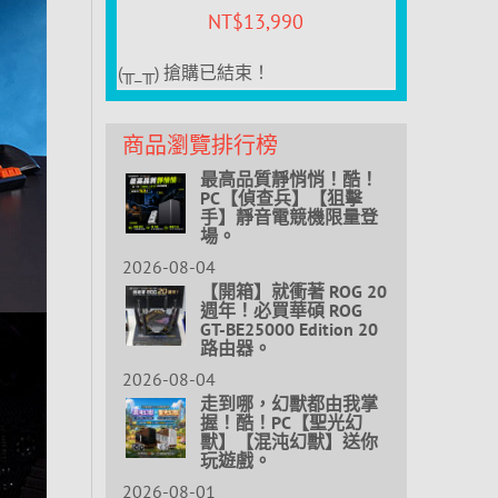
NT$
13,990
(╥_╥) 搶購已結束！
商品瀏覽排行榜
最高品質靜悄悄！酷！
PC【偵查兵】【狙擊
手】靜音電競機限量登
場。
2026-08-04
【開箱】就衝著 ROG 20
週年！必買華碩 ROG
GT-BE25000 Edition 20
路由器。
2026-08-04
走到哪，幻獸都由我掌
握！酷！PC【聖光幻
獸】【混沌幻獸】送你
玩遊戲。
2026-08-01