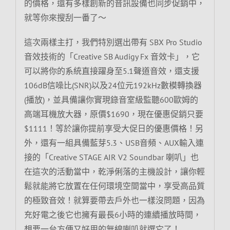
的價格，還有多樣創新的音訊設備也同步促銷中，
就等你來搜刮一番了～
這次兩樣主打，我們特別選出帶有 SBX Pro Studio
音效技術的「Creative SB Audigy Fx 音效卡」，它
可以將你的系統直接躍身至5.1聲道音效，還支援
106dB信噪比(SNR)以及24位元192kHz數模轉換器
(播放)，並具備讓你實現錄音室級監聽600歐姆的
高端耳機放大器，原價$1690，現在優惠促銷只要
$1111！等於讓你提前享受大促日的優惠價格！另
外，還有一組具備藍芽5.3、USB音頻、AUX輸入連
接的「Creative STAGE AIR V2 Soundbar 喇叭」也
在這次的活動當中，乾淨俐落的主機設計，讓你輕
鬆就能將它放置在任何環境空間當中，享受高品質
的極致音效！就算要帶去戶外也一樣沒問題，因為
充好電之後它也擁有最長6小時的連續播放時間，
想要一台方便又好用的無線喇叭就選它了！