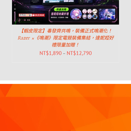
【蝦皮限定】毒發齊共鳴，裝備正式鳴潮化！
Razer ×《鳴潮》限定電競裝備集結，達妮婭好
禮限量加贈！
NT$
1,890
NT$
12,790
–