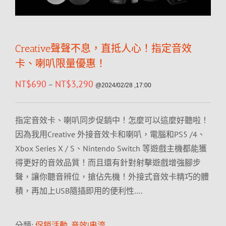
Creative聲聲不息，直抵人心！指定音效
卡、喇叭限量優惠！
NT$
690
NT$
3,290
–
@2024/02/28 ,17:00
指定音效卡、喇叭同步促銷中！怎麼可以這麼好聽啦！
因為我用Creative 外接音效卡和喇叭，電腦和PS5 /4、
Xbox Series X / S、Nintendo Switch 等遊戲主機都能獲
得更好的音效品質！而且還有針對射擊遊戲增強腳步
聲，讓你聽音辨位，搶佔先機！外接式音效卡精巧的體
積，再加上USB隨插即用的便利性….
分類:
促銷活動
,
音效|串流