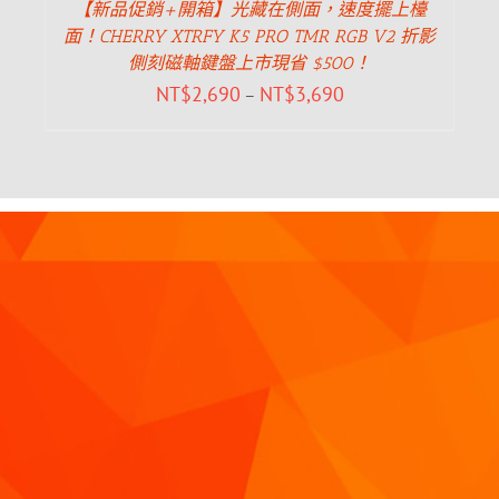
【新品促銷+開箱】光藏在側面，速度擺上檯
面！CHERRY XTRFY K5 PRO TMR RGB V2 折影
側刻磁軸鍵盤上市現省 $500！
NT$
2,690
NT$
3,690
–