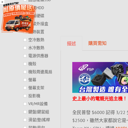
×
硬碟HDD
外接硬碟
硬碟外接盒
散熱裝置
空冷散熱
購買需知
描述
水冷散熱
電源供應器
機殼
機殼周邊風扇
螢幕
螢幕支架
投影機
史上最小的電競光追主機！
VR/MR設備
鍵盤|鍵鼠組
全民普發 $6000 記得 3/22
滑鼠|墊|搖桿
$2500，雖然大家都說它是
鼠墊|背包