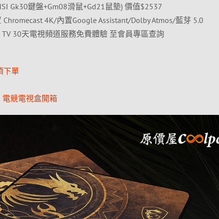
 Gk30鍵盤+Gm08滑鼠+Gd21鼠墊) 價值$2537
romecast 4K/內置Google Assistant/Dolby Atmos/藍芽 5.0
贈 LiTV TV 30天電視頻道服務免費體驗 至會員專區查詢
項下單
V Pro 電競電視盒開箱