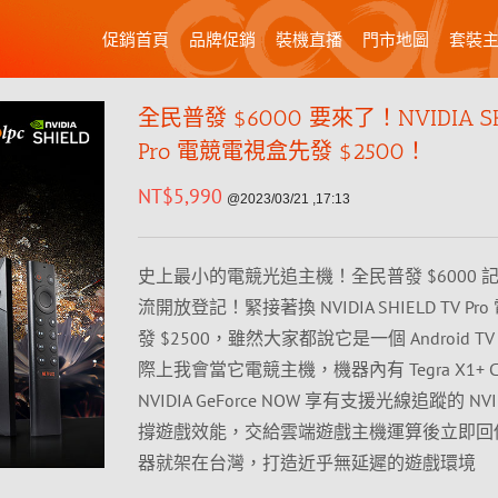
促銷首頁
品牌促銷
裝機直播
門市地圖
套裝
全民普發 $6000 要來了！NVIDIA SH
Pro 電競電視盒先發 $2500！
NT$
5,990
@2023/03/21 ,17:13
史上最小的電競光追主機！全民普發 $6000 記得 
流開放登記！緊接著換 NVIDIA SHIELD TV P
發 $2500，雖然大家都說它是一個 Android T
際上我會當它電競主機，機器內有 Tegra X1+ 
NVIDIA GeForce NOW 享有支援光線追蹤的 NVID
撐遊戲效能，交給雲端遊戲主機運算後立即回
器就架在台灣，打造近乎無延遲的遊戲環境