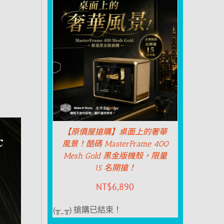
【原價屋搶購】桌面上的奢華
風景！酷碼 MasterFrame 400
Mesh Gold 黑金版機殼，限量
15 名開搶！
NT$
6,890
(╥_╥) 搶購已結束！