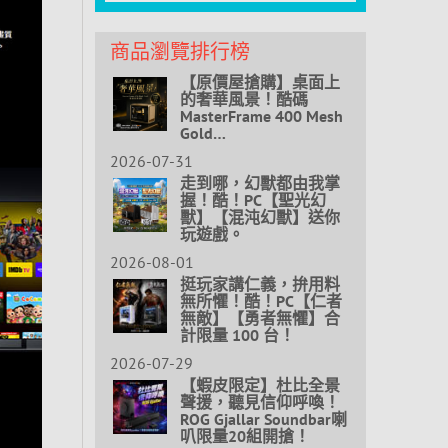
商品瀏覽排行榜
【原價屋搶購】桌面上
的奢華風景！酷碼
MasterFrame 400 Mesh
Gold…
2026-07-31
走到哪，幻獸都由我掌
握！酷！PC【聖光幻
獸】【混沌幻獸】送你
玩遊戲。
2026-08-01
挺玩家講仁義，拚用料
無所懼！酷！PC【仁者
無敵】【勇者無懼】合
計限量 100 台！
2026-07-29
【蝦皮限定】杜比全景
聲援，聽見信仰呼喚！
ROG Gjallar Soundbar喇
叭限量20組開搶！