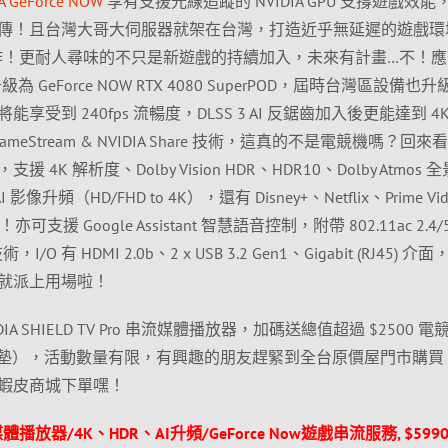
A GeForce NOW
享有支援光線追蹤的 NVIDIA GPU 支撐遊戲效能
傳！且台灣大哥大伺服器就架在台灣，打造近乎無延遲的遊戲環
3A 大作！更耐人尋味的不只是新遊戲的持續加入，未來有計畫…不！
 GeForce NOW RTX 4080 SuperPOD，屆時台灣區設備也
e 會員將能享受到 240fps 流暢度，DLSS 3 AI 反鋸齒加入後更能達到 4
 GameStream & NVIDIA Share 技術，這真的不是電競機嗎？回來看
支援 4K 解析度、Dolby Vision HDR、HDR10、Dolby Atmos
I 影像升頻（HD/FHD to 4K），還有 Disney+、Netflix、Prime Vi
支援 Google Assistant 智慧語音控制，附帶 802.11ac 2.4/
技術，I/O 有 HDMI 2.0b、2 x USB 3.2 Gen1、Gigabit (RJ45) 介
就派上用場啦！
A SHIELD TV Pro 串流媒體播放器，加碼送總值超過 $2500 電
、鼠墊），活動數量有限，有興趣的朋友趕緊到全台原價屋門市購買
蝦皮商城下單嘿！
o 串流媒體播放器/4K、HDR、AI升頻/GeForce Now遊戲串流服務, $599