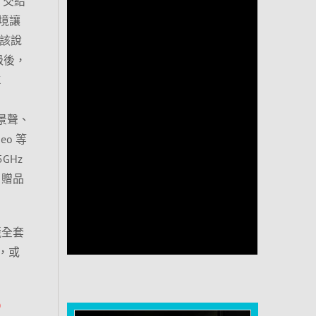
，交給
境讓
應該說
升級後，
K
 全景聲、
deo 等
5GHz
面，贈品
競全套
，或
0