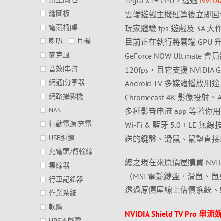
Tegra X1+ CPU，透過
NVIDI
繪圖板
雲端遊戲主機運算後立即回
電競椅|桌
玩家體驗 fps 遊戲及 
喇叭
耳機
目前正在執行將雲端 GPU 升級為
麥克風
GeForce NOW Ultimat
音效|串流
120fps，且它支援 NVIDIA
網通|分享器
Android TV 多媒體播放用途，
網路攝影機
Chromecast 4K 影像投射、A
NAS
多種影音串流 app 等著你用！亦可
行動電源|充電
Wi-Fi & 藍牙 5.0 + LE 無線
USB週邊
送的鍵盤、滑鼠、鼠墊直接
充電頭/傳輸線
總之現在來原價屋購買 NVIDI
集線器
（MSI 電競鍵盤、滑鼠
行車記錄器
透過原價屋線上估價系統、
作業系統
軟體
NVIDIA Shield TV Pr
UPS不斷電