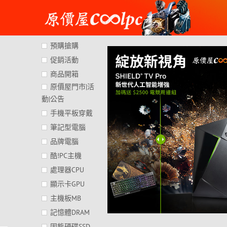
Skip
to
content
預購搶購
促銷活動
商品開箱
原價屋門市|活
動|公告
手機平板穿戴
筆記型電腦
品牌電腦
酷!PC主機
處理器CPU
顯示卡GPU
主機板MB
記憶體DRAM
固態硬碟SSD