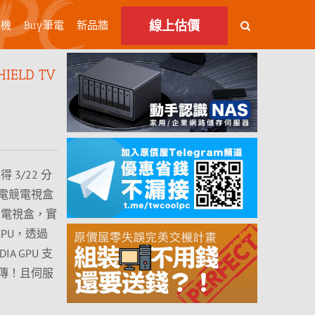
線上估價
主機
Buy筆電
新品牆
IELD TV
3/22 分
ro 電競電視盒
V 電視盒，實
CPU，透過
IA GPU 支
傳！且伺服