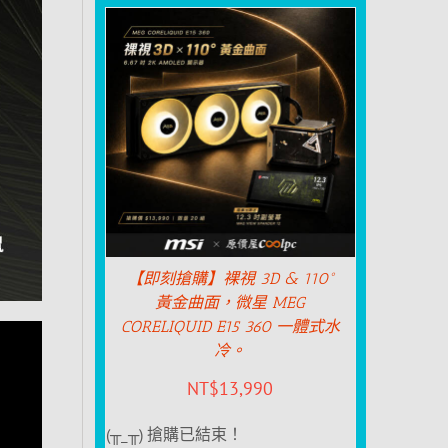
【即刻搶購】裸視 3D & 110°
黃金曲面，微星 MEG
CORELIQUID E15 360 一體式水
冷。
NT$
13,990
(╥_╥) 搶購已結束！