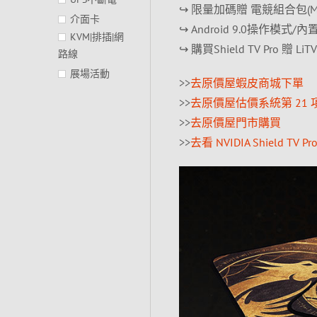
↪ 限量加碼贈 電競組合包(MSI
介面卡
↪ Android 9.0操作模式/內置 Ch
KVM|排插|網
↪ 購買Shield TV Pro 
路線
展場活動
>>
去原價屋蝦皮商城下單
>>
去原價屋估價系統第 21 
>>
去原價屋門市購買
>>
去看 NVIDIA Shield T