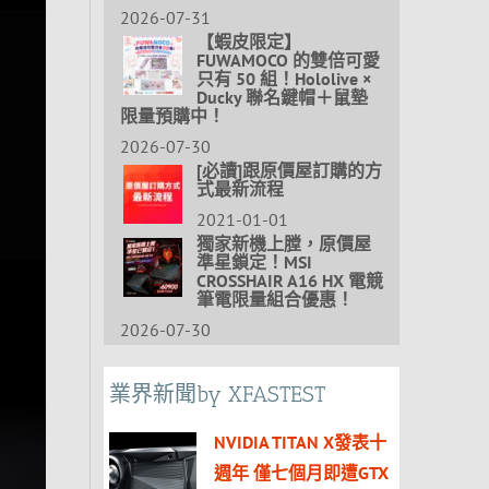
2026-07-31
【蝦皮限定】
FUWAMOCO 的雙倍可愛
只有 50 組！Hololive ×
Ducky 聯名鍵帽＋鼠墊
限量預購中！
2026-07-30
[必讀]跟原價屋訂購的方
式最新流程
2021-01-01
獨家新機上膛，原價屋
準星鎖定！MSI
CROSSHAIR A16 HX 電競
筆電限量組合優惠！
2026-07-30
業界新聞by XFASTEST
NVIDIA TITAN X發表十
週年 僅七個月即遭GTX