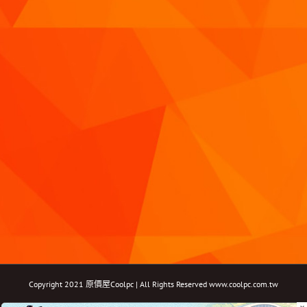
Copyright 2021 原價屋Coolpc | All Rights Reserved
www.coolpc.com.tw