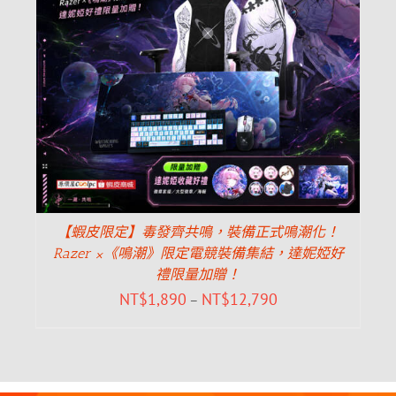
【蝦皮限定】毒發齊共鳴，裝備正式鳴潮化！
Razer ×《鳴潮》限定電競裝備集結，達妮婭好
禮限量加贈！
NT$
1,890
NT$
12,790
–