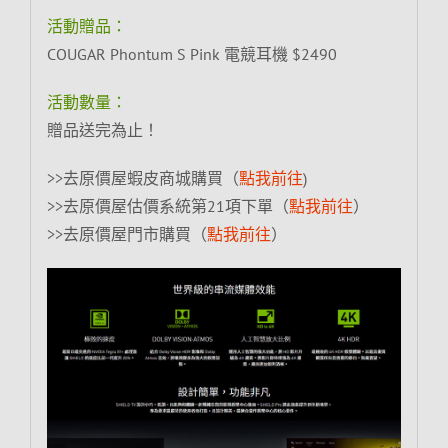
活動贈品：
COUGAR Phontum S Pink 電競耳機 $2490
活動數量：
贈品送完為止！
>>去原價屋蝦皮商城購買（
點我前往
)
>>去原價屋估價系統第21項下單（
點我前往
）
>>去原價屋門市購買（
點我前往
）