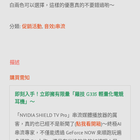
白兩色可以選擇，這樣的優惠真的不要錯過喲～
分類:
促銷活動
,
音效|串流
描述
購買需知
即刻入手！立即擁有限量「羅技 G335 輕量化電競
耳機」～
「NVIDIA SHIELD TV Pro」串流媒體播放器的厲
害，真的也已經不是新聞了(
點我看開箱
)～終極AI
串流專家，不僅能透過 GeForce NOW 來順跑玩遍