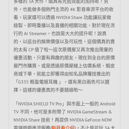
多樣的 3A 大作，還具有光追效能的加持呢！另
外，也能做多個熱門主流的 4K 影音串流平台的收
看，玩家還可以透過 NVIDIA Share 功能讓玩家做
錄製、即時重播以及直播的相關功能，對於現在流
行的 AI Streamer，也說是大大的提升呢！說真
的，以這台的娛樂價值以及可玩性，這個價真的賣
的太有 CP 值了啦～這次原價屋又再次推出限量的
優惠活動，只要有興趣的朋友，現在到全台的原價
屋門市購買，或是透過原價屋線上估價系統、蝦皮
商城下單，就能立即獲得由知名品牌羅技推出的
「G335 輕盈電競耳機 」，還有黑白兩色可以選
擇，這樣的優惠真的不要錯過喲～
「NVIDIA SHIELD TV Pro」與市面上一般的 Android
TV 不同，他可是多附帶了 NVIDIA GameStream &
NVIDIA Share 技術！再提供 NVIDIA GeForce NOW
雲端遊戲串流服務(
點我看介紹
)，不止是可玩 3A 大