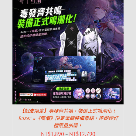
【蝦皮限定】毒發齊共鳴，裝備正式鳴潮化！
Razer ×《鳴潮》限定電競裝備集結，達妮婭好
禮限量加贈！
NT$
1,890
NT$
12,790
–