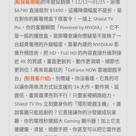
(
點我看開箱
)的年度促銷價！12/12～01/25，原價
$6790 直接殺到 $5490，這種降價幅度不是折，是
在對你的舊電視盒下逐客令！一插上 Shield TV
Pro，你的客廳瞬間「Powered by NVIDIA」。它不
是一般的播放盒，是那種會讓你懷疑是不是換了一
台超貴電視的升級幅度。靠著內建的 NVIDIA AI 影
像升頻技術，把 HD、Full HD 的內容直接升級到接
近 4K 的質感，畫面更銳利、動作更滑順、細節也
更到位！再來是最狂的「GeForce NOW 雲端遊戲平
台」(
點我看介紹
)。別懷疑，你沒看錯，它真的可
以讓你用串流方式玩支援的 3A 大作。動作爽、延
遲低、畫質還漂亮到不行！只要家裡網路給力，
Shield TV Pro 立刻變身你的「隱形遊戲主機」。誰
說客廳只能追劇的？它直接讓你的沙發變成玩家
廳、你的電視秒變超大 Gaming 顯示器！加上它支
援鍵盤、滑鼠、遊戲手把，你甚至可以把它當作迷