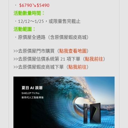
．
$6790↘$5490
活動數量時間：
．12/12～1/25，或限量售完截止
活動範圍：
．原價屋全通路（含原價屋蝦皮商城）
>>去原價屋門市購買（
點我查看地圖
）
>>去原價屋估價系統第 21 項下單（
點我前往
）
>>去原價屋蝦皮商城下單（
點我前往
）