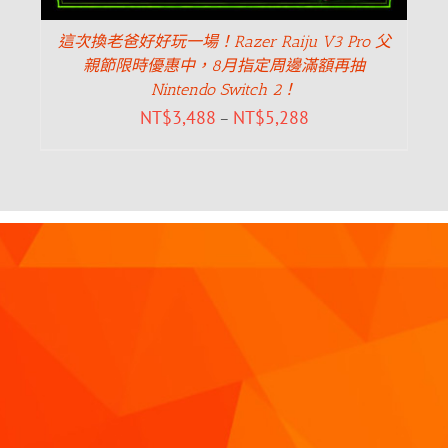
這次換老爸好好玩一場！Razer Raiju V3 Pro 父
親節限時優惠中，8月指定周邊滿額再抽
Nintendo Switch 2！
NT$
3,488
NT$
5,288
–