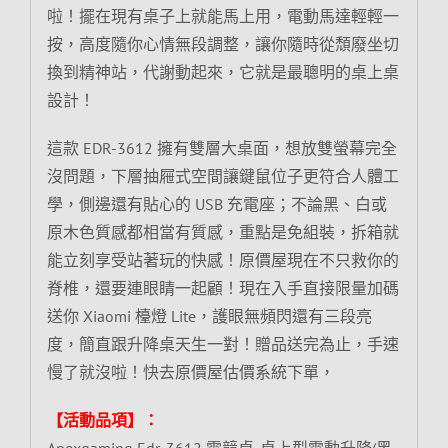
啦！擺在現有桌子上就能馬上用，電動馬達輕輕一
按，高度隨你心情無段調整，讓你隨時從頹廢坐切
換到精神站，代謝動起來，它就是最聰明的桌上桌
設計！
這款 EDR-3612 擁有雙層大桌面，想放雙螢幕完全
沒問題，下層抽屜式空間讓鍵鼠位子更符合人體工
學，側邊還有貼心的 USB 充電座；不論黑、白或
原木色質感都相當有質感，重點是免組裝，拆箱就
能立刻享受站著玩的快感！原價屋現在不只救你的
脊椎，還要連眼睛一起顧！現在入手直接限量加碼
送你 Xiaomi 檯燈 Lite，護眼無頻閃還有三段亮
度，簡直跟升降桌天生一對！贈品送完為止，手速
慢了就沒啦！快去原價屋估價系統下單，
【活動品項】：
Apexgaming Edr-3612 電競桌-桌上型電動升降(黑