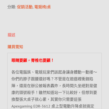
分類:
促銷活動
,
電競椅|桌
描述
購買需知
眼睛要顧，脊椎也要顧！
各位電腦族、電競玩家們該起身讓身體動一動搂～
你們的脖子跟腰還好嗎？不管是在遊戲裡衝鋒陷
陣，還是在辦公被報表轟炸，長時間久坐絕對是健
康的頭號殺手！雖然知道站一下比較好，但想到要
換整張大桌子就心累，其實你只需要這張
Apexgaming EDR-3612 桌上型電動升降桌就搞定