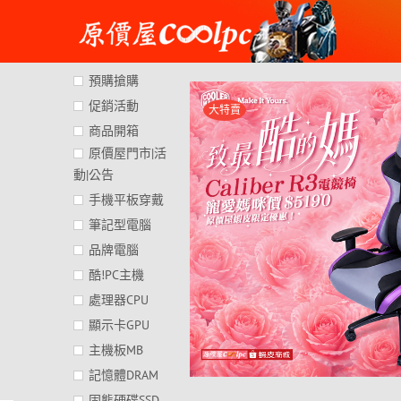
Skip
to
content
預購搶購
促銷活動
大特賣
商品開箱
原價屋門市|活
動|公告
手機平板穿戴
筆記型電腦
品牌電腦
酷!PC主機
處理器CPU
顯示卡GPU
主機板MB
記憶體DRAM
固態硬碟SSD