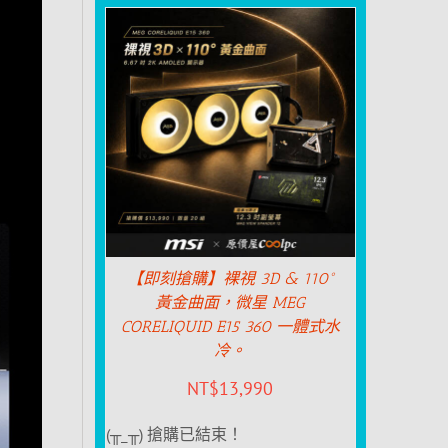
【即刻搶購】裸視 3D & 110°
黃金曲面，微星 MEG
CORELIQUID E15 360 一體式水
冷。
NT$
13,990
(╥_╥) 搶購已結束！