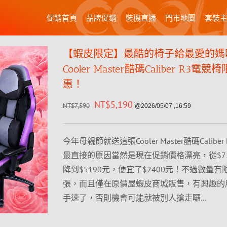
促銷首頁
品牌促銷
裝機直播
門市地圖
套裝
【蝦皮限定】最酷的椅子給最愛的媽
Cooler Master酷碼Caliber R3電
惠！
NT$
5,190
NT$
7,590
@2026/05/07 ,16:59
今年母親節就送這張Cooler Master酷碼Calibe
最直接的原因當然是現在促銷價格漂亮，從$75
降到$5190元，便宜了$2400元！不過數量有
張，而且僅在原價屋蝦皮商城販售，有興趣的
手速了，否則機會可能就被別人搶走囉…