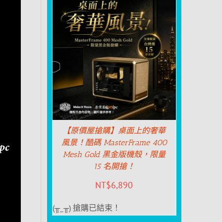
【原價屋搶購】桌面上的奢華
風景！酷碼 MasterFrame 400
Mesh Gold 黑金版機殼，限量
15 名開搶！
NT$
6,890
(╥_╥) 搶購已結束！