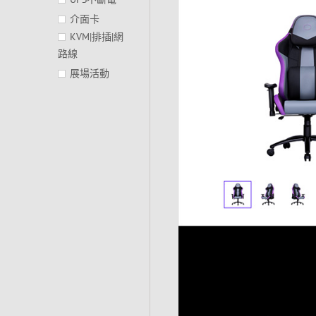
介面卡
KVM|排插|網
路線
展場活動