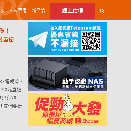
線上估價
主機
Buy筆電
新品牆
咪！
競椅限量優
r R3電競椅，
90元直接
限只有28
朋友們要比