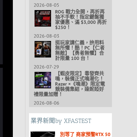
2026-08-05
ROG 戰力全開，再折再
抽不手軟！指定鍵盤獨
家優惠、滿 $3,000 再折
$250！
2026-08-03
挺玩家講仁義，拚用料
無所懼！酷！PC【仁者
無敵】【勇者無懼】合
計限量 100 台！
2026-07-29
【蝦皮限定】毒發齊共
鳴，裝備正式鳴潮化！
Razer ×《鳴潮》限定電
競裝備集結，達妮婭好
禮限量加贈！
2026-08-06
業界新聞by XFASTEST
別等了 商家預警RTX 50