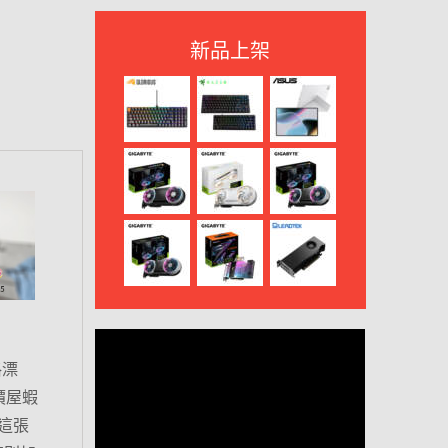
新品上架
格漂
價屋蝦
這張