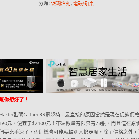
分類:
促銷活動
,
電競椅|桌
幫你想好了！
 Master酷碼Caliber R3電競椅，最直接的原因當然是現在促銷價
5190元，便宜了$2400元！不過數量有限只有28張，而且僅在原
們要比手速了，否則機會可能就被別人搶走囉。除了價格之外，