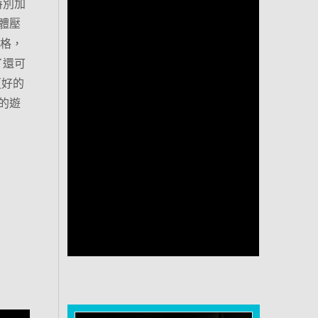
特別加
體壓
規格，
了還可
更好的
的遊