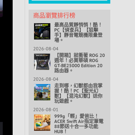
商品瀏覽排行榜
最高品質靜悄悄！酷！
PC【偵查兵】【狙擊
手】靜音電競機限量登
場。
2026-08-04
【開箱】就衝著 ROG 20
週年！必買華碩 ROG
GT-BE25000 Edition 20
路由器。
2026-08-04
走到哪，幻獸都由我掌
握！酷！PC【聖光幻
獸】【混沌幻獸】送你
玩遊戲。
2026-08-01
999g「輕」愛爸比！
ACER Swift Air指定筆電
88節送十合一多功能
HUB！