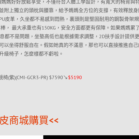
競椅也能讓媽媽好好放鬆享受，不僅符合人體工學設計，有寬大的椅背與
並附上獨立的頭枕與腰靠，給予媽媽全方位的支撐，有效釋放身
PU皮革，久坐都不易感到悶熱，裏頭則是堅固耐用的鋼製骨架
4氣壓棒， 最大承重也有150KG，安全方面都更有保障。如果媽媽累
著休息都不是問題，坐墊高低也能根據需求調整，2D扶手設計提供
可以坐得舒服自在。假如她真的不滿意，那也可以直接推進自己
升級椅子，怎麼樣都不虧啦。
 電競椅(紫)(CMI-GCR3-PR) $7590↘
$5190
皮商城購買<<