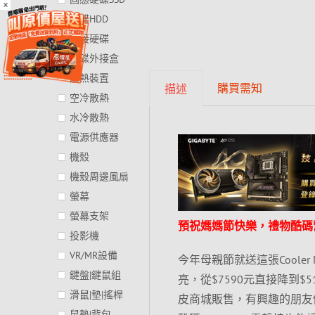
×
硬碟HDD
外接硬碟
硬碟外接盒
散熱裝置
購買需知
描述
空冷散熱
水冷散熱
電源供應器
機殼
機殼周邊風扇
螢幕
螢幕支架
預祝媽媽節快樂，禮物酷碼
投影機
VR/MR設備
今年母親節就送這張Cooler
鍵盤|鍵鼠組
亮，從$7590元直接降到$
滑鼠|墊|搖桿
皮商城販售，有興趣的朋友
鼠墊|背包