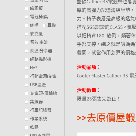
酷碼Caliber R3電
繪圖板
厚的高彈力記憶海綿坐墊，
電競椅|桌
力。椅子表層是高級的透氣
喇叭
耳機
搭配SGS認證的CLASS 
麥克風
以把椅背180°放倒，躺
音效|串流
手部支撐，總之就是讓媽媽
網通|分享器
戲間，就當作用划算的價格
網路攝影機
活動品項：
NAS
Cooler Master Caliber R3
行動電源|充電
USB週邊
活動數量：
充電頭/傳輸線
限量28張售完為止！
集線器
行車記錄器
>>去原價屋蝦
作業系統
軟體
UPS不斷電