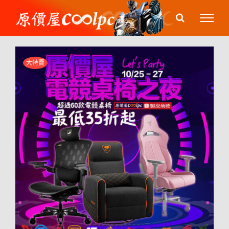
Skip
to
content
大特賣