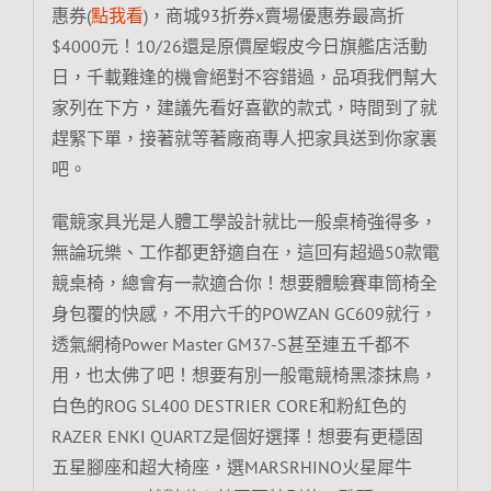
惠券(
點我看
)，商城93折券x賣場優惠券最高折
$4000元！10/26還是原價屋蝦皮今日旗艦店活動
日，千載難逢的機會絕對不容錯過，品項我們幫大
家列在下方，建議先看好喜歡的款式，時間到了就
趕緊下單，接著就等著廠商專人把家具送到你家裏
吧。
電競家具光是人體工學設計就比一般桌椅強得多，
無論玩樂、工作都更舒適自在，這回有超過50款電
競桌椅，總會有一款適合你！想要體驗賽車筒椅全
身包覆的快感，不用六千的POWZAN GC609就行，
透氣網椅Power Master GM37-S甚至連五千都不
用，也太佛了吧！想要有別一般電競椅黑漆抹鳥，
白色的ROG SL400 DESTRIER CORE和粉紅色的
RAZER ENKI QUARTZ是個好選擇！想要有更穩固
五星腳座和超大椅座，選MARSRHINO火星犀牛