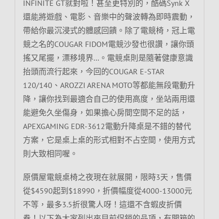
INFINITE GT就對啦！甚至更特別的，酷碼Synk X
還能將遊戲、電影、音樂中的聲波轉為即時震動，
帶給你最沉浸式的體感回饋。除了電競椅，冠上電
競之名的COUGAR FIDOM電競沙發也很讚，讓你頭
搖又尾擺，漂移境界…。電競桌則是隨著健康意識
抬頭而流行起來，今回的COUGAR E-STAR
120/140、AROZZI ARENA MOTO等都能無段電動升
降，讓你找到最適合自己的使用高度，坐站兩用還
能避免久坐傷身，如果擔心房間空間不足的話，
APEXGAMING EDR-3612電動升降桌是不錯的替代
方案，它是桌上桌的形式相對不占空間，使用方式
則大致相同喔。
原價屋電競桌椅之夜現在就展開，限時3天，售價
從$4590起到$18990，折價幅度從4000-13000元
不等，最多3.5折很驚人呀！這還不含蝦皮折價
券！以下為大家列出來目前促銷的品項，有開箱的