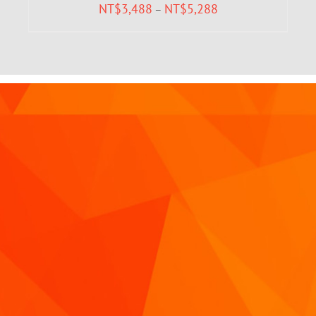
NT$
3,488
NT$
5,288
–