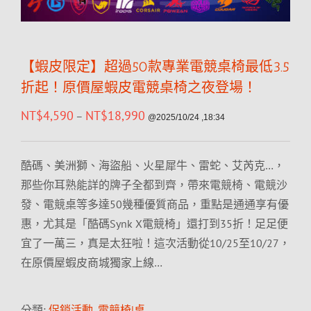
【蝦皮限定】超過50款專業電競桌椅最低3.5
折起！原價屋蝦皮電競桌椅之夜登場！
NT$
4,590
NT$
18,990
–
@2025/10/24 ,18:34
酷碼、美洲獅、海盜船、火星犀牛、雷蛇、艾芮克…，
那些你耳熟能詳的牌子全都到齊，帶來電競椅、電競沙
發、電競桌等多達50幾種優質商品，重點是通通享有優
惠，尤其是「酷碼Synk X電競椅」還打到35折！足足便
宜了一萬三，真是太狂啦！這次活動從10/25至10/27，
在原價屋蝦皮商城獨家上線…
分類:
促銷活動
,
電競椅|桌