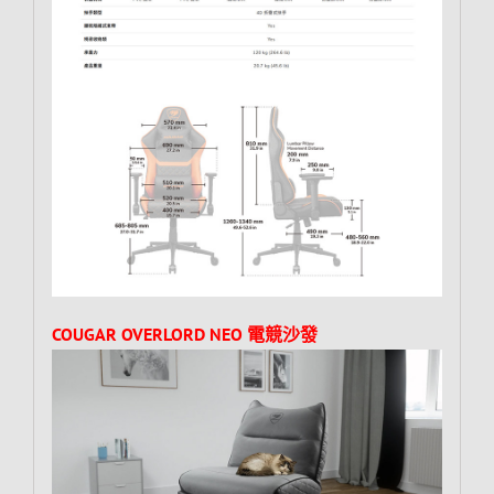
COUGAR OVERLORD NEO 電競沙發