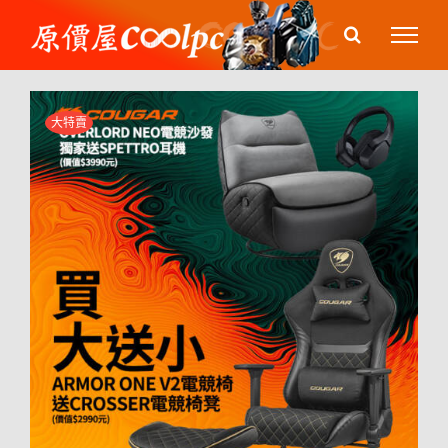
Skip
to
content
大特賣