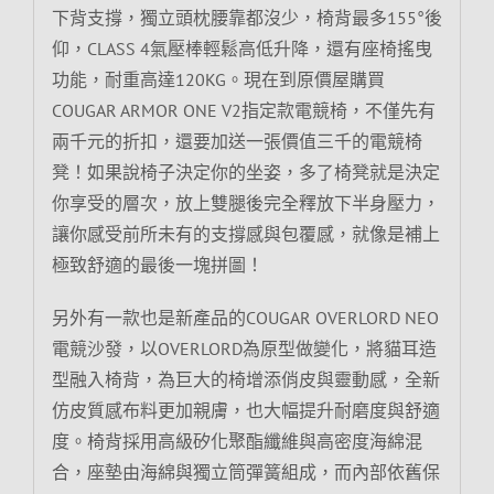
下背支撐，獨立頭枕腰靠都沒少，椅背最多155°後
仰，CLASS 4氣壓棒輕鬆高低升降，還有座椅搖曳
功能，耐重高達120KG。現在到原價屋購買
COUGAR ARMOR ONE V2指定款電競椅，不僅先有
兩千元的折扣，還要加送一張價值三千的電競椅
凳！如果說椅子決定你的坐姿，多了椅凳就是決定
你享受的層次，放上雙腿後完全釋放下半身壓力，
讓你感受前所未有的支撐感與包覆感，就像是補上
極致舒適的最後一塊拼圖！
另外有一款也是新產品的COUGAR OVERLORD NEO
電競沙發，以OVERLORD為原型做變化，將貓耳造
型融入椅背，為巨大的椅增添俏皮與靈動感，全新
仿皮質感布料更加親膚，也大幅提升耐磨度與舒適
度。椅背採用高級矽化聚酯纖維與高密度海綿混
合，座墊由海綿與獨立筒彈簧組成，而內部依舊保