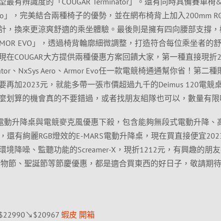
有辨識度的「COUGAR Terminator」。還有同時具備賽車椅
s Aero」，完美結合兩種椅子的優勢，並在網布椅背上加入200mm R
計，換來更涼爽舒適的乘坐體驗。最後則是擁有四向腰部支撐，
ARMOR EVO」，透過椅背輪廓細微調整，打造符合每位乘坐者的
在COUGAR大方提供兩種優惠方案回饋大家，第一種直接現折20
nator、NxSys Aero、Armor Evo任一款電競椅通通幫你省！第二
加2023元，就能多帶一張市價超過九千的Deimus 120電競
麼划算的機會真的不要錯過，或者找朋友組隊也可以，數量有限
AR電動升降桌與電競麥克風優惠下殺，包含能夠無段式電動升降、
桌面，還有絢麗RGB燈效的E-MARS電動升降桌，現在買直接便宜202
降噪、監聽功能的Screamer-X，現折1212元，有興趣的朋
2購物節、聖誕節等節慶優惠，都是適合買東西的好日子，敬請期
 $22990↘$20967
蝦皮
開箱