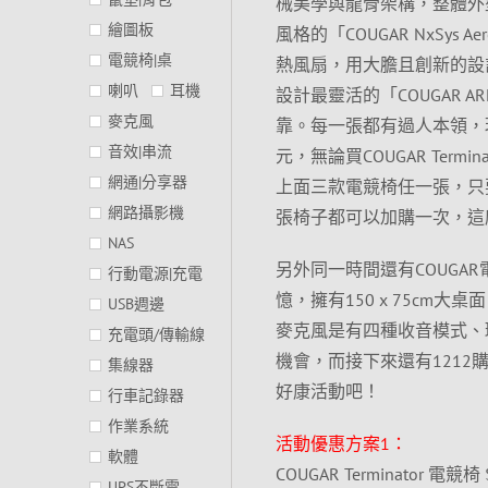
械美學與龍骨架構，整體外型最
繪圖板
風格的「COUGAR NxSy
電競椅|桌
熱風扇，用大膽且創新的設
喇叭
耳機
設計最靈活的「COUGAR 
麥克風
靠。每一張都有過人本領，現
音效|串流
元，無論買COUGAR Termi
網通|分享器
上面三款電競椅任一張，只要再
網路攝影機
張椅子都可以加購一次，這
NAS
另外同一時間還有COUG
行動電源|充電
憶，擁有150 x 75cm大
USB週邊
麥克風是有四種收音模式、環境
充電頭/傳輸線
機會，而接下來還有121
集線器
好康活動吧！
行車記錄器
作業系統
活動優惠方案1：
軟體
COUGAR Terminator 電競椅
UPS不斷電