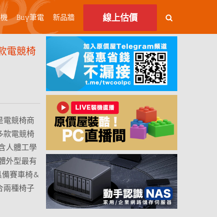
線上估價
主機
Buy筆電
新品牆
定款電競椅
是電競椅商
多款電競椅
含人體工學
體外型最有
時具備賽車椅&
結合兩種椅子