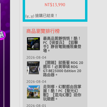
NT$
13,990
(╥_╥) 搶購已結束！
商品瀏覽排行榜
最高品質靜悄悄！酷！
PC【偵查兵】【狙擊
手】靜音電競機限量登
場。
2026-08-04
【開箱】就衝著 ROG 20
週年！必買華碩 ROG
GT-BE25000 Edition 20
路由器。
2026-08-04
走到哪，幻獸都由我掌
握！酷！PC【聖光幻
獸】【混沌幻獸】送你
玩遊戲。
2026-08-01