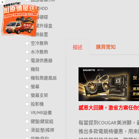
×
硬碟HDD
外接硬碟
硬碟外接盒
散熱裝置
空冷散熱
購買需知
描述
水冷散熱
電源供應器
機殼
機殼周邊風扇
螢幕
螢幕支架
投影機
感恩大回饋，激省方案任你
VR/MR設備
鍵盤|鍵鼠組
每當提到COUGAR美洲獅
滑鼠|墊|搖桿
推出多款電競椅優惠，用來
鼠墊|背包