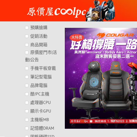
Skip
to
content
預購搶購
促銷活動
大特賣
商品開箱
原價屋門市|活
動|公告
手機平板穿戴
筆記型電腦
品牌電腦
酷!PC主機
處理器CPU
顯示卡GPU
主機板MB
記憶體DRAM
固態硬碟SSD