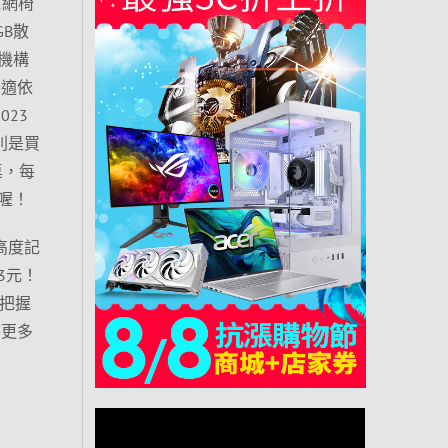
&網椅
GB散
機構
舒適依
23
種則是買
桌，每
喔！
高度記
3元！
友把握
待更多