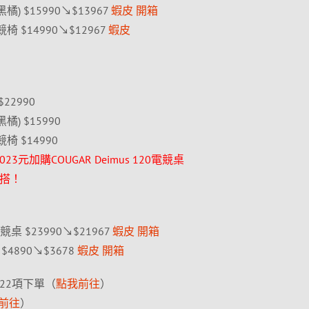
(黑橘) $15990↘$13967
蝦皮
開箱
電競椅 $14990↘$12967
蝦皮
$22990
黑橘) $15990
電競椅 $14990
元加購COUGAR Deimus 120電競桌
混搭！
競桌 $23990↘$21967
蝦皮
開箱
風 $4890↘$3678
蝦皮
開箱
22項下單（
點我前往
）
前往
）