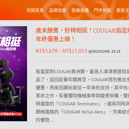
促銷首頁
品牌促銷
裝機直播
門市地圖
套裝
歲末酬賓，好椅相挺！COUGAR指
年終優惠上線！
NT$
3,678
NT$
25,013
–
@2023/12/06 ,18:18
每當提到COUGAR美洲獅，最為人津津樂道就
品了，這回趁著年關將至，COUGAR特別推出
優惠，用來回饋玩家這一年來的支持。其中包
革命之作，有著獨特機械美學與龍骨架構，整
辨識度的「COUGAR Terminator」。還有同
網椅風格的「COUGAR NxSys Aero」，完美
的優勢…