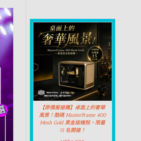
【原價屋搶購】桌面上的奢華
風景！酷碼 MasterFrame 400
Mesh Gold 黑金版機殼，限量
15 名開搶！