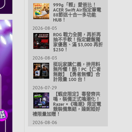
999g「輕」愛爸比！
ACER Swift Air指定筆電
88節送十合一多功能
HUB！
2026-08-05
ROG 戰力全開，再折再
抽不手軟！指定鍵盤獨
家優惠、滿 $3,000 再折
$250！
2026-08-03
挺玩家講仁義，拚用料
無所懼！酷！PC【仁者
無敵】【勇者無懼】合
計限量 100 台！
2026-07-29
【蝦皮限定】毒發齊共
鳴，裝備正式鳴潮化！
Razer ×《鳴潮》限定電
競裝備集結，達妮婭好
禮限量加贈！
2026-08-06