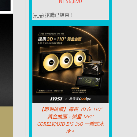
NT$
6,890
(╥_╥) 搶購已結束！
【即刻搶購】裸視 3D & 110°
黃金曲面，微星 MEG
CORELIQUID E15 360 一體式水
冷。