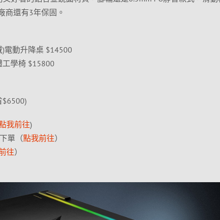
，廠商還有3年保固。
(領域)電動升降桌 $14500
人體工學椅 $15800
$6500)
點我前往
)
項下單（
點我前往
）
前往
）