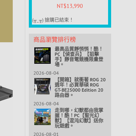
NT$
13,990
(╥_╥) 搶購已結束！
商品瀏覽排行榜
最高品質靜悄悄！酷！
PC【偵查兵】【狙擊
手】靜音電競機限量登
場。
2026-08-04
【開箱】就衝著 ROG 20
週年！必買華碩 ROG
GT-BE25000 Edition 20
路由器。
2026-08-04
走到哪，幻獸都由我掌
握！酷！PC【聖光幻
獸】【混沌幻獸】送你
玩遊戲。
2026-08-01