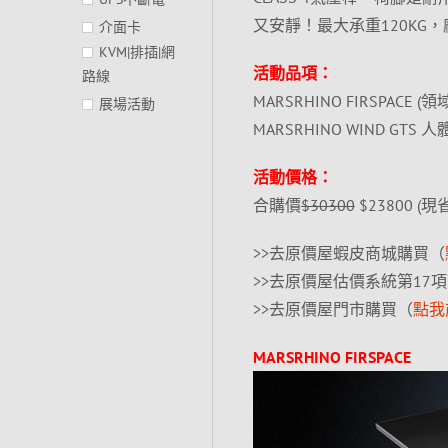
又安靜！最大承重120KG
介面卡
KVM|排插|網
活動品項：
路線
MARSRHINO FIRSPACE 
展場活動
MARSRHINO WIND GTS 
活動價格：
合購價
$30300
$23800 (現省
>>去原價屋蝦皮商城購買（
>>去原價屋估價系統第17
>>去原價屋門市購買（
點我
MARSRHINO FIRSPACE