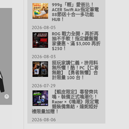
999g「輕」愛爸比！
ACER Swift Air指定筆電
88節送十合一多功能
HUB！
2026-08-05
ROG 戰力全開，再折再
抽不手軟！指定鍵盤獨
家優惠、滿 $3,000 再折
$250！
2026-08-03
挺玩家講仁義，拚用料
無所懼！酷！PC【仁者
無敵】【勇者無懼】合
計限量 100 台！
2026-07-29
【蝦皮限定】毒發齊共
鳴，裝備正式鳴潮化！
Razer ×《鳴潮》限定電
競裝備集結，達妮婭好
禮限量加贈！
2026-08-06