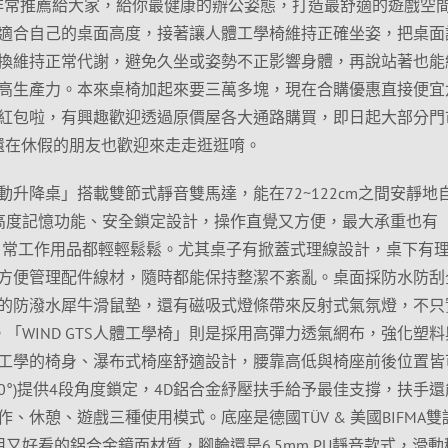
椅」非常推薦給大家，給你最健康的辦公姿態，打造最舒適的遊戲空
適合自己的桌面高度，接著讓人體工學椅維持正確坐姿，把桌面
換維持正常代謝，避免久坐或姿勢不正影響身體，再說站著也能
高生產力。本來桌椅加起來要三萬多塊，現在合購優惠直接便宜
紅包啦，有興趣歡迎透過原價屋各大通路購買，即日起大部分門
還在休假的朋友也歡迎來走走逛逛唷。
PACE電動升降桌」搭載雙節式靜音雙馬達，能在72~122cm之間安靜地
高度記憶功能、安全鎖定設計，操作直覺又方便，最大承重也有
等日常工作用品都輕輕鬆鬆。尤其桌子有掀蓋式理線設計，桌下有
方便管理配件線材，隨時都能保持整潔不紊亂。桌面採防水防刮
的防潑水犀牛滑鼠墊，還有磁吸式燈條帶來反射式氣氛燈，不只
「WIND GTS人體工學椅」則是採用高彈力透氣網布，強化塑料
工學的椅身、瀑布式椅座舒適設計，腰靠高低與椅座前後位置皆
130°)提供4段角度鎖定，4D鋁合金紓壓扶手給予最佳支撐，扶手
、休憩、遊戲三種使用模式。底座是德國TÜV & 美國BIFMA雙
耐用又好看的鋁合金鏡面材質，腳輪還是6.5mm PU靜音款式，滑