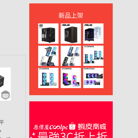
新品上架
平
+