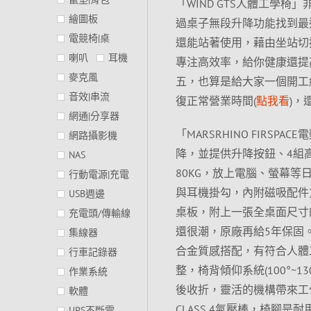
「WIND GTS人體工學
繪圖板
過桌子無段升降功能找到最
電競椅|桌
還能站著使用，藉由坐站切
喇叭
耳機
專注高效率，給你健康還提
麥克風
五，也算是給大家一個開工
音效|串流
復正常營業時間(
點我看
)，
網通|分享器
「MARSRHINO FIRS
網路攝影機
降，並提供升降按鈕、4組
NAS
80KG，放上電腦、螢幕
行動電源|充電
與耳機掛勾，內附磁吸配件
USB週邊
桌板，附上一張全桌面尺寸
充電頭/傳輸線
還很潮，原廠再給5年保固。
集線器
合金質感搭配，有符合人體
行車記錄器
整，椅背傾仰系統(100°~
作業系統
後收折，靈活的機構帶來工作
軟體
CLASS 4氣壓棒，椅腳是
UPS不斷電