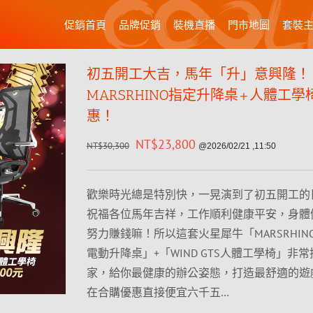
促銷首頁
品牌促銷
裝機直播
門市地圖
套裝
初五開工大吉，馬年「升」意興隆！
MARSRHINO指定升降桌+人體工
惠！
NT$
23,800
NT$
30,300
@2026/02/21 ,11:50
歡樂時光總是特別快，一晃演到了初五開工的
祝福各位馬年吉祥，工作順利健康平安，身體
努力賺錢嘛！所以這套火星犀牛「MARSRHINO F
電動升降桌」+「WIND GTS人體工學椅」非
家，給你最健康的辦公姿態，打造最舒適的遊
在合購優惠直接便宜六千五…