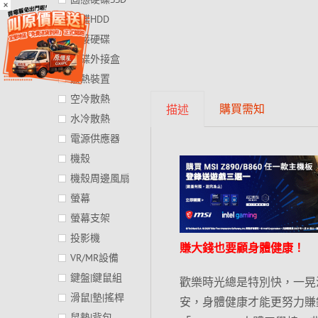
×
硬碟HDD
外接硬碟
硬碟外接盒
散熱裝置
空冷散熱
購買需知
描述
水冷散熱
電源供應器
機殼
機殼周邊風扇
螢幕
螢幕支架
投影機
賺大錢也要顧身體健康！
VR/MR設備
鍵盤|鍵鼠組
歡樂時光總是特別快，一晃
滑鼠|墊|搖桿
安，身體健康才能更努力賺錢嘛
鼠墊|背包