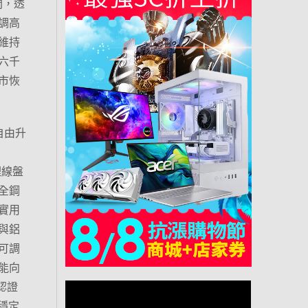
間，透
調高
維持
六千
市恢
自由升
理線盤
全鋼
實用
與鋁
可調
還能向
認證
動穩定