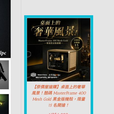
【原價屋搶購】桌面上的奢華
風景！酷碼 MasterFrame 400
Mesh Gold 黑金版機殼，限量
15 名開搶！