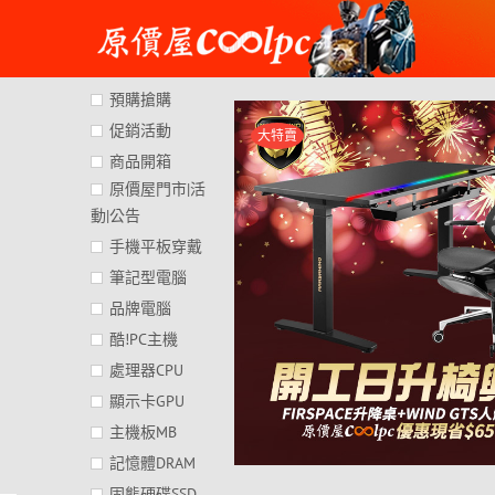
Skip
to
content
預購搶購
促銷活動
大特賣
商品開箱
原價屋門市|活
動|公告
手機平板穿戴
筆記型電腦
品牌電腦
酷!PC主機
處理器CPU
顯示卡GPU
主機板MB
記憶體DRAM
固態硬碟SSD