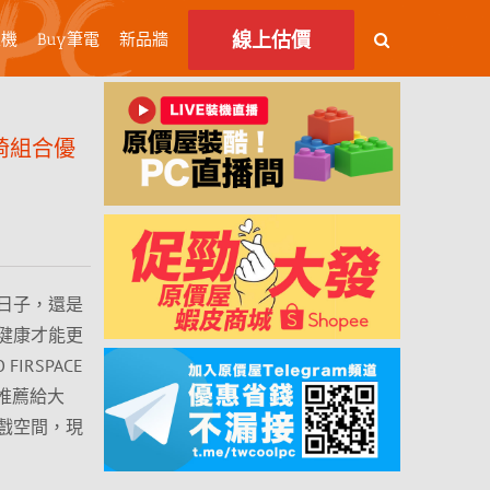
線上估價
主機
Buy筆電
新品牆
學椅組合優
日子，還是
健康才能更
IRSPACE
常推薦給大
戲空間，現