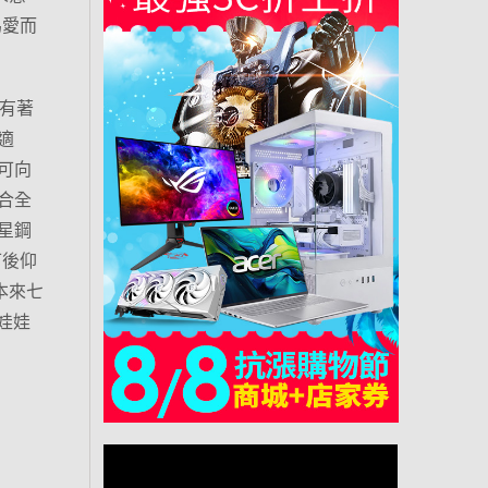
為愛而
格有著
適
可向
合全
星鋼
可後仰
本來七
娃娃