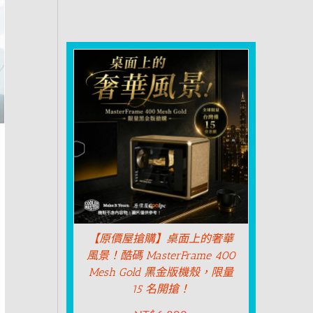
【原價屋搶購】桌面上的奢華
風景！酷碼 MasterFrame 400
Mesh Gold 黑金版機殼，限量
15 名開搶！