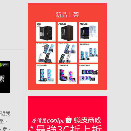
新品上架
將近我
坐，
人意、