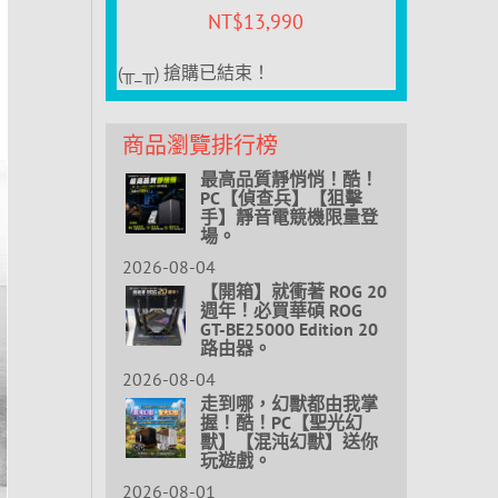
NT$
13,990
(╥_╥) 搶購已結束！
商品瀏覽排行榜
最高品質靜悄悄！酷！
PC【偵查兵】【狙擊
手】靜音電競機限量登
場。
2026-08-04
【開箱】就衝著 ROG 20
週年！必買華碩 ROG
GT-BE25000 Edition 20
路由器。
2026-08-04
走到哪，幻獸都由我掌
握！酷！PC【聖光幻
獸】【混沌幻獸】送你
玩遊戲。
2026-08-01