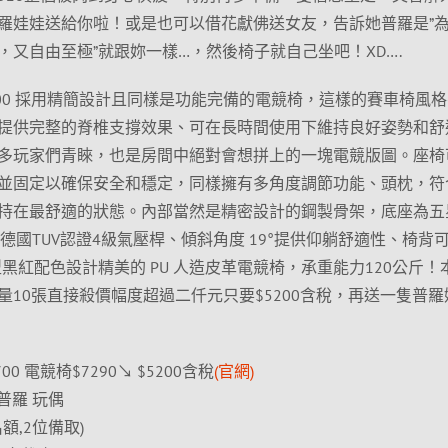
羅娃娃送給你啦！或是也可以借花獻佛送女友，告訴她普羅是”
又自由至極”就跟妳一樣…，然後椅子就自己坐吧！XD….
ne F700 採用精簡設計且同樣是功能完備的電競椅，這樣的賽車椅風
提供完整的脊椎支撐效果、可在長時間使用下維持良好姿勢和舒
多玩家們青睞，也是房間中絕對會想拼上的一塊電競版圖。座椅
並固定以確保安全和穩定，同樣擁有多角度調節功能、頭枕，符
持在最舒適的狀態。內部當然是精密設計的鋼製骨架，底座為五
德國TUV認證4級氣壓桿、傾斜角度 19°提供仰躺舒適性、椅背
型黑紅配色設計精美的 PU 人造皮革電競椅，承重能力120公斤！
10張直接殺價幅度超過二仟元只要$5200含稅，再送一隻普羅
00 電競椅$7290↘ $5200含稅
(官網)
 普羅 玩偶
額,2位備取)