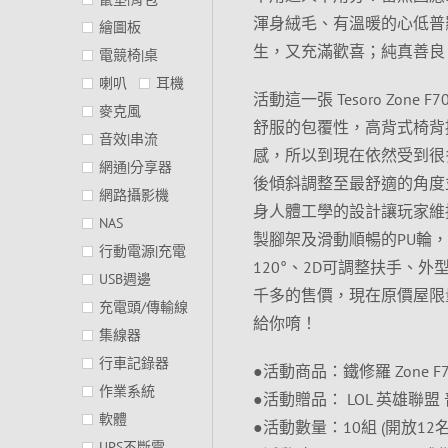
渾身絨毛、有溫暖的心低普
繪圖板
生，又充滿歡喜；純真善良，
電競椅|桌
喇叭
耳機
活動這一張 Tesoro Zo
麥克風
舒服的包覆性，高背式椅背
音效|串流
感，所以到現在依然受到很
網通|分享器
後傾斜調整至最舒適的角度
網路攝影機
身人體工學的設計讓玩家維
NAS
製腳架及滑動順暢的PU輪，
行動電源|充電
120°、2D可調整扶手、外
USB週邊
千多的售價，現在原價屋限量
充電頭/傳輸線
給你唷！
集線器
行車記錄器
●活動商品：鐵修羅 Zone F7
作業系統
●活動贈品： LOL 英雄聯盟
軟體
●活動數量：10組 (開放12名
UPS不斷電