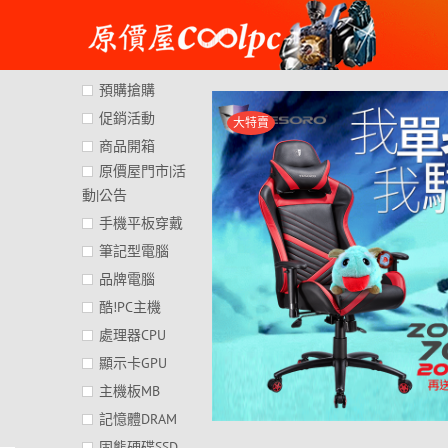
Skip
to
content
預購搶購
促銷活動
大特賣
商品開箱
原價屋門市|活
動|公告
手機平板穿戴
筆記型電腦
品牌電腦
酷!PC主機
處理器CPU
顯示卡GPU
主機板MB
記憶體DRAM
固態硬碟SSD