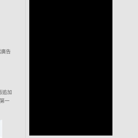
擋廣告
再追加
第一