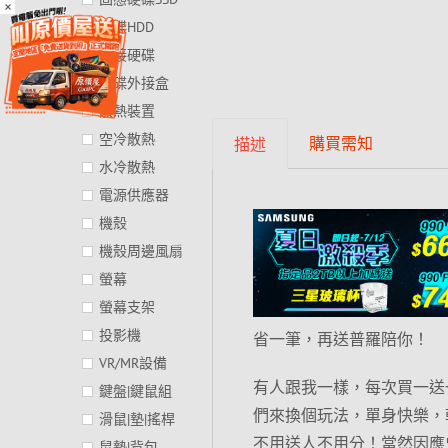
×
硬碟HDD
外接硬碟
硬碟外接盒
散熱裝置
空冷散熱
購買需知
描述
水冷散熱
電源供應器
機殼
機殼周邊風扇
螢幕
螢幕支架
投影機
省一筆，再送普羅陪你！
VR/MR設備
有人跟我一樣，每次買一送
鍵盤|鍵鼠組
們來換個玩法，單身快樂，
滑鼠|墊|搖桿
不用送人不用分！當然因應
鼠墊|背包