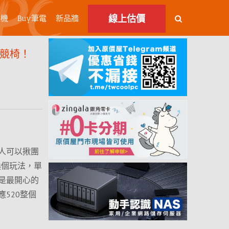
線上估價
主機
Buy筆電
新品牆
 電競椅！
人可以揪團
換個玩法，單
是最開心的
520整個