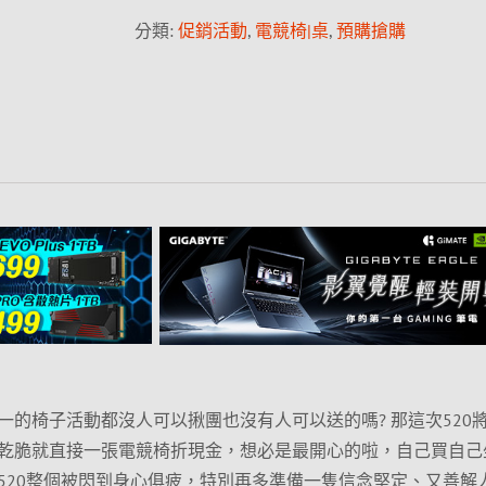
分類:
促銷活動
,
電競椅|桌
,
預購搶購
一的椅子活動都沒人可以揪團也沒有人可以送的嗎? 那這次520
乾脆就直接一張電競椅折現金，想必是最開心的啦，自己買自己
520整個被閃到身心俱疲，特別再多準備一隻信念堅定、又善解