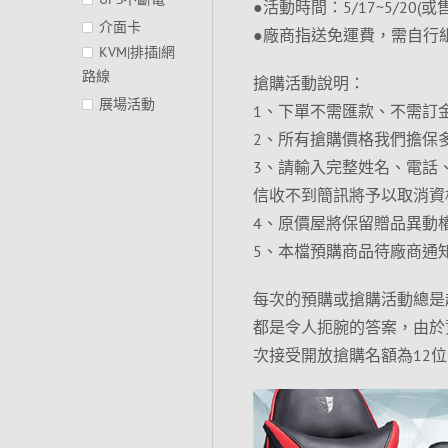
●活動時間：5/17~5/20(或
介面卡
●廠商指送免運費，需自行
KVM|排插|網
路線
搶購活動說明：
展場活動
1、下單不需匯款、不需訂金
2、所有搶購價格我們擔保
3、請輸入完整姓名、電話、
信收不到簡訊將予以取消資
4、原價屋將保留贈品異動
5、本檔預購商品待廠商通
每次的預購或搶購活動總是
都是令人扼腕的答案，由於
次接受開放搶購名額為12