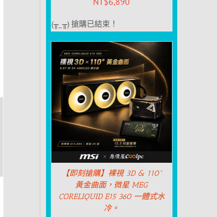
NT$
6,890
(╥_╥) 搶購已結束！
【即刻搶購】裸視 3D & 110°
黃金曲面，微星 MEG
CORELIQUID E15 360 一體式水
冷。