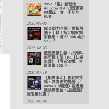
999g「輕」愛爸比！
ACER Swift Air指定筆電
88節送十合一多功能
HUB！
2026-08-05
ROG 戰力全開，再折再
抽不手軟！指定鍵盤獨
家優惠、滿 $3,000 再折
$250！
2026-08-03
挺玩家講仁義，拚用料
無所懼！酷！PC【仁者
無敵】【勇者無懼】合
計限量 100 台！
2026-07-29
【蝦皮限定】毒發齊共
鳴，裝備正式鳴潮化！
Razer ×《鳴潮》限定電
競裝備集結，達妮婭好
禮限量加贈！
2026-08-06