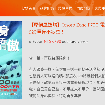
促銷首頁
品牌促銷
裝機直播
門市地圖
套裝
【原價屋搶購】Tesoro Zone F700
520單身不寂寞！
NT$
7,290
NT$
9,990
@2019/05/17 ,16:02
省一筆，再送普羅陪你！
有人跟我一樣，每次買一送一的椅子活動都沒
也沒有人可以送的嗎? 那這次520將近我們來
身快樂，乾脆就直接一張電競椅折現金，想必
啦，自己買自己坐，不用送人不用分！當然因應
被閃到身心俱疲，特別再多準備…