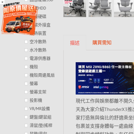
×
硬碟HDD
外接硬碟
硬碟外接盒
散熱裝置
空冷散熱
購買需知
描述
水冷散熱
電源供應器
機殼
機殼周邊風扇
螢幕
螢幕支架
投影機
現代工作與娛樂都離不開久
VR/MR設備
天為大家介紹ThunderX3
鍵盤|鍵鼠組
家打造無與倫比的舒適乘坐
滑鼠|墊|搖桿
包裹並支撐身體每一處曲線，
鼠墊|背包