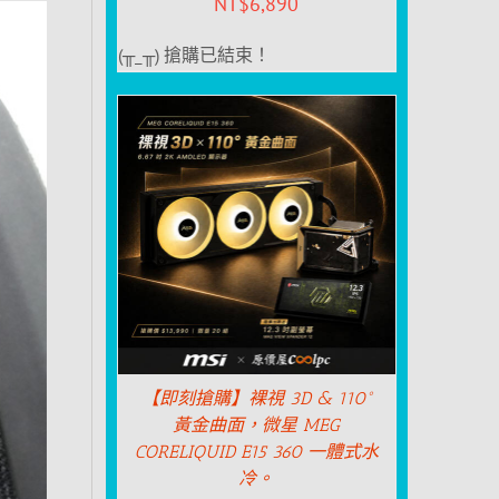
NT$
6,890
(╥_╥) 搶購已結束！
【即刻搶購】裸視 3D & 110°
黃金曲面，微星 MEG
CORELIQUID E15 360 一體式水
冷。