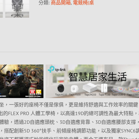
分類:
商品開箱
,
電競椅|桌
坐，一張好的座椅不僅是傢俱，更是維持舒適與工作效率的關鍵
推出的FLEX PRO 人體工學椅，以高達19D的總可調性為最大特點
體驗，透過2D自適應頭枕、3D自適應背靠、3D自適應腰部支撐
搭配創新5D 360°扶手、前傾座椅調節功能，以及獨家SYNC6