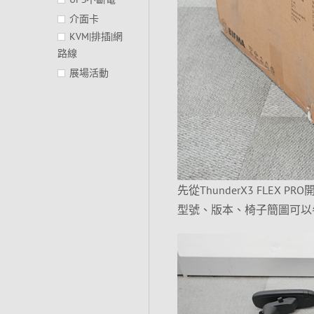
介面卡
KVM|排插|網
路線
展場活動
先從ThunderX3 FLE
型號、版本、椅子簡圖可以