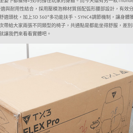
姿下都獲得巧妙的撐住玩家的身體。而今天還有另一款Thunder
，將舒適與耐用性結合，採用壓模泡棉材質搭配弧形腰部設計，有效
適頭枕，加上3D 360°多功能扶手、SYNC4調節機制，讓身體
次帶給大家兩張不同類型的椅子，共通點是都能坐得舒服，差別
就讓我們來看看實體吧。