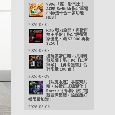
999g「輕」愛爸比！
ACER Swift Air指定筆電
88節送十合一多功能
HUB！
2026-08-05
ROG 戰力全開，再折再
抽不手軟！指定鍵盤獨
家優惠、滿 $3,000 再折
$250！
2026-08-03
挺玩家講仁義，拚用料
無所懼！酷！PC【仁者
無敵】【勇者無懼】合
計限量 100 台！
2026-07-29
【蝦皮限定】毒發齊共
鳴，裝備正式鳴潮化！
Razer ×《鳴潮》限定電
競裝備集結，達妮婭好
禮限量加贈！
2026-08-06