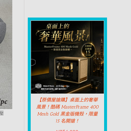
【原價屋搶購】桌面上的奢華
風景！酷碼 MasterFrame 400
壓
Mesh Gold 黑金版機殼，限量
15 名開搶！