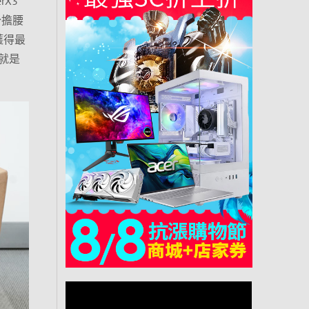
X3
分擔腰
獲得最
就是