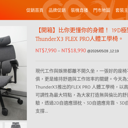
促銷首頁
品牌促銷
裝機直播
門市地圖
套裝
【開箱】比你更懂你的身體！ 19D
ThunderX3 FLEX PRO人體工學椅。
NT$
7,990
NT$
18,990
–
@2026/05/28 ,12:19
現代工作與娛樂都離不開久坐，一張好的座椅
俱，更是維持舒適與工作效率的關鍵。今天為
ThunderX3推出的FLEX PRO 人體工學椅，以
可調性為最大特點，為大家打造無與倫比的舒
驗，透過2D自適應頭枕、3D自適應背靠、3D
支撐…