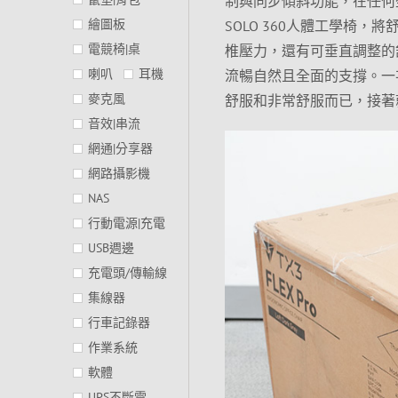
制與同步傾斜功能，在任何坐
繪圖板
SOLO 360人體工學椅
電競椅|桌
椎壓力，還有可垂直調整的舒
喇叭
耳機
流暢自然且全面的支撐。一
麥克風
舒服和非常舒服而已，接著
音效|串流
網通|分享器
網路攝影機
NAS
行動電源|充電
USB週邊
充電頭/傳輸線
集線器
行車記錄器
作業系統
軟體
UPS不斷電