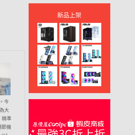
新品上架
。今
，為大
，精準
調節機