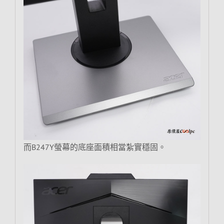
而B247Y螢幕的底座面積相當紮實穩固。