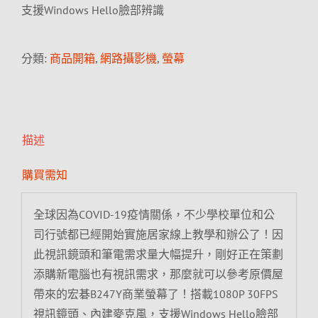
支援Windows Hello臉部辨識
分類:
商品開箱
,
網路攝影機
,
螢幕
描述
購買需知
全球因為COVID-19疫情關係，不少學校單位和公
司行號都已經開始實施居家線上教學和辦公了！因
此視訊鏡頭和筆電需求量大幅提升，剛好正在策劃
添購新電腦也有視訊需求，那麼就可以參考原價屋
帶來的宏碁B247Y商業螢幕了！搭載1080P 30FPS
視訊鏡頭、內建麥克風，支援Windows Hello臉部