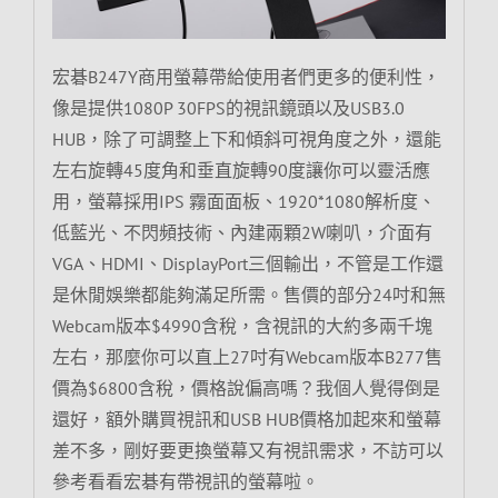
宏碁B247Y商用螢幕帶給使用者們更多的便利性，
像是提供1080P 30FPS的視訊鏡頭以及USB3.0
HUB，除了可調整上下和傾斜可視角度之外，還能
左右旋轉45度角和垂直旋轉90度讓你可以靈活應
用，螢幕採用IPS 霧面面板、1920*1080解析度、
低藍光、不閃頻技術、內建兩顆2W喇叭，介面有
VGA、HDMI、DisplayPort三個輸出，不管是工作還
是休閒娛樂都能夠滿足所需。售價的部分24吋和無
Webcam版本$4990含稅，含視訊的大約多兩千塊
左右，那麼你可以直上27吋有Webcam版本B277售
價為$6800含稅，價格說偏高嗎？我個人覺得倒是
還好，額外購買視訊和USB HUB價格加起來和螢幕
差不多，剛好要更換螢幕又有視訊需求，不訪可以
參考看看宏碁有帶視訊的螢幕啦。