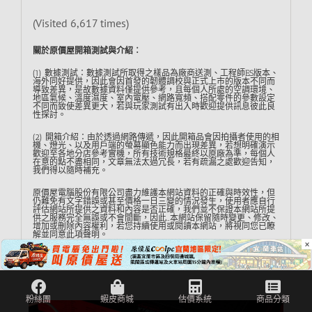
(Visited 6,617 times)
關於原價屋開箱測試與介紹︰
(1) 數據測試：數據測試所取得之樣品為廠商送測、工程師ES版本、
海外同好提供，因此會因首發的韌體調校與正式上市的版本不同而
導致差異，是故數據資料僅提供參考，且每個人所處的空調環境、
地區氣候、溫度濕度、室內電壓、網路寬頻、搭配零件的參數設定
不同而致使差異更大，若與玩家測試有出入時歡迎提供訊息彼此良
性探討。
(2) 開箱介紹：由於透過網路傳遞，因此開箱品會因拍攝者使用的相
機、燈光、以及用戶端的螢幕顯色能力而出現差異，若想明確演示
歡迎至各地分店參考實機，所有技術規格最終以原廠為準，每個人
在意的點不盡相同，文章無法太過冗長，若有疏漏之處歡迎告知，
我們得以隨時補充。
原價屋電腦股份有限公司盡力維護本網站資料的正確與時效性，但
仍難免有文字錯誤或甚至價格一日三變的情況發生，使用者應自行
評估網站所提供之資料和內容是否正確，我們並不保證本網站所提
供之服務完全無誤或不會間斷，因此…本網站保留隨時變更、修改、
增加或刪除內容權利，若您持續使用或閱讀本網站，將視同您已瞭
解並同意此項聲明。
×