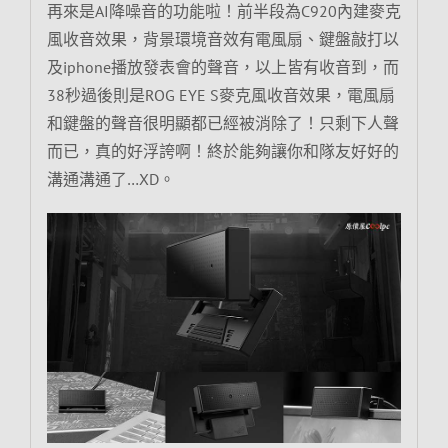
再來是AI降噪音的功能啦！前半段為C920內建麥克
風收音效果，背景環境音效有電風扇、鍵盤敲打以
及iphone播放發表會的聲音，以上皆有收音到，而
38秒過後則是ROG EYE S麥克風收音效果，電風扇
和鍵盤的聲音很明顯都已經被消除了！只剩下人聲
而已，真的好浮誇啊！終於能夠讓你和隊友好好的
溝通溝通了…XD。