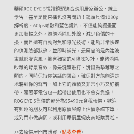
華碩ROG EYE S視訊鏡頭適合應用居家辦公、線上
學習，甚至是開直播也沒有問題！鏡頭具備1080p
解析度、60fps幀數和藍色鏡片，不僅能夠讓畫面
更加順暢之外，還能消除紅外線，減少色偏的干
擾，而且還有自動對焦和曝光技術，能夠非常快速
的偵測臉部狀態，並即時補光，最厲害的是內建波
束賦形麥克風，擁有獨家的AI降噪設計，能夠消除
吵雜的背景音效，像是鍵盤敲打、滑鼠點擊等等之
類的，同時保持你講話的聲音，確保對方能夠清楚
地聽到你的聲音，加上它的體積又非常小巧又好攜
帶，隨著筆電包包一起帶出使用也不會有負擔！
ROG EYE S售價的部分為$3490元含稅報價，歡迎
有興趣的朋友可以利用原價屋線上估價系統下單，
或到門市做詢問，或利用原價屋蝦皮商城購買啦。
>>去原價屋門市購買（
點我查看
）