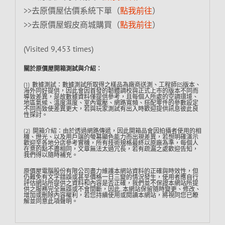
>>去原價屋估價系統下單（
點我前往
）
>>去原價屋蝦皮商城購買（
點我前往
）
(Visited 9,453 times)
關於原價屋開箱測試與介紹︰
(1) 數據測試：數據測試所取得之樣品為廠商送測、工程師ES版本、
海外同好提供，因此會因首發的韌體調校與正式上市的版本不同而
導致差異，是故數據資料僅提供參考，且每個人所處的空調環境、
地區氣候、溫度濕度、室內電壓、網路寬頻、搭配零件的參數設定
不同而致使差異更大，若與玩家測試有出入時歡迎提供訊息彼此良
性探討。
(2) 開箱介紹：由於透過網路傳遞，因此開箱品會因拍攝者使用的相
機、燈光、以及用戶端的螢幕顯色能力而出現差異，若想明確演示
歡迎至各地分店參考實機，所有技術規格最終以原廠為準，每個人
在意的點不盡相同，文章無法太過冗長，若有疏漏之處歡迎告知，
我們得以隨時補充。
原價屋電腦股份有限公司盡力維護本網站資料的正確與時效性，但
仍難免有文字錯誤或甚至價格一日三變的情況發生，使用者應自行
評估網站所提供之資料和內容是否正確，我們並不保證本網站所提
供之服務完全無誤或不會間斷，因此…本網站保留隨時變更、修改、
增加或刪除內容權利，若您持續使用或閱讀本網站，將視同您已瞭
解並同意此項聲明。