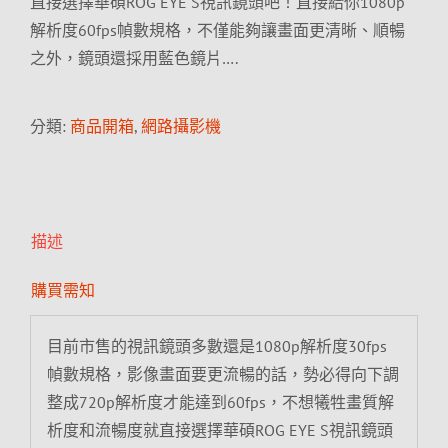
直接選擇華碩ROG EYE S視訊鏡頭吧！直接給你1080p
解析度60fps幀數規格，不僅能夠讓畫面更清晰、順暢
之外，鏡頭還採用藍色鏡片….
分類:
商品開箱
,
網路攝影機
描述
購買需知
目前市售的視訊鏡頭多數還是1080p解析度30fps
幀數規格，影像畫面要更流暢的話，勢必得向下調
整成720p解析度才能達到60fps，不想犧牲畫質解
析度和流暢度就直接選擇華碩ROG EYE S視訊鏡頭