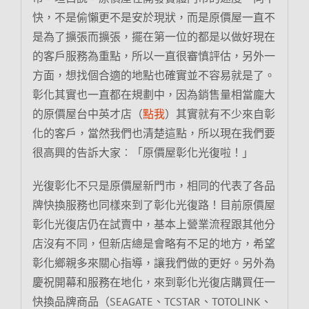
快，不是偷懶更不是安於現狀，而是原價屋一直不
是為了擴張而擴張，擺在第一位的都是以做好現在
的客戶服務為重點，所以一直很審慎評估，另外一
方面，想找個合適的地點也確實並不容易就是了。
彰化其實也一直都在規劃中，因為銷售量相當龐大
的原價屋台中英才店（
點我
）其實就有不少來自彰
化的客戶，當然我們也清楚這點，所以現在我們要
很高興的告訴大家︰「原價屋彰化光復啦！」
光復彰化不只是原價屋新門市，相同的代表了各品
牌快換服務也同樣來到了彰化光復路！目前原價屋
彰化光復店仍在試賣中，基本上營業流程跟其他分
店沒有不同，但新店總是會略有不足的地方，希望
彰化鄉親多來關心指導，讓我們做的更好。另外為
慶祝開幕和服務在地化，來到彰化光復店購買任一
快換品牌商品（SEAGATE、TCSTAR、TOTOLINK、