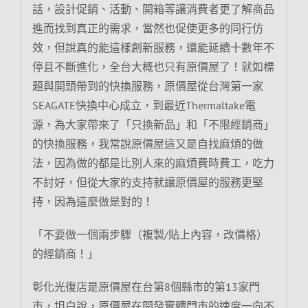
話，設計促銷、活動、開箱等讓消費者更了解商品
進而找到真正的需求，當然也促使更多的同行仿
效，但說真的能這樣創新服務，還能延續十數年不
停且不斷進化，全台大概也只有原價屋了！就如標
題與開頭帶到的快換服務，原價屋從台灣第一家
SEAGATE快換中心成立，到最近Thermaltake電
源，為大家帶來了「只換新品」和「不限經銷商」
的快換服務，我常說原價屋這又是自找麻煩的做
法，因為做的都是比別人來的麻煩費時費工，吃力
不討好，但從大家的支持就讓原價屋的服務更堅
持，因為這麼做是對的！
「不要做一個兩步驟（複製/貼上內容，改價格）
的經銷商！」
彰化光復店是原價屋在台第8個縣市的第13家門
市，坦白說，原價屋在開發實體門市的速度一向不