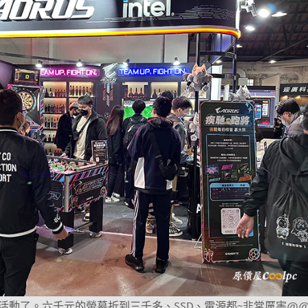
活動了。六千元的螢幕折到三千多、SSD、電源都~非常厲害@@