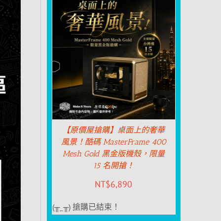
【原價屋搶購】桌面上的奢華
風景！酷碼 MasterFrame 400
Mesh Gold 黑金版機殼，限量
15 名開搶！
NT$
6,890
(╥_╥) 搶購已結束！