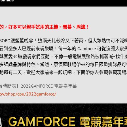
的，好多可以親手試用的主機、螢幕、周邊！
BOBO跟籃籃啦😍！這兩天比較冷又下著雨，但大夥熱情可不減
到蠻多人已經前來玩樂囉！每一年的 Gamforce 可從沒讓大家
與喜愛3C遊戲玩家們互動，不像一般電腦展整路被抓著喊~找什麼
多認識品牌與特色。當然，原價屋駐場帶來的每日限量排隊品可
活動還有二天，歡迎大家前來一起玩吧，下面帶你去參觀參觀現場
間表】2022GAMFORCE 電競嘉年華
/tw/shop/cpu/2022gamforce/