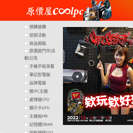
Skip
to
content
預購搶購
促銷活動
商品開箱
原價屋門市|活
動|公告
手機平板穿戴
筆記型電腦
品牌電腦
酷!PC主機
處理器CPU
顯示卡GPU
主機板MB
記憶體DRAM
固態硬碟SSD