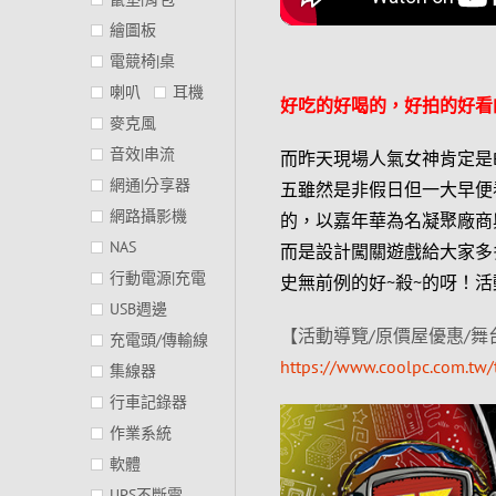
繪圖板
電競椅|桌
喇叭
耳機
好吃的好喝的，好拍的好看
麥克風
音效|串流
而昨天現場人氣女神肯定是
網通|分享器
五雖然是非假日但一大早便看
網路攝影機
的，以嘉年華為名凝聚廠商
NAS
而是設計闖關遊戲給大家多
行動電源|充電
史無前例的好~殺~的呀！
USB週邊
【活動導覽/原價屋優惠/舞台時
充電頭/傳輸線
https://www.coolpc.com.tw
集線器
行車記錄器
作業系統
軟體
UPS不斷電