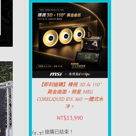
【即刻搶購】裸視 3D & 110°
黃金曲面，微星 MEG
CORELIQUID E15 360 一體式水
冷。
NT$
13,990
(╥_╥) 搶購已結束！