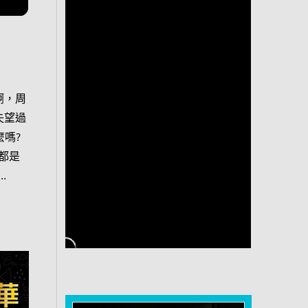
啊，周
失望過
嗎?
都是
…