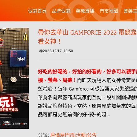
促銷首頁
品牌促銷
裝機直播
門市地圖
套裝
帶你去華山 GAMFORCE 2022 電
看女神！
@2022/12/17 ,11:50
好吃的好喝的，好拍的好看的，好多可以親手
機、螢幕、周邊！
而昨天現場人氣女神肯定是B
籃啦😍！每年 Gamforce 可從沒讓大家失望
華為名凝聚廠商與玩家們互動，設計闖關遊戲
認識品牌與特色。當然，原價屋駐場帶來的每
品可都是史無前例的好~殺~的呀…
分類:
原價屋門市|活動|公告