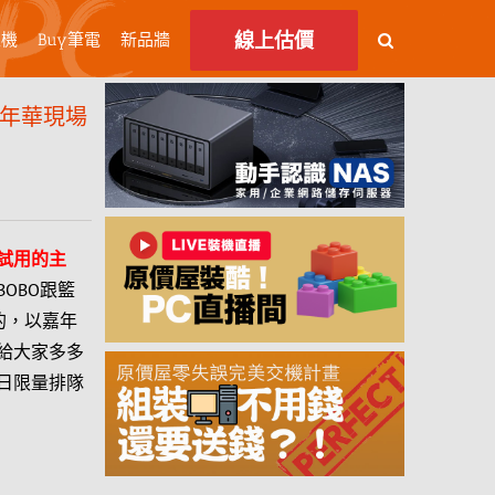
線上估價
主機
Buy筆電
新品牆
競嘉年華現場
試用的主
OBO跟籃
過的，以嘉年
給大家多多
日限量排隊