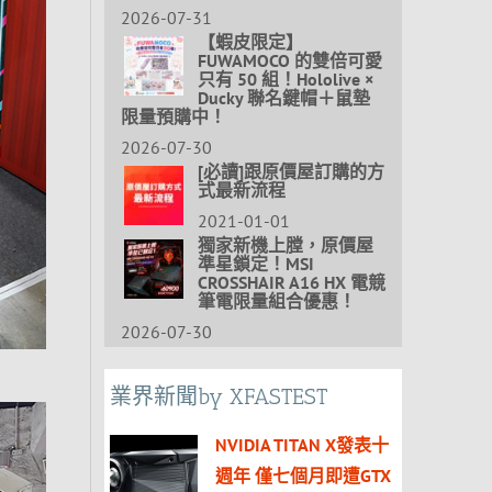
2026-07-31
【蝦皮限定】
FUWAMOCO 的雙倍可愛
只有 50 組！Hololive ×
Ducky 聯名鍵帽＋鼠墊
限量預購中！
2026-07-30
[必讀]跟原價屋訂購的方
式最新流程
2021-01-01
獨家新機上膛，原價屋
準星鎖定！MSI
CROSSHAIR A16 HX 電競
筆電限量組合優惠！
2026-07-30
業界新聞by XFASTEST
NVIDIA TITAN X發表十
週年 僅七個月即遭GTX