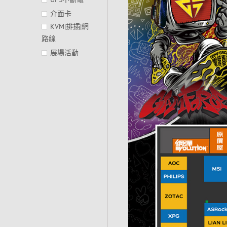
介面卡
KVM|排插|網
路線
展場活動