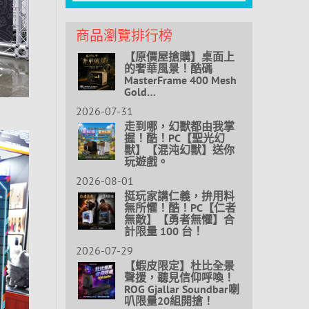
商品瀏覽排行榜
【原價屋搶購】桌面上
的奢華風景！酷碼
MasterFrame 400 Mesh
Gold…
2026-07-31
走到哪，幻獸都由我掌
握！酷！PC【聖光幻
獸】【混沌幻獸】送你
玩遊戲。
2026-08-01
挺玩家講仁義，拚用料
無所懼！酷！PC【仁者
無敵】【勇者無懼】合
計限量 100 台！
2026-07-29
【蝦皮限定】杜比全景
聲援，聽見信仰呼喚！
ROG Gjallar Soundbar喇
叭限量20組開搶！