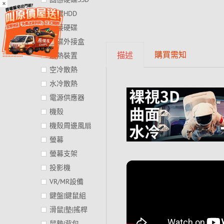
×
硬碟HDD
外接硬碟
硬碟外接盒
購買需知
描述
散熱裝置
空冷散熱
水冷散熱
電源供應器
機殼
機殼周邊風扇
螢幕
螢幕支架
投影機
VR/MR設備
鍵盤|鍵鼠組
滑鼠|墊|搖桿
鼠墊|背包