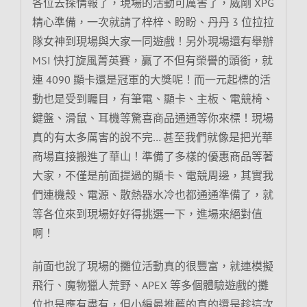
各位去探情報了，現場的活動可厲害了，威剛 XPG
精心準備，一次就請了梓梓、盼盼、丹丹 3 位拉拉
隊女神到現場與大家一同遊戲！另外現場還有舉辦
MSI 快打旋風菁英賽，贏了不但有榮譽的頭銜，就
連 4090 顯卡還是冠軍的大獎呢！而一元起標的活
動也是受到矚目，有筆電、顯卡、主板、電競椅、
鍵盤、滑鼠、耳機等驚喜商品通通等你來標！現場
真的有太多厲害的說不完… 甚至我們就像是把光華
商場直接搬進了華山！準備了多樣的優惠商品等著
大家，不僅是前面提過的顯卡、電競周邊，其實我
們連機殼、電源、散熱器水冷也都通通準備了，就
等各位來到現場好好得挑選一下，進場來絕對值
啊！
前面也說了現場的攤位活動真的很豐富，就連模擬
飛行、魔物獵人荒野、APEX 等多個體驗遊戲的攤
位也是應有盡有，但小編最推薦的真的還是趁這次