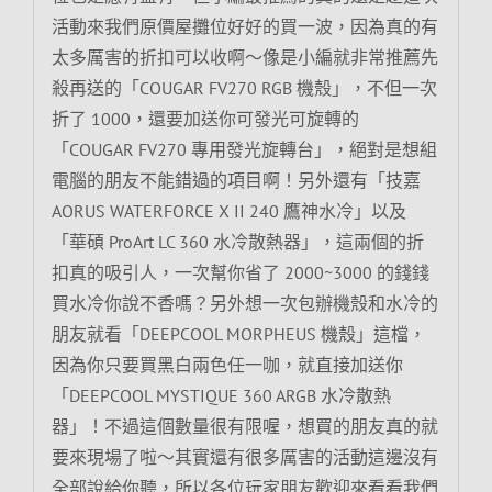
活動來我們原價屋攤位好好的買一波，因為真的有
太多厲害的折扣可以收啊～像是小編就非常推薦先
殺再送的「COUGAR FV270 RGB 機殼」，不但一次
折了 1000，還要加送你可發光可旋轉的
「COUGAR FV270 專用發光旋轉台」，絕對是想組
電腦的朋友不能錯過的項目啊！另外還有「技嘉
AORUS WATERFORCE X II 240 鷹神水冷」以及
「華碩 ProArt LC 360 水冷散熱器」，這兩個的折
扣真的吸引人，一次幫你省了 2000~3000 的錢錢
買水冷你說不香嗎？另外想一次包辦機殼和水冷的
朋友就看「DEEPCOOL MORPHEUS 機殼」這檔，
因為你只要買黑白兩色任一咖，就直接加送你
「DEEPCOOL MYSTIQUE 360 ARGB 水冷散熱
器」！不過這個數量很有限喔，想買的朋友真的就
要來現場了啦～其實還有很多厲害的活動這邊沒有
全部說給你聽，所以各位玩家朋友歡迎來看看我們