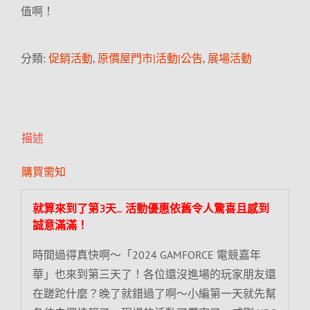
值啊！
分類:
促銷活動
,
原價屋門市|活動|公告
,
展場活動
描述
購買需知
就算來到了第3天…. 活動優惠依舊令人驚喜且感到
誠意滿滿！
時間過得真快啊～「2024 GAMFORCE 電競嘉年
華」也來到第三天了！各位還沒進場的玩家朋友還
在蹉跎什麼？晚了就錯過了啊～小編第一天就先幫