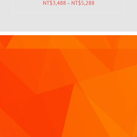
NT$
3,488
NT$
5,288
–