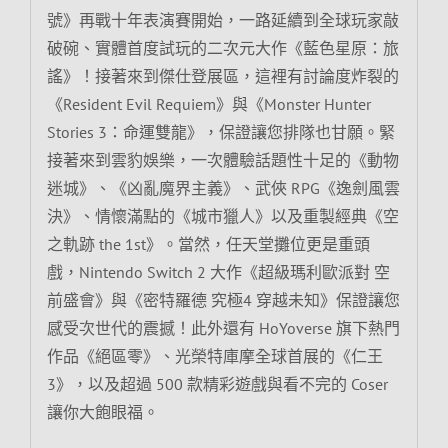
號》再戰十年表演賽開始，一路延續到全球玩家敲
破碗、實體首度試玩的二次元大作《藍色星原：旅
謠》！接著來到傑仕登展區，這裡有討論度炸裂的
《Resident Evil Requiem》與《Monster Hunter
Stories 3：命運雙龍》，保證讓您排隊也甘願。緊
接著來到雲豹娛樂，一次體驗話題性十足的《動物
迷城》、《凶亂魔界主義》、武俠 RPG《逸劍風雲
決》、情懷滿點的《城市獵人》以及重製經典《空
之軌跡 the 1st》。當然，任天堂攤位更是重頭
戲，Nintendo Switch 2 大作《超級瑪利歐派對 空
前盛會》與《密特羅德 究極4 穿越未知》保證讓您
感受次世代的震撼！此外還有 HoYoverse 旗下熱門
作品《絕區零》、光榮特庫摩全球首展的《仁王
3》，以及超過 500 款精彩遊戲與看不完的 Coser
讓你大飽眼福。