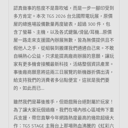
認真做事的態度不是靠吹噓，而是一步一腳印受到
多方肯定。本次 TGS 2026 台北國際電玩展，原價
屋的總進場設備數量再度破表，超過 300 件，包
含了螢幕、主機，以及各式鍵盤/滑鼠/耳機…原價
屋一路走來支援國內辦展無數，皆為無償提供且不
假他人之手，從組裝到搬運我們通通自己來。不敢
自稱熱心公益，只求能提高廠商辦展的意願，讓玩
家有更多機會接觸最新科技，活絡整個資訊產業。
事後廠商願意將這兩三日展覽的新機器折價出清，
給支持我們的消費者多佔點便宜，這就是我們要
的，如此而已…
雖然我們是幕後推手，但遊戲舞台絕對屬於玩家！
為了讓大家玩個過癮，我們在場內核心區域佈下重
兵支援，帶您直擊今年網路熱度最高的幾款超級大
作：TGS STAGE 主舞台上那場熱血沸騰的《虹彩六