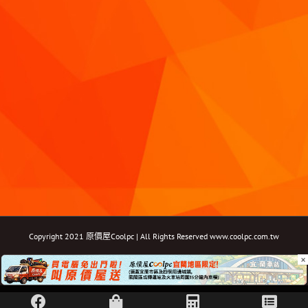
Copyright 2021 原價屋Coolpc | All Rights Reserved
www.coolpc.com.tw
×
Facebook
Instagram
YouTube
Twitter
Email: