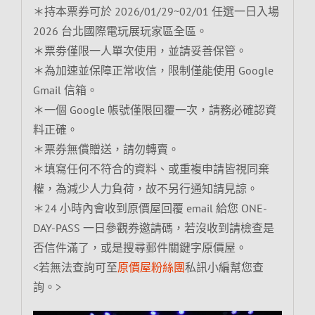
＊持本票券可於 2026/01/29~02/01 任選一日入場
2026 台北國際電玩展玩家區全區。
＊票劵僅限一人單次使用，並請妥善保管。
＊為加速並保障正常收信，限制僅能使用 Google
Gmail 信箱。
＊一個 Google 帳號僅限回覆一次，請務必確認資
料正確。
＊票券無償贈送，請勿轉賣。
＊填寫任何不符合的資料、或重複申請皆視同棄
權，為減少人力負荷，故不另行通知請見諒。
＊24 小時內會收到原價屋回覆 email 給您 ONE-
DAY-PASS 一日參觀券邀請碼，若沒收到請檢查是
否信件滿了，或是搜尋郵件關鍵字原價屋。
<若無法查詢可至
原價屋粉絲團
私訊小編幫您查
詢。>