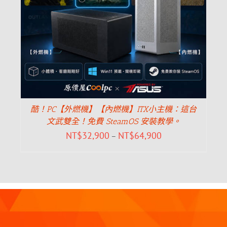
酷！PC【外燃機】【內燃機】ITX小主機：這台
文武雙全！免費 SteamOS 安裝教學。
NT$
32,900
NT$
64,900
–