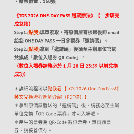
‧
贈票數量︰
150
張
《TGS 2026 ONE-DAY PASS 贈票辦法》【二步驟完
成兌換】
Step1.
(點我)
填單索取，待原價屋審核過後即 email
給您 ONE DAY PASS 一日參觀券「邀請碼」。
Step2.
(點我)
拿到「邀請碼」後須至主辦單位官網
兌換成「數位入場券 QR-Code」。
（數位入場券請務必於 1 月 28 日 23:59 以前兌換
成功）
＊詳細流程可以
點我看【TGS 2026 One Day Pass中
英文兌換流程圖解介紹（PDF檔）】
＊拿到原價屋發送的「邀請碼」後，請務必至主辦
單位兌換「QR-Code 票券」才可入場喔。
＊產生的票券為 QR-Code 數位票券，無實體票
券，請妥善保存。