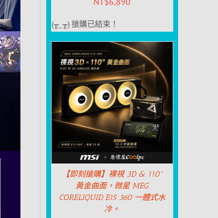
NT$
6,890
(╥_╥) 搶購已結束！
【即刻搶購】裸視 3D & 110°
黃金曲面，微星 MEG
CORELIQUID E15 360 一體式水
冷。