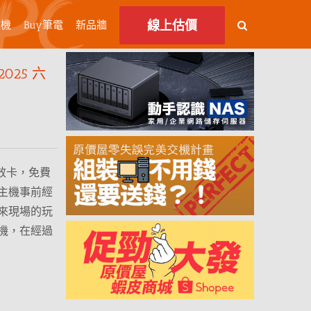
線上估價
主機
Buy筆電
新品牆
25 六
接音效卡，免費
主機事前經
來現場的玩
機，在經過