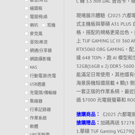
C 轉 3.5 mm DAC 音
繪圖板
現場展示體驗《2025 六都電競賽
電競椅|桌
式主機板與華碩 A31 P
喇叭
耳機
格，搭配的規格更是出色，採用 
麥克風
上 TUF GAMING LC III
音效|串流
RTX5060 O8G GAMING
網通|分享器
達 648 TOPs，跑 A
網路攝影機
32GB(16GB x 2) DDR5
NAS
能滿足日常使用，其他還有像是有 
行動電源|充電
海景房機殼還搭載 4 顆(3 
USB週邊
一套正版的作業系統，最近
充電頭/傳輸線
過 $7000 元電競螢幕和 R
集線器
行車記錄器
搶購商品：
《2025 六都電
作業系統
搶購贈品：
加碼再送 $727
軟體
1.華碩 TUF Gaming VG2
UPS不斷電