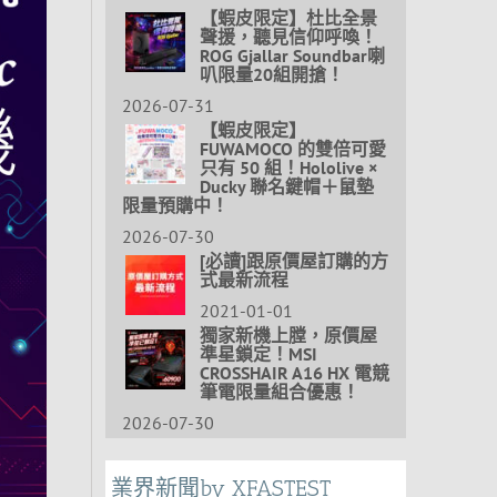
【蝦皮限定】杜比全景
聲援，聽見信仰呼喚！
ROG Gjallar Soundbar喇
叭限量20組開搶！
2026-07-31
【蝦皮限定】
FUWAMOCO 的雙倍可愛
只有 50 組！Hololive ×
Ducky 聯名鍵帽＋鼠墊
限量預購中！
2026-07-30
[必讀]跟原價屋訂購的方
式最新流程
2021-01-01
獨家新機上膛，原價屋
準星鎖定！MSI
CROSSHAIR A16 HX 電競
筆電限量組合優惠！
2026-07-30
業界新聞by XFASTEST