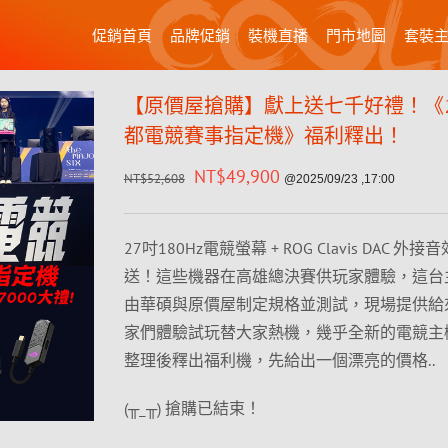
促銷首頁
品牌促銷
裝機直播
門市地圖
套裝
【原價屋搶購】獻上送七千好禮！《20
都電競賽事指定機》福利釋出！
NT$
49,900
NT$
52,608
@2025/09/23 ,17:00
27吋180Hz電競螢幕 + ROG Clavis DAC 外
送！這些機器在高雄總決賽供玩家體驗，這台
由華碩與原價屋制定規格並測試，現場提供給
家們體驗試玩替大家熱機，幾乎全新的電競主
整理後釋出福利機，先給出一個漂亮的價格..
(╥_╥) 搶購已結束！