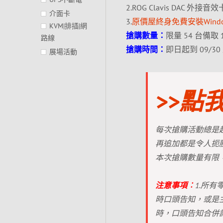
2.ROG Clavis DAC 外
介面卡
3.
原價屋終身免費安裝Wind
KVM|排插|網
搶購數量：
限量 54 台備取 
路線
搶購時間：
即日起到 09/3
展場活動
>>點
每次搶購活動總是超
再追加都是令人扼
本次搶購數量有限
注意事項︰
1.所
時口頭告知，或是
時，口頭告知合併