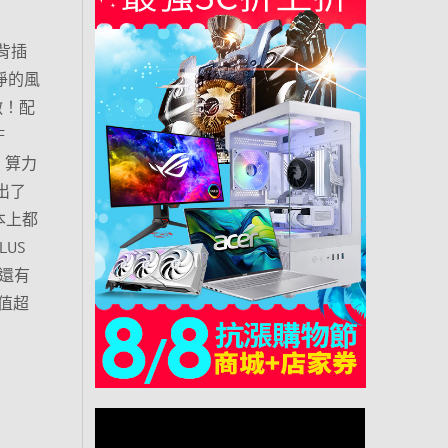
 背插
淨的風
敵！配
F
I 算力
出了
基本上都
LUS
身還有
值超