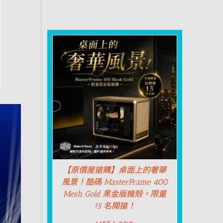
【原價屋搶購】桌面上的奢華
風景！酷碼 MasterFrame 400
Mesh Gold 黑金版機殼，限量
15 名開搶！