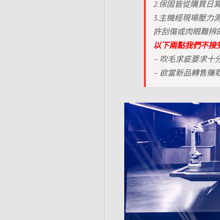
2.保固皆從購買日
3.主機經現場壓
許刮傷或肉眼難辨
以下兩點我們不接
– 吹毛求疵要求十
– 欲當新品轉售