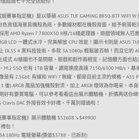
效卡，總值超過七千元全送給你！
事指定機》是以華碩 ASUS TUF GAMING B850-BTF WIFI W
LUS 白色背插海景房機殼為底，多數線材都在機殼背面，給予俐落乾
AMD Ryzen 7 7800X3D 8核/16緒處理器，遊戲領域無人匹
 360 ARGB LCD 一體式水冷，完美解放 CPU 效能！顯示卡則是 ASUS TU
，配上 DLSS 4 黑科技技術，多款 3A 1080p 輕鬆破百幀！而且它的 A
I 模型和生成式 AI繪圖也不是問題，遊戲和創作兩相宜，記憶體方面也給
-5600，M.2 SSD 也有 1TB 容量，讀寫速度高達 7150/6300 MB/s，
2.5GbE 有線和 WiFi 7 無線，都是目前主流的規格，A31 P
側 1 後) ARGB 風扇加強機殼對流，加上 ARGB 燈效為你喝采，本
剛好有要買電腦，可以參考看看這台展示體驗機，折價再送你總
OG Clavis DAC 外接音效卡好禮，千萬別錯過啦！
競賽事指定機》展示體驗機 $52608↘$49900
8 禮包！
79Q3A 180Hz 電競螢幕(價值$3788、已拆封)