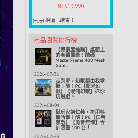
NT$
13,990
(╥_╥) 搶購已結束！
商品瀏覽排行榜
【原價屋搶購】桌面上
的奢華風景！酷碼
MasterFrame 400 Mesh
Gold…
2026-07-31
走到哪，幻獸都由我掌
握！酷！PC【聖光幻
獸】【混沌幻獸】送你
玩遊戲。
2026-08-01
挺玩家講仁義，拚用料
無所懼！酷！PC【仁者
無敵】【勇者無懼】合
計限量 100 台！
2026-07-29