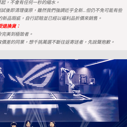
算起，不會有任何一秒的縮水。
力測試後即清理復原，雖然我們強調近乎全新…但仍不免可能有些
的新品瑕疵，自行認賠並已經以福利品折價來銷售。
受退換貨：
分完美到極致者。
賺取價差的同業，想千挑萬選不斷往返寄送者，先說聲抱歉。