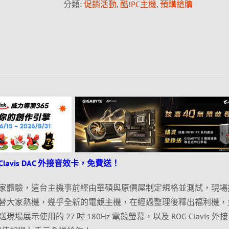
分類:
促銷活動
,
酷!PC主機
,
預購搶購
 Clavis DAC 外接音效卡，免費送！
家體驗，這台主機事前經由華碩與原價屋制定規格並測試，現場
替大家熱機，幾乎全新的電競主機，在經過整理後釋出福利機，
示使用的 27 吋 180Hz 電競螢幕，以及 ROG Clavis 外接 