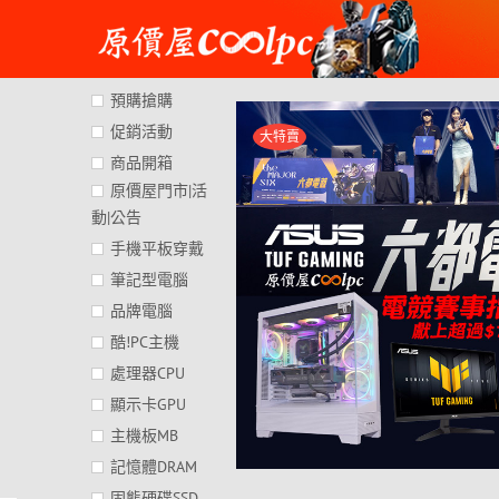
Skip
to
content
預購搶購
促銷活動
大特賣
商品開箱
原價屋門市|活
動|公告
手機平板穿戴
筆記型電腦
品牌電腦
酷!PC主機
處理器CPU
顯示卡GPU
主機板MB
記憶體DRAM
固態硬碟SSD