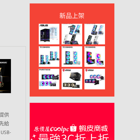
新品上架
提供
先給
USB-