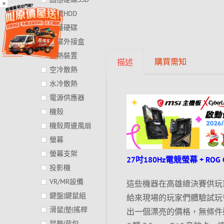
×
硬碟HDD
外接硬碟
硬碟外接盒
散熱裝置
購買需知
描述
空冷散熱
水冷散熱
電源供應器
機殼
機殼周邊風扇
螢幕
螢幕支架
27吋180Hz電競螢幕 + ROG
投影機
VR/MR設備
這些機器在高雄總決賽供玩
鍵盤|鍵鼠組
給來現場的玩家們體驗試玩
滑鼠|墊|搖桿
出一個漂亮的價格，無條件送現場展
鼠墊|背包