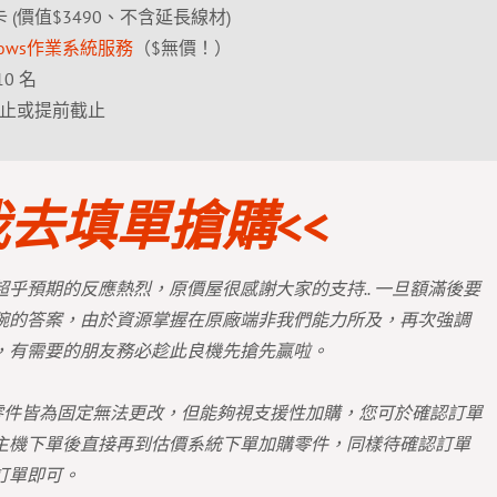
接音效卡 (價值$3490、不含延長線材)
ows作業系統服務
（$無價！）
10 名
0 止或提前截止
我去填單搶購<<
乎預期的反應熱烈，原價屋很感謝大家的支持.. 一旦額滿後要
腕的答案，由於資源掌握在原廠端非我們能力所及，再次強調
，有需要的朋友務必趁此良機先搶先贏啦。
有零件皆為固定無法更改，但能夠視支援性加購，您可於確認訂單
主機下單後直接再到估價系統下單加購零件，同樣待確認訂單
訂單即可。