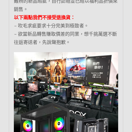
難辨的新品瑕疵，自行認賠並已經以福利品折價來
銷售。
以下兩點我們不接受退換貨：
– 吹毛求疵要求十分完美到極致者。
– 欲當新品轉售賺取價差的同業，想千挑萬選不斷
往返寄送者，先說聲抱歉。