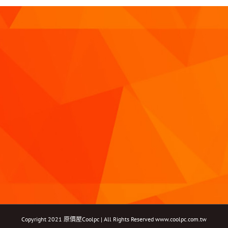
Copyright 2021 原價屋Coolpc | All Rights Reserved
www.coolpc.com.tw