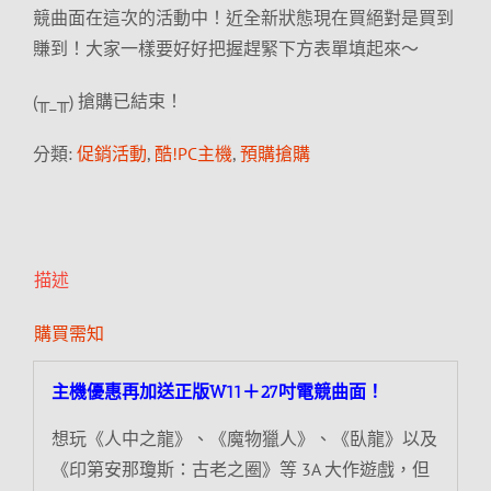
競曲面在這次的活動中！近全新狀態現在買絕對是買到
賺到！大家一樣要好好把握趕緊下方表單填起來～
(╥_╥) 搶購已結束！
分類:
促銷活動
,
酷!PC主機
,
預購搶購
描述
購買需知
主機優惠再加送正版W11＋27吋電競曲面！
想玩《人中之龍》、《魔物獵人》、《臥龍》以及
《印第安那瓊斯：古老之圈》等 3A 大作遊戲，但