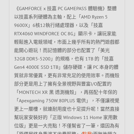
《GAMFORCE x 技嘉 PC GAMEPASS 體驗機》整體
以技嘉系列硬體為主軸，配上「AMD Ryzen 5
9600X」6核12執行緒處理器，以及「技嘉
RTX4060 WINDFORCE OC 8G」顯示卡，讓玩家能
輕鬆進入電競領域，市面上幾乎所有的熱門遊戲都
能開心遊玩！而記憶體的部分也配置了「美光
32GB DDR5-5200」的規格，也有 1TB 的「技嘉
Gen4 4000E SSD 1TB」儲存硬碟，讓 PC 本身的體
質就非常優異，更有非常充足的使用效率。而機殼
部分更是用上了擁有全景視野與豐富I/O配置的
「MONTECH XR 黑 透測機殼」，再搭配十年保的
「Apexgaming 750W 80PLUS 電供」，不僅讓視覺
更上一層樓，就連耐用度也十足提升呢！當然直接
幫玩家安裝好的「正版 Windows 11 Home 家用數
位版」更是一大亮點！不僅幫省了一筆，還因為有
「原價屋終身重灌不收費服務」(
點我
)而無後顧之