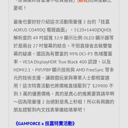
憂呢！
最後也要好好介紹這次活動限量僅 2 台的「技嘉
AORUS CO49DQ 電競曲面」，5120×1440(DQHD)
解析度的 49 吋超寬 32:9 顯示比例 OLED 顯示器等
於是兩台 27 吋螢幕的結合，不但直接省去裝雙螢
幕的疑慮，還因為有豐富的 99% DCI-P3 色域覆蓋
率、VESA DisplayHDR True Black 400 認證，以及
HDMI2.1、PIP/PBP 顯示技術與 AMD FreeSync 等多
元的技術支援，讓遊戲玩家與專業人士都相當適
用！這次特賣活動也將價格直接壓到了 $29900 不
到 3 萬的優惠價格，真的是真心的推薦要買請早啊
～因為限量僅 2 台絕對是馬上秒殺！所以有興趣的
朋友趕緊到內文找表單連結填單吧！
《GAMFORCE x 技嘉特賣活動》