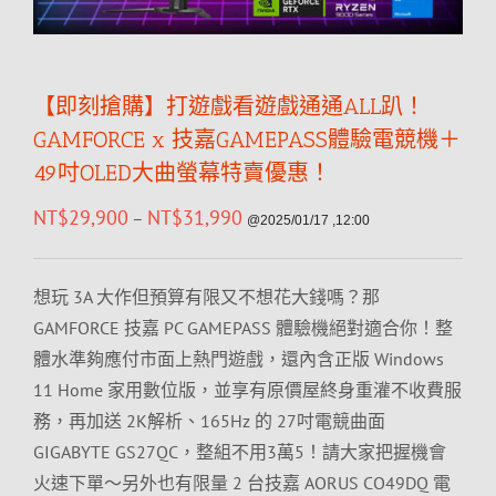
【即刻搶購】打遊戲看遊戲通通ALL趴！
GAMFORCE x 技嘉GAMEPASS體驗電競機＋
49吋OLED大曲螢幕特賣優惠！
NT$
29,900
NT$
31,990
–
@2025/01/17 ,12:00
想玩 3A 大作但預算有限又不想花大錢嗎？那
GAMFORCE 技嘉 PC GAMEPASS 體驗機絕對適合你！整
體水準夠應付市面上熱門遊戲，還內含正版 Windows
11 Home 家用數位版，並享有原價屋終身重灌不收費服
務，再加送 2K解析、165Hz 的 27吋電競曲面
GIGABYTE GS27QC，整組不用3萬5！請大家把握機會
火速下單～另外也有限量 2 台技嘉 AORUS CO49DQ 電