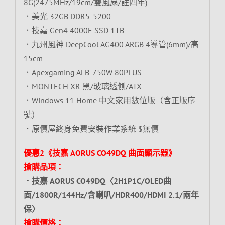
8G(2475MHz/19cm/雙風扇/註四年)
．美光 32GB DDR5-5200
．技嘉 Gen4 4000E SSD 1TB
．九州風神 DeepCool AG400 ARGB 4導管(6mm)/高
15cm
．Apexgaming ALB-750W 80PLUS
．MONTECH XR 黑/玻璃透側/ATX
．Windows 11 Home 中文家用數位版（含正版序
號）
．原價屋終身免費安裝作業系統 $無價
優惠2《技嘉 AORUS CO49DQ 曲面顯示器》
搶購品項：
．技嘉 AORUS CO49DQ〈2H1P1C/OLED曲
面/1800R/144Hz/含喇叭/HDR400/HDMI 2.1/兩年
保〉
搶購價格：