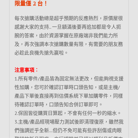
限量僅 2 台！
每次搶購活動總是超乎預期的反應熱烈，原價屋很
感謝大家的支持.. 一旦額滿後要再追加都是令人扼
腕的答案，由於資源掌握在原廠端非我們能力所
及，再次強調本次搶購數量有限，有需要的朋友務
必趁此良機先搶先贏啦。
注意事項︰
1.所有零件/產品皆為固定無法更改，但能夠視支援
性加購，您可於確認訂單時口頭告知，或是主機/
產品下單後直接再到估價系統下單加購零件，同樣
待確認訂單時，口頭告知合併訂單即可。
2.保固皆從購買日算起，不會有任何一秒的縮水。
3.主機/產品經現場壓力測試後即清理復原，雖然我
們強調近乎全新…但仍不免可能有些許刮傷或肉眼