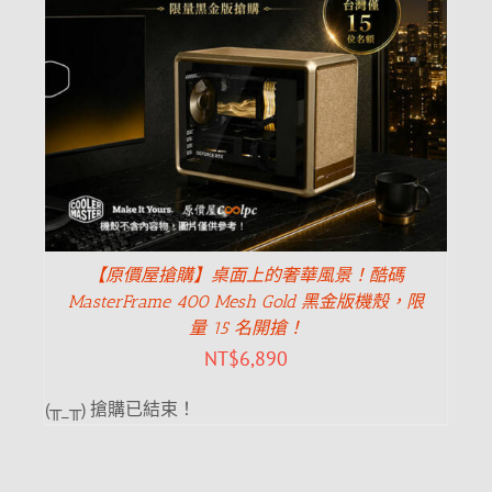
【原價屋搶購】桌面上的奢華風景！酷碼
MasterFrame 400 Mesh Gold 黑金版機殼，限
量 15 名開搶！
NT$
6,890
(╥_╥) 搶購已結束！