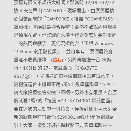
預算有限又不想花大錢嗎？那當時 12/19～12/22
這 4 天在華山 GAMFORCE 現場展出、由原價屋精
心組裝而成的「GAMFORCE x 技嘉 PC GAMEPASS
體驗機」就絕對最適合你啦！雖然不敢說內容規格
是頂規配置，但整體的水準也絕對夠應付幾乎市面
上的熱門遊戲了，更何況還內含「正版 Windows
11 Home 家用數位版」，並可享有「原價屋終身
重灌不收費服務」(
點我
)，另外再加送一台 2K解
析、165Hz 的 27吋電競曲面「GIGABYTE
GS27QC」，光贈送的東西價值就相當有誠意了，
更何況這台主機還不用3萬5！數量僅限量 16 台，
請大家把握機會火速下單啊～另外也有限量 2 台原
價就要3萬5的「技嘉 AORUS CO49DQ 電競曲面」
要在這次的活動中一併特賣，僅拆封使用 4 天近全
新的狀態現在只賣你 $29900… 絕對也是買到賺到
啦！大家一樣要好好把握趕緊下方表單填起來～