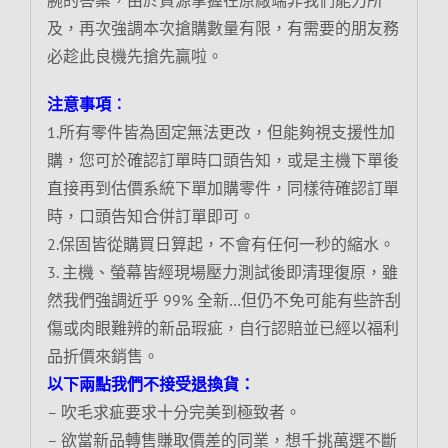
及，再次強調本次搶購數量有限，有需要的朋友務
必趁此良機先搶先贏啦。
注意事項︰
1.所有零件皆為固定無法更改，但能夠視支援性加
購，您可於確認訂單時口頭告知，或是主機下單後
直接再到估價系統下單加購零件，同樣待確認訂單
時，口頭告知合併訂單即可。
2.保固皆從購買日算起，不會有任何一秒的縮水。
3. 主機、螢幕皆經現場壓力測試後即清理復原，雖
然我們強調近乎 99% 全新…但仍不免可能有些許刮
傷或肉眼難辨的新品瑕疵，自行認賠並已經以福利
品折價來銷售。
以下兩點我們不接受退換貨：
– 吹毛求疵要求十分完美到極致者。
– 欲當新品轉售賺取價差的同業，想千挑萬選不斷