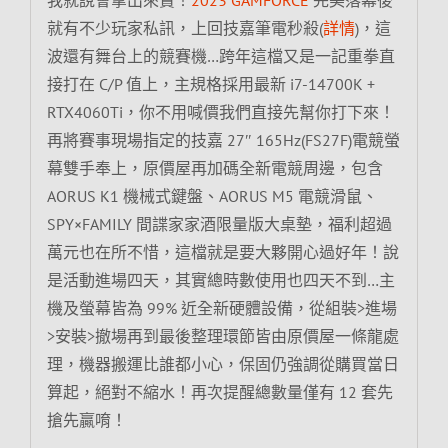
就有不少玩家私訊，上回技嘉筆電秒殺(
詳情
)，這
波還有舞台上的競賽機…跨年這檔又是一記重拳直
接打在 C/P 值上，主規格採用最新 i7-14700K +
RTX4060Ti，你不用喊價我們直接先幫你打下來！
再將賽事現場指定的技嘉 27″ 165Hz(FS27F)電競螢
幕雙手奉上，原價屋再加碼全新電競周邊，包含
AORUS K1 機械式鍵盤、AORUS M5 電競滑鼠、
SPY×FAMILY 間諜家家酒限量版大桌墊，福利超過
萬元也在所不惜，這檔就是要大夥開心過好年！說
是活動進場四天，其實總時數使用也四天不到…主
機及螢幕皆為 99% 近全新硬體設備，從組裝>進場
>安裝>撤場再到最後整理環節皆由原價屋一條龍處
理，機器搬運比誰都小心，保固仍強調從購買當日
算起，絕對不縮水！再次提醒總數量僅有 12 套先
搶先贏唷！