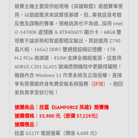
競賽主機主要提供給現場《英雄聯盟》遊戲賽事使
用，以遊戲需求來說算很基礎，但…畢竟這是考驗
反應及謀略的賽事，規格挑高也不為過…採用 Intel
i7-14700K 處理器 & RTX4060Ti 顯示卡，ARGB 雙
塔散不論排熱和質感都穩定輸出，其餘選用 Z790
晶片組、16Gx2 DDR5 雙通道超頻記憶體、1TB
M.2 PCIe 高速碟、850W 金牌全模組電源，這套用
AORUS C301 GLASS 玻璃透側機殼中更顯得耀眼！
機器內含 Windows 11 作業系統及正版授權，直接
享有原價屋終身免費安裝系統服務（
詳情
），抱回
家負責享受就行啦！
搶購商品：技嘉《GAMFORCE 英雄》競賽機
搶購價格：53,900 元（原價 57,229元）
搶購贈品：
技嘉 GS27F 電競螢幕（價值 4,688 元）