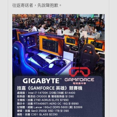
往返寄送者，先說聲抱歉。