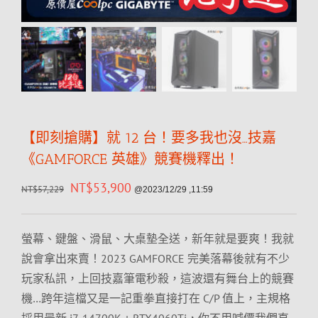
【即刻搶購】就 12 台！要多我也沒…技嘉
《GAMFORCE 英雄》競賽機釋出！
NT$
53,900
NT$
57,229
@2023/12/29 ,11:59
螢幕、鍵盤、滑鼠、大桌墊全送，新年就是要爽！我就
說會拿出來賣！2023 GAMFORCE 完美落幕後就有不少
玩家私訊，上回技嘉筆電秒殺，這波還有舞台上的競賽
機…跨年這檔又是一記重拳直接打在 C/P 值上，主規格