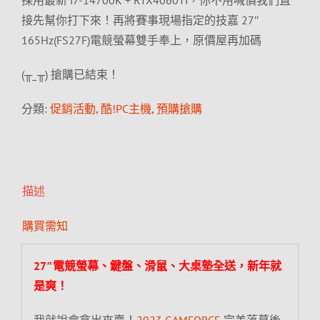
採用最新 i7-14700K + RTX4060Ti，你不用喊價我們直
接先幫你打下來！再將賽事現場指定的技嘉 27″
165Hz(FS27F)電競螢幕雙手奉上，原價屋再加碼
(╥_╥) 搶購已結束！
分類:
促銷活動
,
酷!PC主機
,
預購搶購
描述
購買需知
27″電競螢幕、鍵盤、滑鼠、大桌墊全送，新年就
是爽！
我就說會拿出來賣！
2023 GAMFORCE
完美落幕後