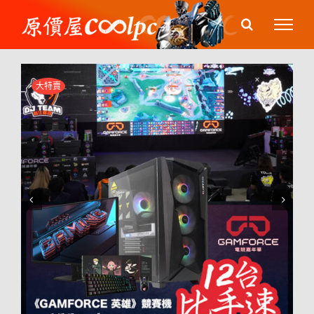
Skip
to
content
大特賣

