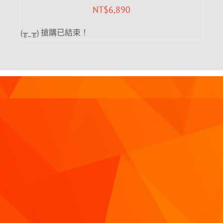
NT$
6,890
(╥_╥) 搶購已結束！