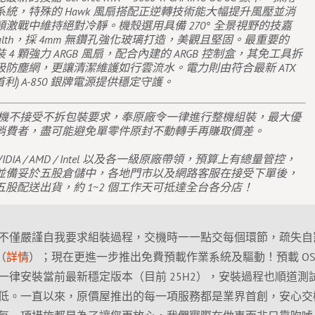
統，特殊的 Hawk 風扇搭配正逆轉技術能大幅提升風壓並消
激戰中維持絕對冷靜。機殼選用具備 270° 全景視野的技嘉
ic Stealth，採 4mm 無鑽孔強化玻璃打造，美觀且堅固。最重要的
4 顆強力 ARGB 風扇，配合內建的 ARGB 控制盒，其免工具拆
防塵網，更讓清潔維護如行雲流水。電力則由符合最新 ATX
ing(首利) A-850 銀牌電源提供穩定守護。
主機不接受不拆包裝要求，奉原廠令一律進行整機組裝，最大優
消費者，盡可能避免單零件原封不動轉手再賺取價差。
IDIA / AMD / Intel 以及各一級原廠帶領，預算上有總量管控，
並備妥於五股倉儲中，各地門市以及網路客服在接受下單後，
股配送出貨，約 1~2 個工作天可抵達全台各分店！
不僅嚴謹自我要求組裝過程，交機時一一點交每個環節，疏失自
（
詳情
）；現在更進一步推出免費預載作業系統及驅動！預載 OS
一律安裝當前最新穩定版本（目前 25H2），安裝過程也順道測
低。一直以來，原價屋推出的每一項服務都是業界首創，安心交