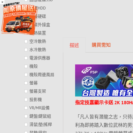
×
硬碟HDD
外接硬碟
硬碟外接盒
散熱裝置
空冷散熱
購買需知
描述
水冷散熱
電源供應器
機殼
機殼周邊風扇
螢幕
螢幕支架
投影機
指定技嘉顯示卡送 2K 180H
VR/MR設備
鍵盤|鍵鼠組
「凡人皆有潛龍之志，只待風雲
滑鼠|墊|搖桿
利為即將踏入數位武林的男女老
鼠墊|背包