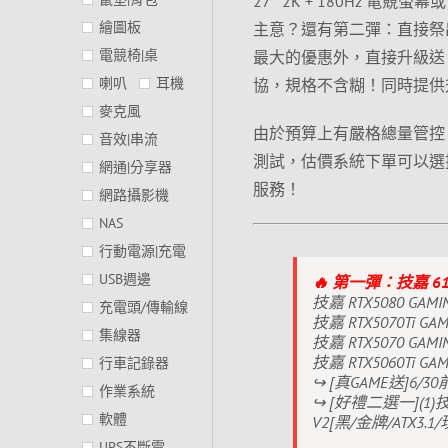
27″ 2K + 180Hz 電
繪圖板
主意？還有第二彈：直接祭
電競椅|桌
最大的優惠外，直接升級送
喇叭
耳機
協，規格不含糊！同時提供升
麥克風
由於預算上有嚴格總量管控
音效|串流
測試，估價系統下單可以選
網通|分享器
服務！
網路攝影機
NAS
行動電源|充電
USB週邊
🔥 第一彈：技嘉 
技嘉 RTX5080 GAMI
充電頭/傳輸線
技嘉 RTX5070Ti GA
集線器
技嘉 RTX5070 GAMI
技嘉 RTX5060Ti GA
行車記錄器
↪ [真GAME送]6
作業系統
↪ [好禮二選一](1)技嘉G
軟體
V2[黑/金牌/ATX3.1/
UPS不斷電