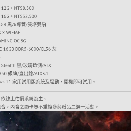
12G + NT$8,500
16G + NT$32,500
ARGB 黑/6導管/雙塔雙扇
X WIFI6E
MING OC 8G
6GB DDR5-6000/CL36 灰
4
 Stealth 黑/玻璃透側/ATX
850 銀牌/直出線/ATX3.1
ows 11 家用試用版系統及驅動，開機即可試用。
，依線上估價系統為主。
組合，內含之顯卡恕不重複參與贈品二選一活動。