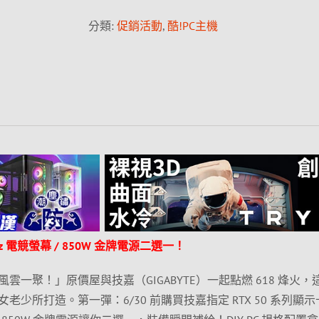
分類:
促銷活動
,
酷!PC主機
z 電競螢幕 / 850W 金牌電源二選一！
一聚！」原價屋與技嘉（GIGABYTE）一起點燃 618 烽火，
少所打造。第一彈：6/30 前購買技嘉指定 RTX 50 系列顯示