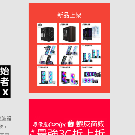
新品上架
這波福
卡，