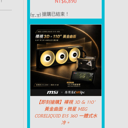
！
NT$
6,890
(╥_╥) 搶購已結束！
【即刻搶購】裸視 3D & 110°
黃金曲面，微星 MEG
CORELIQUID E15 360 一體式水
冷。