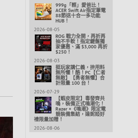
999g「輕」愛爸比！
ACER Swift Air指定筆電
88節送十合一多功能
HUB！
2026-08-05
ROG 戰力全開，再折再
抽不手軟！指定鍵盤獨
家優惠、滿 $3,000 再折
$250！
2026-08-03
挺玩家講仁義，拚用料
無所懼！酷！PC【仁者
無敵】【勇者無懼】合
計限量 100 台！
2026-07-29
【蝦皮限定】毒發齊共
鳴，裝備正式鳴潮化！
Razer ×《鳴潮》限定電
競裝備集結，達妮婭好
禮限量加贈！
2026-08-06