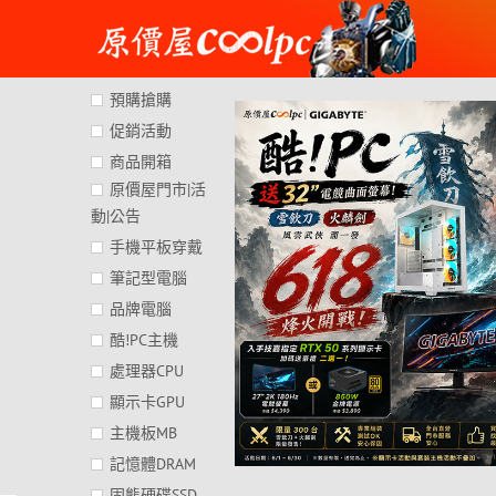
Skip
to
content
預購搶購
促銷活動
商品開箱
原價屋門市|活
動|公告
手機平板穿戴
筆記型電腦
品牌電腦
酷!PC主機
處理器CPU
顯示卡GPU
主機板MB
記憶體DRAM
固態硬碟SSD