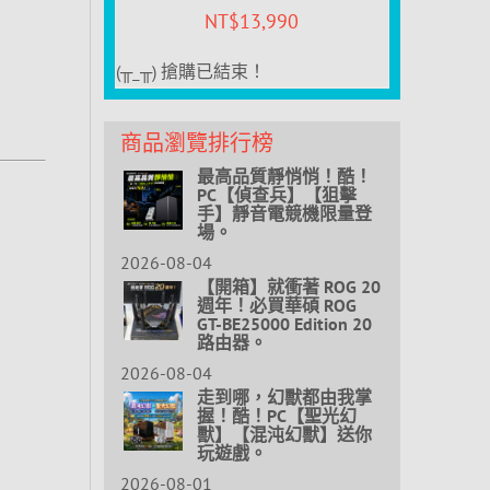
NT$
13,990
(╥_╥) 搶購已結束！
商品瀏覽排行榜
最高品質靜悄悄！酷！
PC【偵查兵】【狙擊
手】靜音電競機限量登
場。
2026-08-04
【開箱】就衝著 ROG 20
週年！必買華碩 ROG
GT-BE25000 Edition 20
路由器。
2026-08-04
走到哪，幻獸都由我掌
握！酷！PC【聖光幻
獸】【混沌幻獸】送你
玩遊戲。
2026-08-01