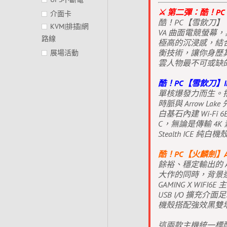
⚔️ 第二彈：酷！P
介面卡
酷！PC【雪飲刀】【火
KVM|排插|網
VA 曲面電競螢幕，
路線
極高的沉浸感，結合 18
衡技術，讓你身歷
展場活動
雲人物最不可或缺
酷！PC【雪飲刀】I
單核爆發力而生。搭載最新 I
時脈與 Arrow Lak
白基石內建 Wi-Fi 6E
C，無論是傳輸 4K 
Stealth ICE
酷！PC【火麟劍】
餘裕、穩定輸出的 AMD
大作的同時，背景進
GAMING X WIF
USB I/O 擴充介面
機殼搭配強效黑雙
這兩款主機統一標配最新的技