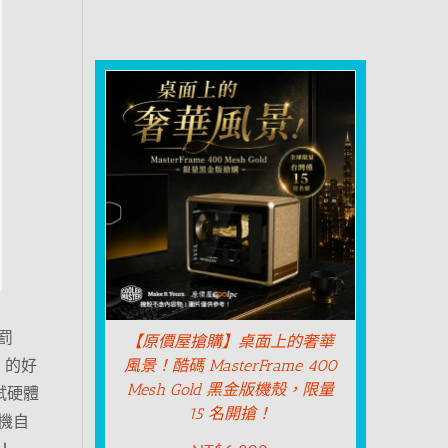
罰
【原價屋搶購】桌面上的奢華
 的好
風景！酷碼 MasterFrame 400
Mesh Gold 黑金版機殼，限量
試硬體
15 名開搶！
機自