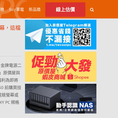
線上估價
主機
Buy筆電
新品牆
螢幕，這檔
0W 金牌電源二
」原價屋與
波福利為即將
0 前購買技
z 電競螢幕或
 PC 規格