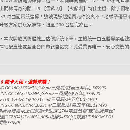
競螢幕或 850W 金牌電源讓你二選一，裝備瞬間補給！DIY PC 規格配置
出武林傳奇的酷！PC【雪飲刀】【火麟劍】特仕主機，除了價格
 32 吋曲面電競螢幕！這波現賺超過萬元你說爽不？老樣子優惠
級方案供玩家選擇，限量 300 台售完為止。
，本次開放原價屋線上估價系統下單，主機統一由五股專業產線
擇宅配直達或至全台門市親自點交，感受業界唯一、安心交機的
618 顯卡大促，強勢來襲！
NG OC 16G(2730MHz/34cm/三風扇/註冊五年保), $49990
MING OC 16G(2588MHz/34cm/三風扇/註五年), $36990
NG OC 12G(2625MHz/33cm/三風扇/註五年), $25990
MING OC 8G(2647MHz/28cm/三風扇/註冊五年保), $17490
/30前購買技嘉以上四款顯卡就送”27吋電競螢幕”或”金牌電源”
S27QA[2K/180Hz/IPS/現賺$4390](2)技嘉UD850GM PG5
現賺$3890]