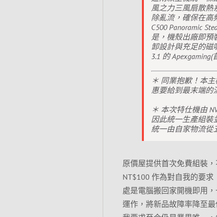
風之力三風扇散熱系
除亂流，確保在高頻
C500 Panoram
是，機殼出廠即預裝 
卸設計與充足的磁吸
3.1 的 Apexgam
＊ 同業抱歉！本
惠要給到最末端的
＊ 本次特仕機由 NV
因此統一生產組裝
統一由自家物流從五
原價屋提供首次免費組裝，
NT$100 作為對自我的要求
處是電腦搬回家開機即用，
運作，將新品故障率降至最