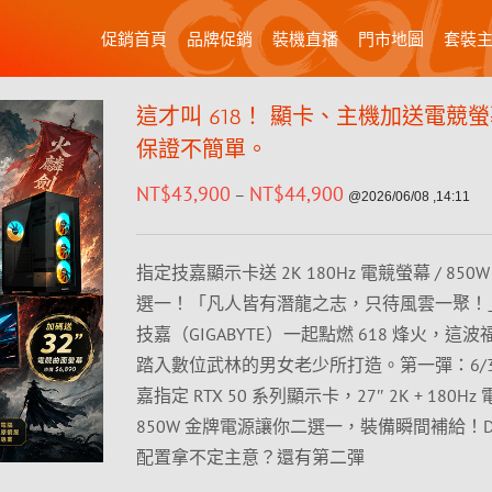
促銷首頁
品牌促銷
裝機直播
門市地圖
套裝
這才叫 618！ 顯卡、主機加送電競
保證不簡單。
NT$
43,900
NT$
44,900
–
@2026/06/08 ,14:11
指定技嘉顯示卡送 2K 180Hz 電競螢幕 / 85
選一！「凡人皆有潛龍之志，只待風雲一聚！
技嘉（GIGABYTE）一起點燃 618 烽火，這
踏入數位武林的男女老少所打造。第一彈：6/3
嘉指定 RTX 50 系列顯示卡，27″ 2K + 180H
850W 金牌電源讓你二選一，裝備瞬間補給！DIY
配置拿不定主意？還有第二彈