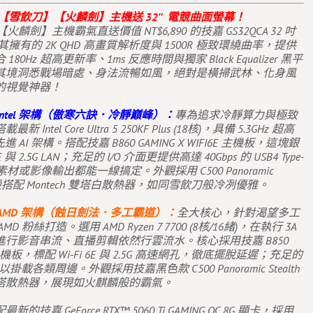
C【雪飲刀】【火麟劍】主機送 32″ 電競曲面螢幕！
麟劍】主機霸氣直送價值 NT$6,890 的技嘉 GS32QCA 32 吋
其擁有的 2K QHD 高畫質解析度與 1500R 極致環繞曲率，提供
0Hz 超高更新率、1ms 反應時間與獨家 Black Equalizer 黑平
其境洞悉戰場暗處、身法流暢如風，絕對是橫掃武林、化身風
的視覺神器！
ntel 架構（傲寒六訣．冷靜巔峰）：
專為追求冷靜算力與極致
ntel Core Ultra 5 250KF Plus (18核)，具備 5.3GHz 超高
e 先進 AI 架構。搭配技嘉 B860 GAMING X WIFI6E 主機板，這塊銀
 與 2.5G LAN；充足的 I/O 介面更提供高達 40Gbps 的 USB4 Type-
素材或影像輸出都能一線搞定。外觀採用 C500 Panoramic
 純白機殼搭配 Montech 雙塔白散熱器，如同雪飲刀般冷冽優雅。
AMD 架構（蝕日劍法．多工霸道）：
全大核心，針對渴望多工
 粉絲打造。選用 AMD Ryzen 7 7700 (8核/16緒)，在執行 3A
行影音串流、直播剪輯依然行雲流水。核心採用技嘉 B850
I6E 主機板，標配 Wi-Fi 6E 與 2.5G 高速網孔，徹底擺脫延遲；充足的
足以掛載各類周邊。外觀採用技嘉黑色款 C500 Panoramic Stealth
塔散熱器，展現如火麒麟般的霸氣。
嘉 GeForce RTX™ 5060 Ti GAMING OC 8G 顯卡，採用