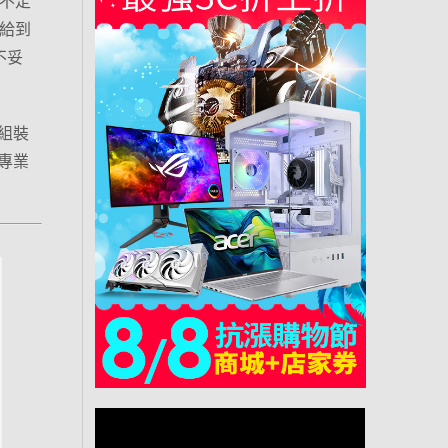
拿不定
給到
不妥
組裝
專業