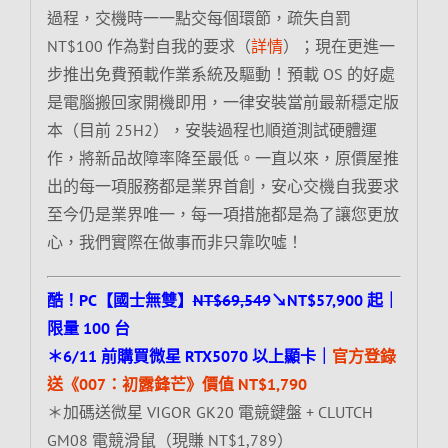
過程，交機時一一點交每個環節，疏失自罰
NT$100 作為對自我的要求（
詳情
）；現在更進一
步推出免費預載作業系統及驅動！預載 OS 的好處
是電腦搬回家開機即用，一律安裝當前最新穩定版
本（目前 25H2），安裝過程也順道測試硬體運
作，將新品故障率降至最低。一直以來，原價屋推
出的每一項服務都是業界首創，安心交機自我要求
至今仍是業界唯一，每一項措施都是為了讓您更放
心，我們實際在做事而非只靠吹噓！
酷！PC【國士無雙】
NT$69,549
↘NT$57,900 起｜
限量 100 台
＊6/11 前購買微星 RTX5070 以上顯卡｜
官方登錄
送《007：初露鋒芒》價值 NT$1,790
＊加碼送微星 VIGOR GK20 電競鍵盤 + CLUTCH
GM08 電競滑鼠（現賺 NT$1,789）