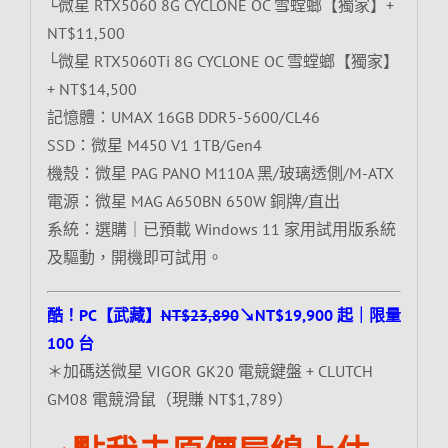
└微星 RTX5060 8G CYCLONE OC 雪螳螂【獨家】+
NT$11,500
└微星 RTX5060Ti 8G CYCLONE OC 雪螳螂【獨家】
+ NT$14,500
記憶體：UMAX 16GB DDR5-5600/CL46
SSD：微星 M450 V1 1TB/Gen4
機殼：微星 PAG PANO M110A 黑/玻璃透側/M-ATX
電源：微星 MAG A650BN 650W 銅牌/直出
系統：選購｜已預載 Windows 11 家用試用版系統
及驅動，開機即可試用。
酷！PC【武藏】
NT$23,890
↘NT$19,900 起｜限量
100 台
＊加碼送微星 VIGOR GK20 電競鍵盤 + CLUTCH
GM08 電競滑鼠（現賺 NT$1,789）