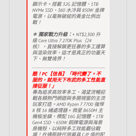
顯示卡。搭載 32G 記憶體、1TB
NVMe SSD、360 水冷與 850W 金牌
電源，以毫無破綻的黃金比例出
戰！
＊ 獨家戰力升級：
+ NT$2,300 升
級 Core Ultra 7 270K Plus（24
核），直接解鎖更狂暴的多工運算
與渲染效率，這才是真正的功蓋天
下、無雙境界！
酷！PC【信長】「時代變了。不
服的，就用天下布武的多工性能直
接征服！」
專為追求高效率多工、渴望流暢迎
戰各類熱門網遊與多開視窗的主流
玩家打造。AMD Ryzen 7 7700 強悍
8 核 16 緒處理器 + 微星 B650M 主
機板坐鎮，標配 16G 記憶體、1TB
Gen4 SSD、650W 銅牌電源與海景
房機殼，以純粹多工效能霸佔戰
場！在通膨時代用最具 C/P 值的配