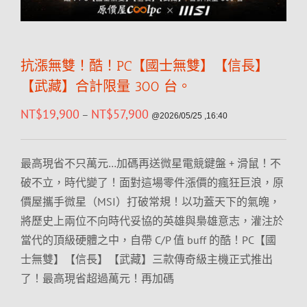
抗漲無雙！酷！PC【國士無雙】【信長】
【武藏】合計限量 300 台。
NT$
19,900
NT$
57,900
–
@2026/05/25 ,16:40
最高現省不只萬元…加碼再送微星電競鍵盤 + 滑鼠！不
破不立，時代變了！面對這場零件漲價的瘋狂巨浪，原
價屋攜手微星（MSI）打破常規！以功蓋天下的氣魄，
將歷史上兩位不向時代妥協的英雄與梟雄意志，灌注於
當代的頂級硬體之中，自帶 C/P 值 buff 的酷！PC【國
士無雙】【信長】【武藏】三款傳奇級主機正式推出
了！最高現省超過萬元！再加碼