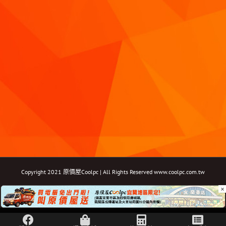
Copyright 2021 原價屋Coolpc | All Rights Reserved
www.coolpc.com.tw
×
Facebook
Instagram
YouTube
Twitter
Email: