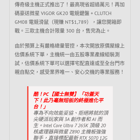
傳奇級主機正式推出了！最高現省超過萬元！再加
碼豪送微星 VIGOR GK20 電競鍵盤 + CLUTCH
GM08 電競滑鼠（現賺 NT$1,789），讓您開箱即
戰。三款主機合計限量 300 台，售完為止。
由於預算上有嚴格總量管控，本次開放原價屋線上
估價系統下單，主機統一由五股專業產線組裝測
試，估價系統下單可以選擇宅配直達或至全台門市
親自點交，感受業界唯一、安心交機的專業服務！
酷！PC【國士無雙】「功蓋天
下！此乃毫無短板的終極進化平
台！」
專為不向效能妥協、拒絕將就的頂
尖硬派玩家與 3A 創作者和 AI 而
生。Intel Core Ultra 7 265K 頂級 20
核處理器與微星 Z890 主機板強強
聯手，直接標配最新 RTX 5070 12G