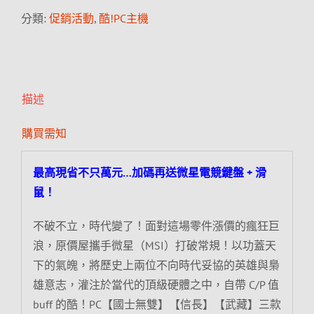
分類:
促銷活動
,
酷!PC主機
描述
購買需知
最高現省不只萬元…加碼再送微星電競鍵盤 + 滑
鼠！
不破不立，時代變了！面對這場零件漲價的瘋狂巨
浪，原價屋攜手微星（MSI）打破常規！以功蓋天
下的氣魄，將歷史上兩位不向時代妥協的英雄與梟
雄意志，灌注於當代的頂級硬體之中，自帶 C/P 值
buff 的酷！PC【國士無雙】【信長】【武藏】三款