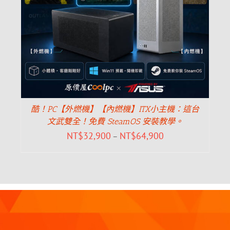
酷！PC【外燃機】【內燃機】ITX小主機：這台
文武雙全！免費 SteamOS 安裝教學。
NT$
32,900
NT$
64,900
–