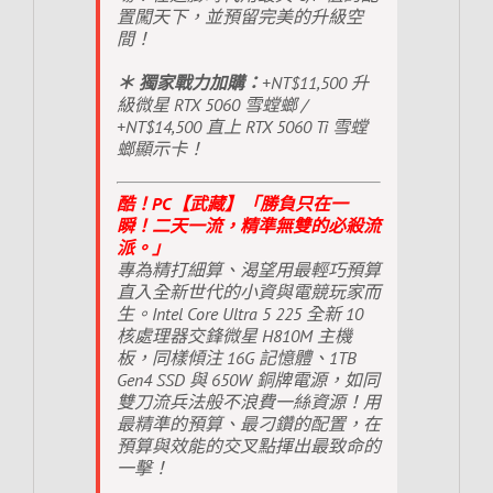
置闖天下，並預留完美的升級空
間！
＊ 獨家戰力加購：
+NT$11,500 升
級微星 RTX 5060 雪螳螂 /
+NT$14,500 直上 RTX 5060 Ti 雪螳
螂顯示卡！
酷！PC【武藏】「勝負只在一
瞬！二天一流，精準無雙的必殺流
派。」
專為精打細算、渴望用最輕巧預算
直入全新世代的小資與電競玩家而
生。Intel Core Ultra 5 225 全新 10
核處理器交鋒微星 H810M 主機
板，同樣傾注 16G 記憶體、1TB
Gen4 SSD 與 650W 銅牌電源，如同
雙刀流兵法般不浪費一絲資源！用
最精準的預算、最刁鑽的配置，在
預算與效能的交叉點揮出最致命的
一擊！