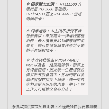
＊ 獨家戰力加購：
+NT$11,500 升
級微星 RTX 5060 雪螳螂 /
+NT$14,500 直上 RTX 5060 Ti 雪螳
螂顯示卡！
＊ 同業抱歉！本主機不接受不拆
包裝要求，奉原廠令一律進行整機
組裝，最大優惠要給到最末端的消
費者，盡可能避免單零件原封不動
轉手再賺取價差。
＊ 本次特仕機由 NVIDIA / AMD /
Intel 以及各一級原廠帶領，預算上
有總量管控，因此統一生產組裝並
備妥於五股倉儲中，各地門市以及
網路客服在接受下單後，統一由自
家物流從五股配送出貨，約 1~2 個
工作天可抵達全台各分店！
原價屋提供首次免費組裝，不僅嚴謹自我要求組裝