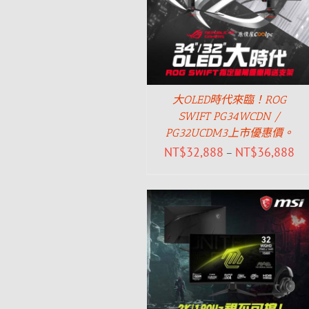
大OLED時代來臨！ROG
SWIFT PG34WCDN /
PG32UCDM3上市優惠價。
NT$
32,888
NT$
36,888
–