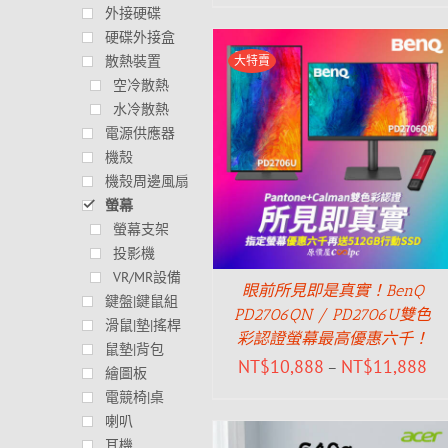
外接硬碟
硬碟外接盒
散熱裝置
大特賣
空冷散熱
水冷散熱
電源供應器
機殼
機殼周邊風扇
螢幕
螢幕支架
投影機
VR/MR設備
眼前所見即是真實！BenQ
鍵盤|鍵鼠組
PD2706QN / PD2706U雙色
滑鼠|墊|搖桿
彩認證螢幕最高優惠六千！
鼠墊|背包
NT$
10,888
NT$
11,888
–
繪圖板
電競椅|桌
喇叭
耳機