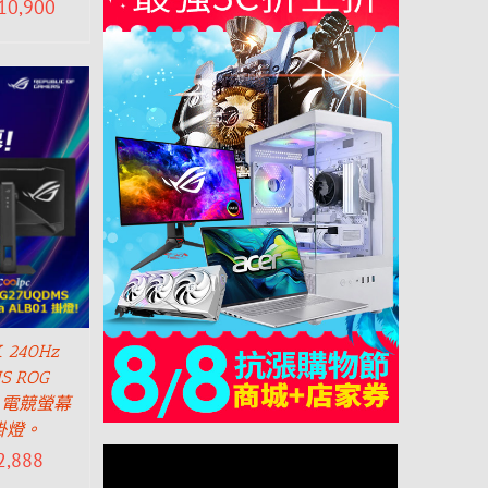
10,900
240Hz
S ROG
MS 電競螢幕
掛燈。
2,888