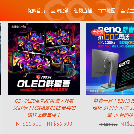
促銷首頁
品牌促銷
裝機直播
門市地圖
套裝
大特賣
QD-OLED全明星集結，好看
就賣一周！BENQ R
又好玩！MSI指定OLED螢幕加
現折 $1000 再送 $
碼送電競耳機！
量 15 台開
NT$
16,900
NT$
36,900
NT$
2
–
NT$
23,888