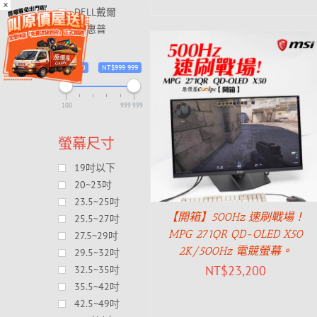
×
DELL戴爾
HP惠普
NT$100
NT$999 999
100
999 999
螢幕尺寸
19吋以下
20~23吋
23.5~25吋
【開箱】500Hz 速刷戰場！
25.5~27吋
MPG 271QR QD-OLED X50
27.5~29吋
2K/500Hz 電競螢幕。
29.5~32吋
NT$
23,200
32.5~35吋
35.5~42吋
42.5~49吋