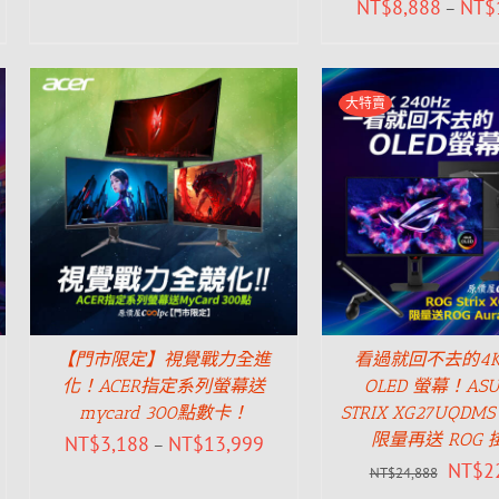
NT$
8,888
NT$
–
大特賣
【門市限定】視覺戰力全進
看過就回不去的4K 
化！ACER指定系列螢幕送
OLED 螢幕！ASU
mycard 300點數卡！
STRIX XG27UQD
限量再送 ROG 
NT$
3,188
NT$
13,999
–
NT$
2
NT$
24,888