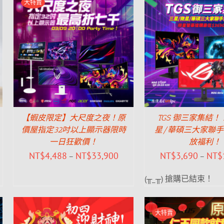
大特賣
【蝦皮限定】大尺度之夜！原
TGS 御三家集結！
價屋指定32吋以上顯示器限時
星/華碩三大家聯
一日狂歡價！
放福利！
NT$
4,488
NT$
33,900
NT$
3,690
NT$
–
–
(╥_╥) 搶購已結束！
大特賣