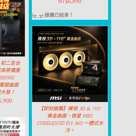
NT$
6,890
(╥_╥) 搶購已結束！
】初二全台
就來原價屋
SUNG
 吋電競曲面
賺大發！
5,900
【即刻搶購】裸視 3D & 110°
黃金曲面，微星 MEG
CORELIQUID E15 360 一體式水
冷。