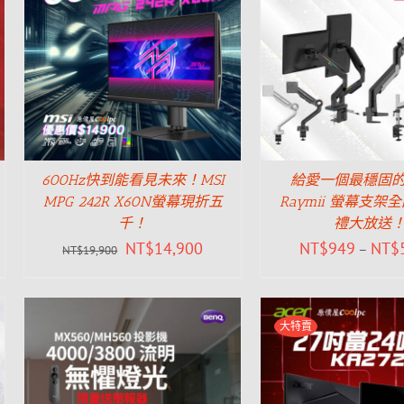
600Hz快到能看見未來！MSI
給愛一個最穩固
MPG 242R X60N螢幕現折五
Raymii 螢幕支架
千！
禮大放送
NT$
14,900
NT$
949
NT$
–
NT$
19,900
大特賣