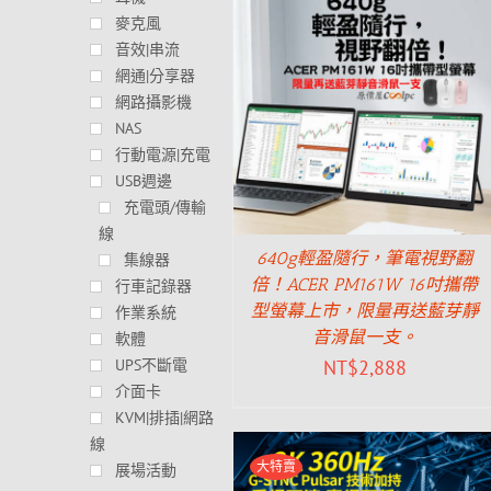
麥克風
音效|串流
網通|分享器
網路攝影機
NAS
行動電源|充電
USB週邊
充電頭/傳輸
線
640g輕盈隨行，筆電視野翻
集線器
倍！ACER PM161W 16吋攜帶
行車記錄器
型螢幕上市，限量再送藍芽靜
作業系統
音滑鼠一支。
軟體
NT$
2,888
UPS不斷電
介面卡
KVM|排插|網路
線
大特賣
展場活動