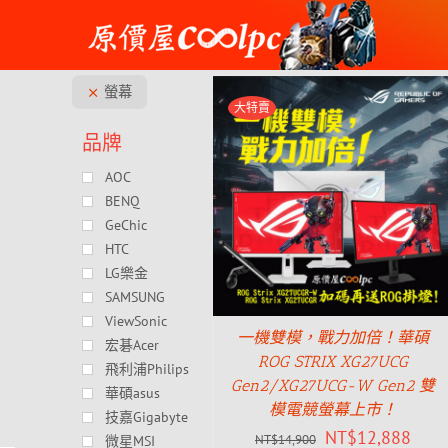
Skip
to
content
螢幕
大特賣
品牌
AOC
BENQ
GeChic
HTC
LG樂金
SAMSUNG
ViewSonic
一機雙模，戰力加倍！華碩
宏碁Acer
ROG STRIX XG27UCG
飛利浦Philips
Gen2/XG27UCG-W Gen2 雙
華碩asus
模電競螢幕上市！
技嘉Gigabyte
NT$
12,888
NT$
14,900
微星MSI