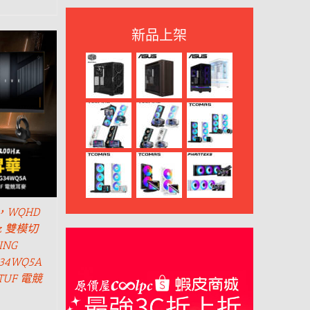
新品上架
WQHD
Hz 雙模切
ING
G34WQ5A
UF 電競