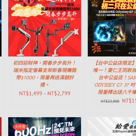
初四迎財神，開春步步高升！
【台中公益店限定
瑞米指定螢幕支架新春現賺酷
唯一！要仁王同款
幣$1000，限量再送滿額好
台中公益店！SAM
禮。
ODYSSEY G7 37
限量釋出送八千
NT$
1,499
NT$
2,799
–
NT$
1
NT$
23,900
大特賣