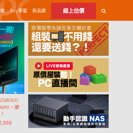
線上估價
主機
Buy筆電
新品牆
D280UG
3490，限
搶！
2,888