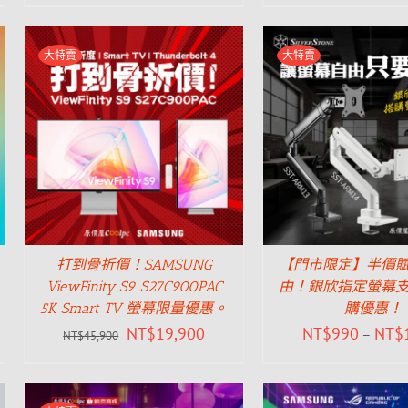
大特賣
大特賣
打到骨折價！SAMSUNG
【門市限定】半價
ViewFinity S9 S27C900PAC
由！銀欣指定螢幕
5K Smart TV 螢幕限量優惠。
購優惠！
NT$
19,900
NT$
990
NT$
–
NT$
45,900