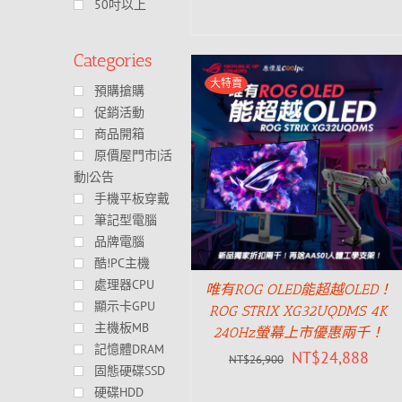
50吋以上
Categories
大特賣
預購搶購
促銷活動
商品開箱
原價屋門市|活
動|公告
手機平板穿戴
筆記型電腦
品牌電腦
酷!PC主機
處理器CPU
唯有ROG OLED能超越OLED！
顯示卡GPU
ROG STRIX XG32UQDMS 4K
主機板MB
240Hz螢幕上市優惠兩千！
記憶體DRAM
NT$
24,888
NT$
26,900
固態硬碟SSD
硬碟HDD