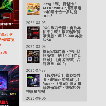
999g「輕」愛爸比！
ACER Swift Air指定筆電
88節送十合一多功能
HUB！
2026-08-05
ROG 戰力全開，再折再
抽不手軟！指定鍵盤獨
當24吋
家優惠、滿 $3,000 再折
$250！
Ebi螢幕優
！
2026-08-03
挺玩家講仁義，拚用料
,288
無所懼！酷！PC【仁者
無敵】【勇者無懼】合
計限量 100 台！
2026-07-29
【蝦皮限定】毒發齊共
鳴，裝備正式鳴潮化！
Razer ×《鳴潮》限定電
競裝備集結，達妮婭好
禮限量加贈！
2026-08-06