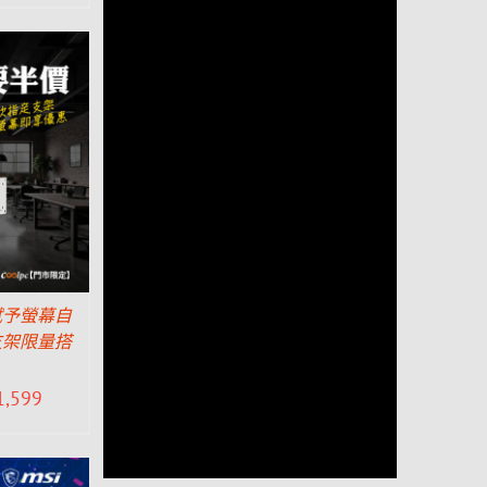
賦予螢幕自
支架限量搭
1,599