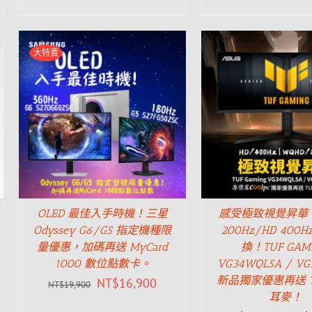
大特賣
OLED 最佳入手時機！三星
感受極致視覺昇華，
Odyssey G6/G5 指定機種限
200Hz/HD 400
量優惠，加碼再送 MyCard
換！TUF GAM
1000 數位點數卡。
VG34WQL5A / V
新品獨家優惠再送 T
NT$
16,900
NT$
19,900
耳麥！