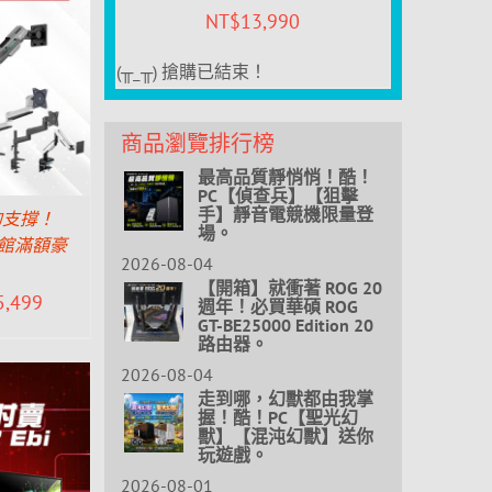
NT$
13,990
(╥_╥) 搶購已結束！
商品瀏覽排行榜
最高品質靜悄悄！酷！
PC【偵查兵】【狙擊
手】靜音電競機限量登
的支撐！
場。
全館滿額豪
2026-08-04
！
【開箱】就衝著 ROG 20
5,499
週年！必買華碩 ROG
GT-BE25000 Edition 20
路由器。
2026-08-04
走到哪，幻獸都由我掌
握！酷！PC【聖光幻
獸】【混沌幻獸】送你
玩遊戲。
2026-08-01