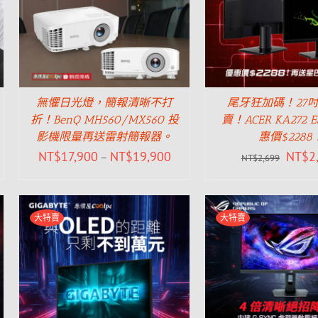
無懼日光燈，簡報清晰不打
尾牙狂加碼！27吋
折！BenQ MH560/MX560 投
賣！ACER KA272 
影機限量再送雷射簡報器。
惠價$2288
NT$
17,900
NT$
19,900
NT$
2
–
NT$
2,699
大特賣
大特賣