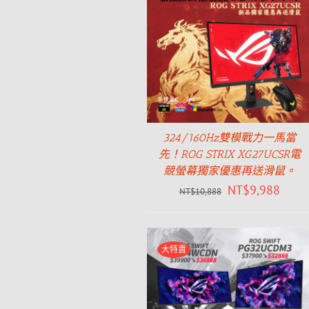
324/160Hz雙模戰力一馬當
先！ROG STRIX XG27UCSR電
競螢幕獨家優惠再送滑鼠。
NT$
9,988
NT$
10,888
大特賣