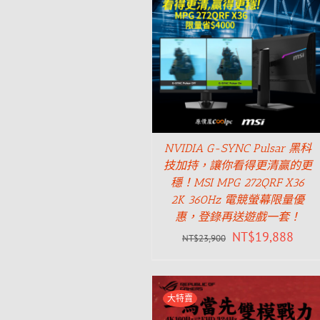
NVIDIA G-SYNC Pulsar 黑科
技加持，讓你看得更清贏的更
穩！MSI MPG 272QRF X36
2K 360Hz 電競螢幕限量優
惠，登錄再送遊戲一套！
NT$
19,888
NT$
23,900
大特賣