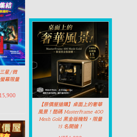
 三星/微
手螢幕限量
15,900
【原價屋搶購】桌面上的奢華
風景！酷碼 MasterFrame 400
Mesh Gold 黑金版機殼，限量
15 名開搶！