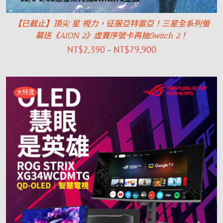
【已截止】頂尖”星”視力，征服亞特雷亞！三星全系列螢
幕送《AION 2》虛寶序號卡再抽Switch 2！
NT$
2,390
NT$
79,900
–
大特賣