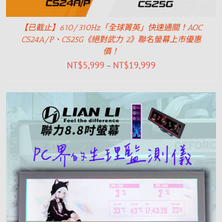
【已截止】610/310Hz「全球菁英」快速通關！AOC
CS24A/P、CS25G《絕對武力 2》聯名螢幕上市優惠
價！
NT$
5,999
NT$
19,999
–