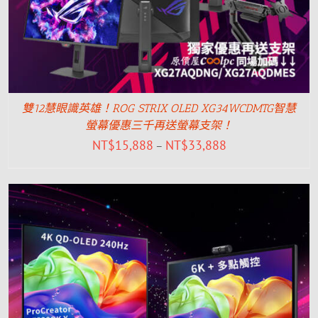
雙12慧眼識英雄！ROG STRIX OLED XG34WCDMTG智慧
螢幕優惠三千再送螢幕支架！
NT$
15,888
NT$
33,888
–