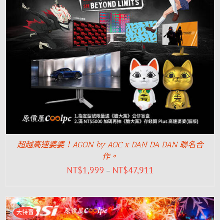
超越高速婆婆！AGON by AOC x DAN DA DAN 聯名合
作。
NT$
1,999
NT$
47,911
–
大特賣