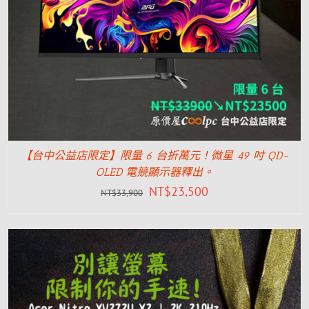
【台中公益店限定】限量 6 台折萬元！微星 49 吋 QD-
OLED 電競顯示器釋出。
NT$
23,500
NT$
33,900