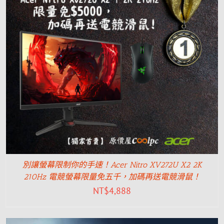
別讓螢幕限制你的手速！Acer Nitro XV272U X2 2K
210Hz 電競螢幕限量免五千，加碼再送電競滑鼠！
NT$
4,888