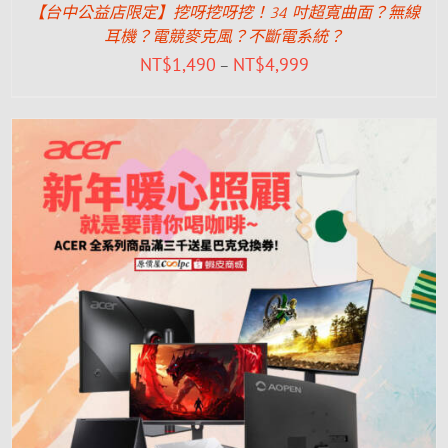
【台中公益店限定】挖呀挖呀挖！34 吋超寬曲面？無線
耳機？電競麥克風？不斷電系統？
NT$
1,490
NT$
4,999
–