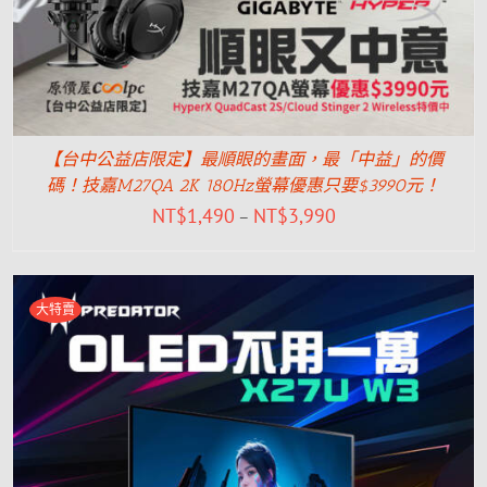
【台中公益店限定】最順眼的畫面，最「中益」的價
碼！技嘉M27QA 2K 180Hz螢幕優惠只要$3990元！
NT$
1,490
NT$
3,990
–
大特賣