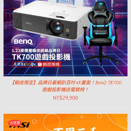
【蝦皮限定】品牌日最蝦趴百吋4K畫面！BenQ TK700
遊戲投影機送電競椅！
NT$
29,900
大特賣