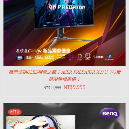
萬元登頂OLED視覺之巔！ACER PREDATOR X27U W3螢
幕限量優惠價！
NT$
9,999
NT$
11,999
大特賣