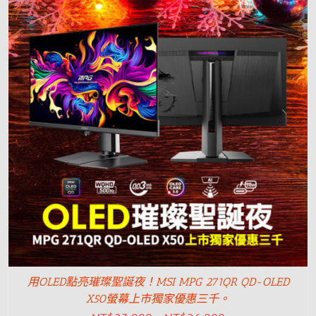
用OLED點亮璀璨聖誕夜！MSI MPG 271QR QD-OLED
X50螢幕上市獨家優惠三千。