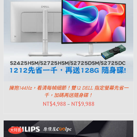
擁抱144Hz，看清每幀細節！雙12 DELL 指定螢幕先省一
千，加碼再送隨身碟！
NT$
4,988
NT$
9,988
–
大特賣