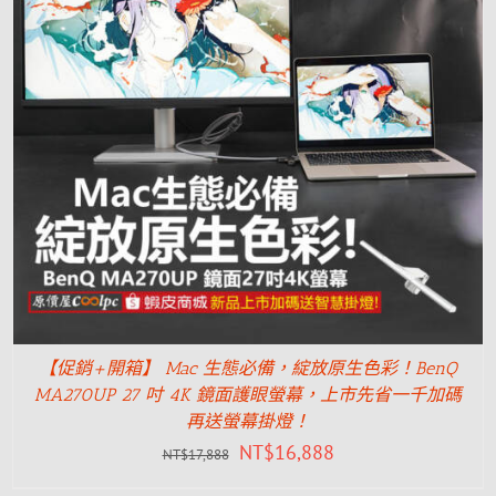
【促銷+開箱】 Mac 生態必備，綻放原生色彩！BenQ
MA270UP 27 吋 4K 鏡面護眼螢幕，上市先省一千加碼
再送螢幕掛燈！
NT$
16,888
NT$
17,888