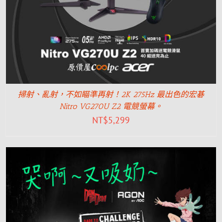
掃射、亂射，不如瞄準再射！2K 275Hz 最出色的宏碁
Nitro VG270U Z2 電競螢幕。
NT$
5,299