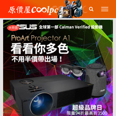
Skip
to
content
大特賣