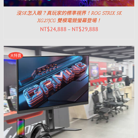
沒5K怎入眼？真玩家的標準視界！ROG STRIX 5K
XG27JCG 雙模電競螢幕登場！
NT$
24,888
NT$
29,888
–
大特賣