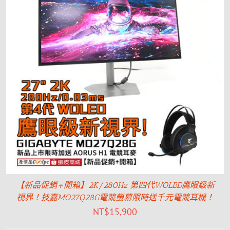
【新品促銷+開箱】2K/280Hz 第四代WOLED鷹眼級新
視界！技嘉MO27Q28G電競螢幕限時送千元電競耳機！
NT$
15,900