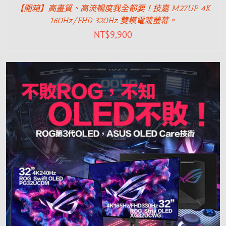
【開箱】高畫質、高流暢度我全都要！技嘉 M27UP 4K
160Hz/FHD 320Hz 雙模電競螢幕。
NT$
9,900