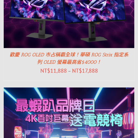
歡慶 ROG OLED 市占稱霸全球！華碩 ROG Strix 指定系
列 OLED 螢幕最高省$4000！
NT$
11,888
NT$
17,888
–