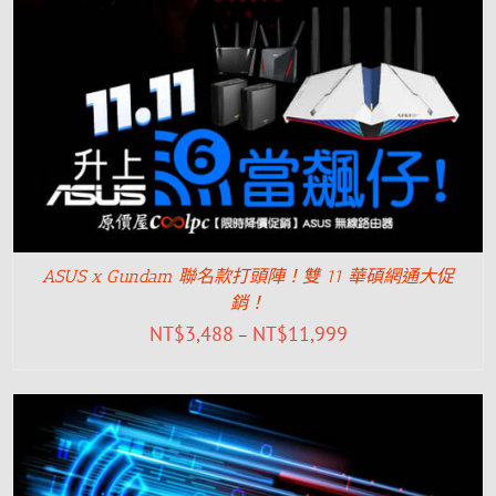
ASUS x Gundam 聯名款打頭陣！雙 11 華碩網通大促
銷！
NT$
3,488
NT$
11,999
–