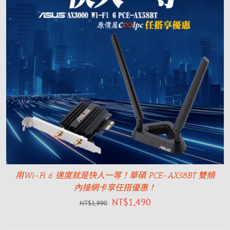
用Wi-Fi 6 速度就是快人一等！華碩 PCE-AX58BT 雙頻
內接網卡享任搭優惠！
NT$
1,490
NT$
1,990