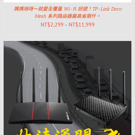
媽媽咪呀～就愛全覆蓋 Wi-Fi 訊號！TP-Link Deco
Mesh 系列路由器最高省兩仟。
NT$
2,299
NT$
11,999
–