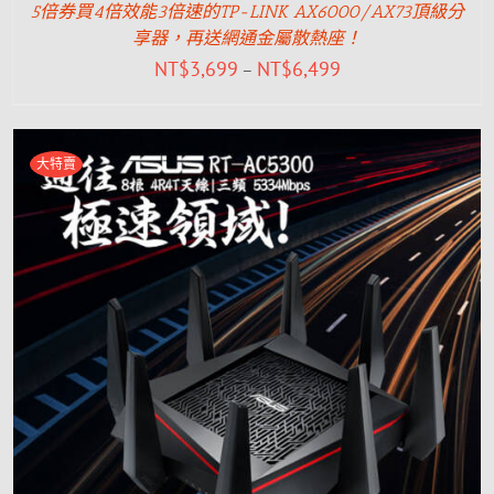
5倍券買4倍效能3倍速的TP-LINK AX6000/AX73頂級分
享器，再送網通金屬散熱座！
NT$
3,699
NT$
6,499
–
大特賣