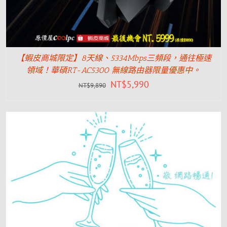
【蝦皮商城限定】8天線、5334Mbps三頻段，通往極速
領域！華碩RT-AC5300 無線路由器限量優惠中。
NT$
5,990
NT$
9,890