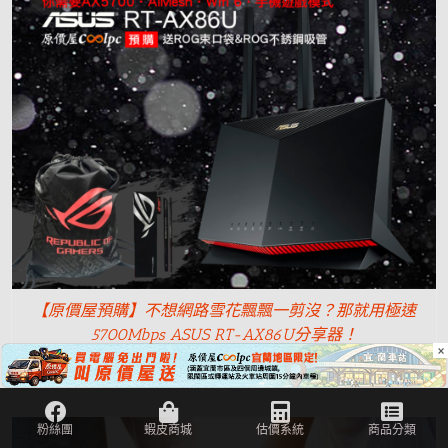
【原價屋預購】不想網路雪花飄飄一剪沒？那就用極速
5700Mbps ASUS RT-AX86U分享器！
×
NT$
6,990