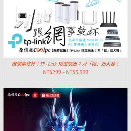
跟網事乾杯！TP-Link 指定網通 7 月「促」勁大發！
NT$
299
NT$
3,999
–