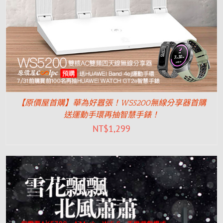
【原價屋首購】華為好囂張！WS5200無線分享器首購
送運動手環再抽智慧手錶！
NT$
1,299