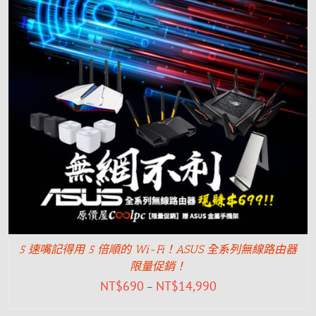
5 速嘴記得用 5 倍順的 Wi-Fi！ASUS 全系列無線路由器
限量促銷！
NT$
690
NT$
14,990
–