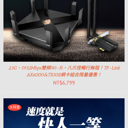
2.5G、5932Mbps雙頻Wi-Fi，八爪怪暢行無阻！TP-Link
AX6000&TX50E網卡組合限量優惠！
NT$
6,799
大特賣