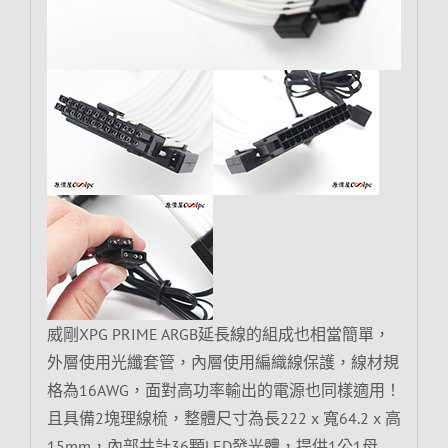
威剛XPG PRIME ARGB延長線的組成也相當簡單，
外層使用光纖套管，內層使用編織線保護，線材規
格為16AWG，面對高功率輸出的電源也同樣適用！
且具備2塊理線梳，整體尺寸為長222 x 寬64.2 x 高
15mm，內部共計36顆LED發光體，提供1公1母