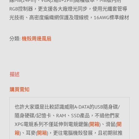
線MB(24Pin)、VGA(2組6+2Pin)兩種版本，MB版內附
RGB控制器，更支援各大廠燈光同步，使用光纖套管導
光技術、高密度編織網保護及理線梳，16AWG標準線材
分類:
機殼周邊風扇
描述
購買需知
也許大家還是比較認識威剛A-DATA的USB隨身碟/
隨身硬碟/記憶卡、RAM、SSD產品，不過他們家
XPG電競系列不僅延伸到電競鍵盤(
開箱
)、滑鼠(
開
箱
)、耳麥(
開箱
)，更往電腦機殼發展，且初期就推