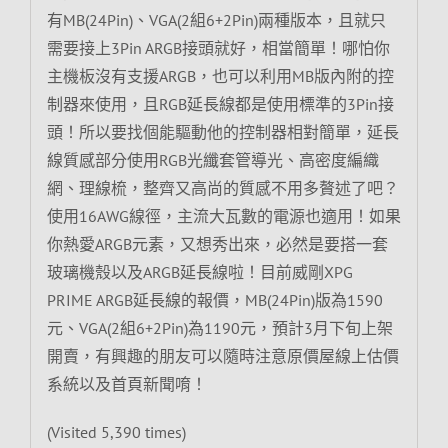
有MB(24Pin)、VGA(2組6+2Pin)兩種版本，且就只
需要接上3Pin ARGB接頭就好，相當簡單！哪怕你
主機板沒有支援ARGB，也可以利用MB版內附的控
制器來使用，且RGB延長線都是使用標準的3Pin接
頭！所以要找個能驅動他的控制器相對簡單，延長
線質感部分使用RGB光纖套管導光、高密度編織
網、理線梳，整齊又高尚的質感不用多贅述了吧？
使用16AWG線徑，主流大瓦數的電源也適用！如果
你熱愛ARGB元素，又想秀出來，必然是要搭一套
玻璃機殼以及ARGB延長線啦！目前威剛XPG
PRIME ARGB延長線的報價，MB(24Pin)版為1590
元、VGA(2組6+2Pin)為1190元，預計3月下旬上架
開賣，有興趣的朋友可以隨時注意原價屋線上估價
系統以及首頁新聞唷！
(Visited 5,390 times)