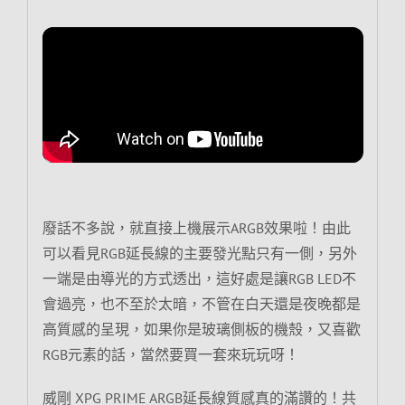
廢話不多說，就直接上機展示ARGB效果啦！由此
可以看見RGB延長線的主要發光點只有一側，另外
一端是由導光的方式透出，這好處是讓RGB LED不
會過亮，也不至於太暗，不管在白天還是夜晚都是
高質感的呈現，如果你是玻璃側板的機殼，又喜歡
RGB元素的話，當然要買一套來玩玩呀！
威剛 XPG PRIME ARGB延長線質感真的滿讚的！共