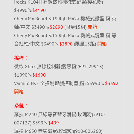
Irocks K104H 有線磁軸機械式鍵盤(櫻花粉)
$4990↘
$4190
Cherry Mx Board 3.1S Rgb Mx2a 機械式鍵盤 粉 茶
軸/中文 $3490↘
$2890
(限量15組)
開箱
Cherry Mx Board 3.1S Rgb Mx2a 機械式鍵盤 粉 靜
音紅軸/中文 $3490↘
$2890
(限量15組)
開箱
搖桿：
微軟 Xbox 無線控制器(愛戀粉)(EP2-29913)
$1990↘
$1690
Varmilo FK2 全按鍵遊戲控制器(粉) $3990↘
$3392
開箱
滑鼠：
羅技 M240 無線靜音藍牙滑鼠(玫瑰粉) (910-
007127) $599↘
$499
羅技 M650 無線滑鼠(玫瑰粉)(910-006260)