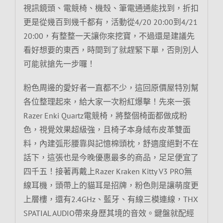
視訊鏡頭、電競椅、機殼、筆電通通能找到，折扣
更是從幾百到幾千都有，活動從4/20 20:00到4/21
20:00，有整整一天讓你來挖寶，不過還是建議先
看好想要的東西，時間到了就趕緊下單，否則別人
可能就搶先一步囉！
粉色周邊的愛好者一直都不少，這回原價屋特別幫
各位整理起來，給大家一次粉紅爆擊！先來一張
Razer Enki Quartz電競椅，將整個椅面都做成粉
色，視覺效果超級強，且椅子本身絨布皮革雙面
料，內建弧形腰靠與記憶棉頭枕，舒適度絕對不在
話下，這張也是今晚優惠最多的商品，足足便宜了
四千五！接著再戴上Razer Kraken Kitty V3 PRO無
線耳機，頭帶上的貓耳是招牌，粉色則是讓萌度更
上層樓，還有2.4GHz、藍牙、有線三模連線，THX
SPATIAL AUDIO帶來身歷其境的音效。鍵盤就配經