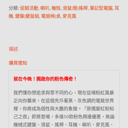
分類:
促銷活動
,
喇叭
,
機殼
,
滑鼠|墊|搖桿
,
筆記型電腦
,
耳
機
,
鍵盤|鍵鼠組
,
電競椅|桌
,
麥克風
描述
購買需知
就在今晚！開啟你的粉色傳奇！
我們懂你想追求與眾不同的心，現在這場粉紅風暴
正向你襲來，在這個充斥著黑、灰色調的電競世界
裡，你將成為個性與大膽的象徵。「原價屋紅粉知
己之夜」即將登場，多達50款粉色周邊優惠，無論
機械式鍵盤、滑鼠、搖桿、耳機、喇叭、麥克風、