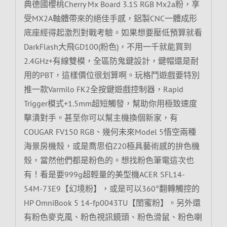
典德國櫻桃Cherry Mx Board 3.1S RGB Mx2a粉，享
受MX2A軸體帶來的絕佳手感，鋁製CNC一體成形
底座經得起激烈對戰考驗。如果想要壓低預算就看
DarkFlash大飛GD100(粉色)，不用一千就能買到
2.4GHz+有線雙模，全區防鬼鍵設計，鍵帽還是耐
用的PBT，這樣價位很划算啊。玩格鬥遊戲要特別
推一款Varmilo FK2全按鍵遊戲控制器，Rapid
Trigger模式+1.5mm超短觸發，幫助你用極致速度
擊潰對手。甚至你可以幫主機換個新家，有
COUGAR FV150 RGB、幾何未來Model 5悟空兩種
海景房機殼，或是喬思伯Z20極具藝術感的拚色機
殼，當然他們都是粉色的。想找粉色筆電這次也
有！看是要999g超輕量的美型機ACER SFL14-
54M-73E9【幻境粉】，或是可以360°翻轉觸控的
HP OmniBook 5 14-fp0043TU【閨蜜粉】。另外還
有粉色麥克風、粉色視訊鏡頭、粉色滑鼠、粉色喇