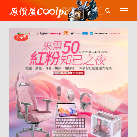
Skip
to
content
大特賣