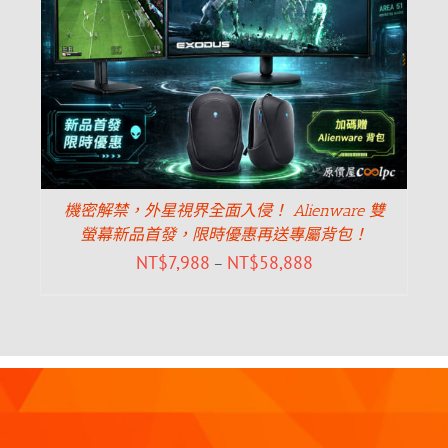
機密解禁，外星視界全面入侵！ Alienware 雙
螢幕新品首發，限時優惠再送專屬背包！
NT$
7,988
NT$
58,888
–