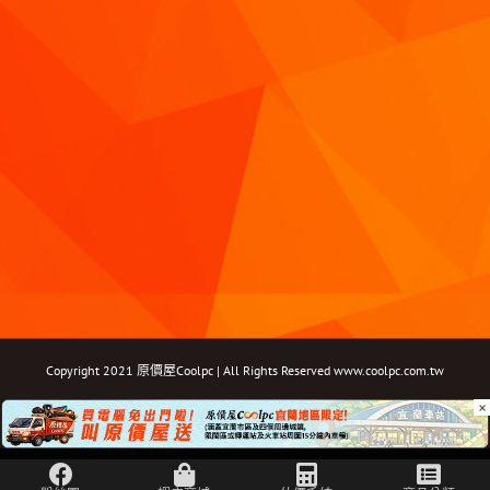
Copyright 2021 原價屋Coolpc | All Rights Reserved
www.coolpc.com.tw
×
Facebook
Instagram
YouTube
Twitter
Email: