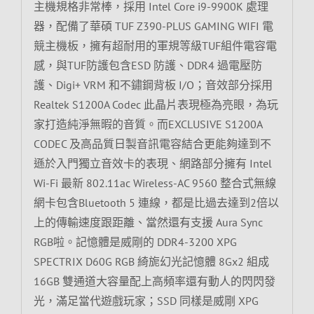
主機規格非常棒，採用 Intel Core i9-9900K 處理
器，配備了華碩 TUF Z390-PLUS GAMING WIFI 電
競主機板，擁有超耐用的軍規等級TUF組件電容電
感，與TUF防護包含ESD 防護、DDR4 過電壓防
護、Digi+ VRM 和不鏽鋼背板 I/O；音效部分採用
Realtek S1200A Codec 此晶片表現極為亮眼，為玩
家打造純淨無暇的音質。而EXCLUSIVE S1200A
CODEC 及高品質日製音訊電容結合更能夠達到不
遜於入門獨立音效卡的表現、網路部分擁有 Intel
Wi-Fi 最新 802.11ac Wireless-AC 9560 整合式無線
網卡包含Bluetooth 5 連線，都是比過去達到2倍以
上的傳輸速度跟距離、當然還有支援 Aura Sync
RGB啦。記憶體是威剛的 DDR4-3200 XPG
SPECTRIX D60G RGB 綺旎幻光記憶體 8Gx2 組成
16GB 雙通道大容量配上高頻率還有動人的閃閃發
光，滿足當代遊戲玩家；SSD 同樣是威剛 XPG