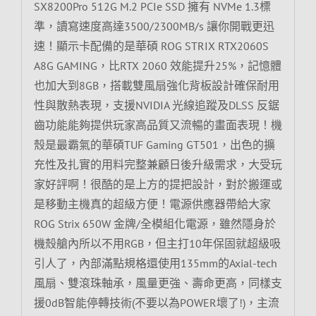
SX8200Pro 512G M.2 PCIe SSD 擁有 NVMe 1.3標
準，讀寫速度高達3500/2300MB/s 讓你開戰更迅
速！顯示卡配備的是華碩 ROG STRIX RTX2060S
A8G GAMING，比RTX 2060 效能提升25%，記憶體
也加大到8GB，搭載雙風扇強化背板設計確保耐用
性與散熱表現，支援NVIDIA 光線追蹤及DLSS 反鋸
齒功能能夠提供玩家高品質又流暢的畫面表現！機
殼是最霸氣的華碩TUF Gaming GT501，出色的擴
充性及扎實的用料完整兼顧日後升級需求，大受玩
家好評啊！很酷的是上方的提把設計，對於搬運或
是移動主機真的超級方便！電源供應器帶給大家
ROG Strix 650W 金牌/全模組化電源，雖然隱身於
機殼艙內所以不用RGB，但主打10年保固就超級吸
引人了，內部滿點規格還使用135mm的Axial-tech
風扇、雙滾珠軸承，風量更強、壽命更高，同樣支
援0dB智能停轉技術(不要以為POWER壞了!)，主流