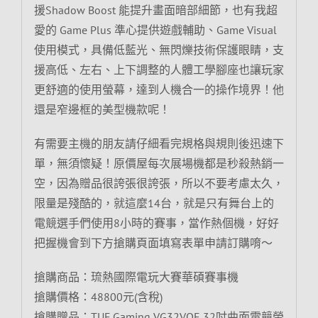
援Shadow Boost 能提升畫面暗部細節，也有我超
愛的 Game Plus 準心提供遊戲輔助、Game Visual
使用模式，具備低藍光、無閃爍技術保護眼睛，支
援高低、左右、上下調整的人體工學腳座也讓玩家
更舒適的使用螢幕，達到人機合一的操作境界！他
還是窄邊框的美型機款呢！
有需要主機的朋友請仔細看完規格與規則後迅速下
單，無須懷疑！原價屋每次展場機都是秒殺熱銷一
空，因為贈品很誇張很誇張，所以不要考慮太久，
限量是殘酷的，就這麼14台，就是只有舞台上的
電競選手們使用8小時的賽事，當作熱個機，好好
把握機會到下方搶購頁面填寫表單申請訂購唷～
搶購商品：琉熱國際電玩大賽華碩賽事機
搶購價格：48800元(含稅)
搶購贈品：TUF Gaming VG32VQE 32吋曲面電競螢