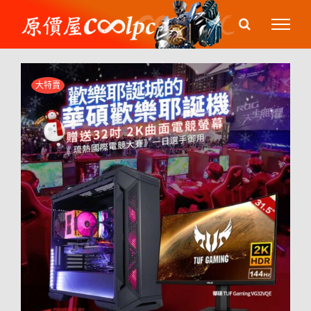
Skip
to
content
大特賣