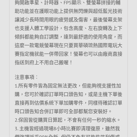
夠開啟準星、計時器、FPS顯示、雙螢幕拼接的輔
助功能並在護眼功能上提供無閃爍與超低藍光技術
讓減少長時間用眼的疲勞感及傷害，最後螢幕支架
也支援人體工學設計，包含高度、左右旋轉及上下
傾斜都能夠自訂調整，達到最舒適的使用角度，而
這麼一款電競螢幕現在只要買華碩琉熱國際電玩大
賽指定機就能一併帶回家！螢幕也可以由廠商直接
指送到府上不用自己搬喔！
注意事項︰
1.所有零件皆為固定無法更改，但能夠視支援性加
購，您可於確認訂單時口頭告知，或是主機下單後
直接再到估價系統下單加購零件，同樣待確認訂單
時口頭告知合併訂單即可全部都幫您安裝好。
2.保固皆從購買日算起，不會有任何一秒的縮水。
3. 主機皆經過現場8小時比賽即清理復原，雖然我