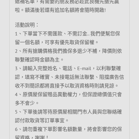
遞補名單，有需要的朋友務必趁此良機先搶先贏
啦。額滿後若還有追加名額將會隨時開啟!
活動說明：
1、下單當下不需匯款、不需訂金.. 我們便幫您保
留一個名額，可享有優先取貨保留權。
2、所有搶購價格我們擔保多退少不補，降價則依
聯繫確認時金額為主。
3、請輸入完整姓名、電話、E-mail，以利聯繫確
認，填寫不確實、未接電話無法聯繫、阻擋廣告信
收不到簡訊都將直接予以取消資格時則請見諒。
4、原價屋保留贈品異動權力，但保證總價值只會
多不會少。
5、下單後請等待原價屋相關門市人員與您聯絡確
認付款取貨等訂單事宜。
6、請勿重複下單影響名額數量，將會影響您的保
留資格，謝謝！