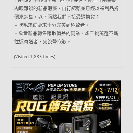
們強調近乎99%全新.. 但仍不免有可能些許刮傷或
肉眼難辨的新品瑕疵，自行認賠並已經以福利品折
價來銷售，以下兩點我們不接受退換貨：
– 吹毛求疵要求十分完美到極致者。
– 欲當新品轉售賺取價差的同業，想千挑萬選不斷
往返寄送者，先說聲抱歉。
(Visited 1,883 times)