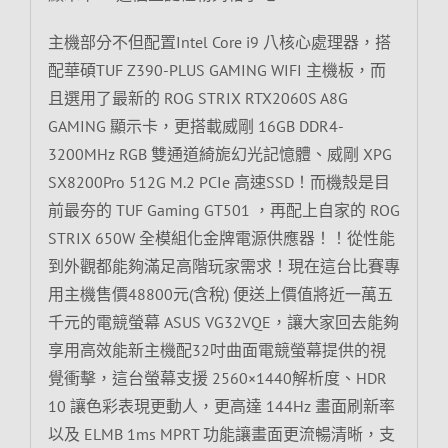
主機部分不但配置Intel Core i9 八核心處理器，搭
配華碩TUF Z390-PLUS GAMING WIFI 主機板，而
且選用了最新的 ROG STRIX RTX2060S A8G
GAMING 顯示卡，更搭載威剛 16GB DDR4-
3200MHz RGB 雙通道綺旎幻光記憶體、威剛 XPG
SX8200Pro 512G M.2 PCIe 高速SSD！而機殼是目
前最夯的 TUF Gaming GT501 ，再配上自家的 ROG
STRIX 650W 全模組化金牌電源供應器！！從性能
到外觀都能夠滿足高階玩家需求！現在這台比賽專
用主機售價48800元(含稅) 便送上價值將近一萬五
千元的電競螢幕 ASUS VG32VQE，讓大家回去能夠
享用高效能新主機配32吋曲面電競螢幕提供的視
覺衝擊，這台螢幕支援 2560×1440解析度、HDR
10 讓色彩表現更動人，更高達 144Hz 畫面刷新率
以及 ELMB 1ms MPRT 功能讓畫面更流暢清晰，支