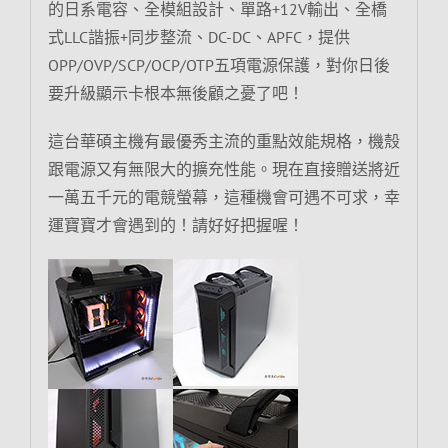
的日系電容、全模組設計、單路+12V輸出、全橋
式LLC諧振+同步整流、DC-DC、APFC，提供
OPP/OVP/SCP/OCP/OTP五項電源保護，對你日後
要升級顯示卡根本無後顧之憂了吧！
這台華碩主機有最優秀主流的重點效能規格，機殼
跟電源又有無限大的擴充性能。現在直接贈送將近
一萬五千元的電競螢幕，這種機會可遇不可求，幸
運寶寶才會遇到的！請好好把握喔！