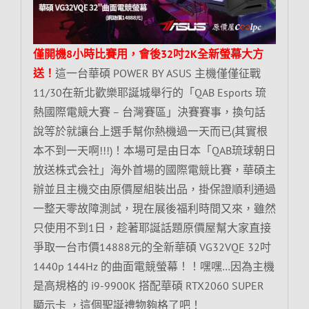
僅開機8小時比賽用，會後32吋2K全新螢幕大方
送！
這一台華碩 POWER BY ASUS 主機僅僅征戰
11/30在新北歡樂耶誕城舉行的「QAB Esports 琉
熱國際電競大賽 – 台灣賽區」決賽賽事，換句話
說等於就讓台上選手幫你熱機過一天而已(其實根
本不到一天啊!!!)！本場可是由日本「QAB琉球朝日
放送株式会社」海外首場的國際電競比賽，華碩主
辦並且主機交由原價屋組裝出品，掛保證順利通過
一整天零故障測試，現在展後福利時間又來，雖然
只使用不到1日，趁著耶誕話題原價屋幫大家直接
爭取一台市價14888元的全新華碩 VG32VQE 32吋
1440p 144Hz 的曲面電競螢幕！！嘿嘿…因為主機
是高規格的 i9-9900K 搭配華碩 RTX2060 SUPER
顯示卡 ，這個聖誕禮物夠格了吧！