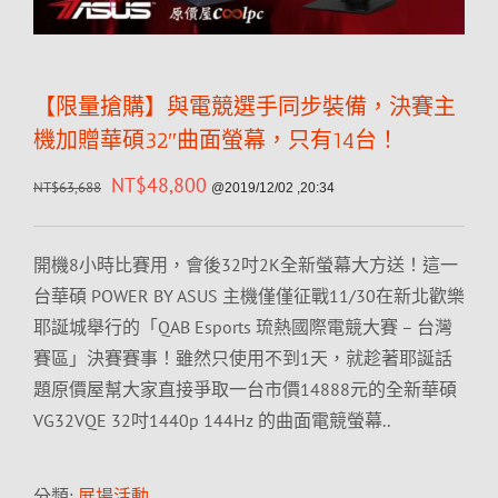
【限量搶購】與電競選手同步裝備，決賽主
機加贈華碩32″曲面螢幕，只有14台！
NT$
48,800
NT$
63,688
@2019/12/02 ,20:34
開機8小時比賽用，會後32吋2K全新螢幕大方送！這一
台華碩 POWER BY ASUS 主機僅僅征戰11/
30在新北歡樂
耶誕城舉行的「QAB Esports 琉熱國際電競大賽 – 台灣
賽區」決賽賽事！雖然只使用不到1天，就趁著耶誕話
題原價屋幫大家直接爭取一台市價14888元的全新華碩
VG32VQE 32吋1440p 144Hz 的曲面電競螢幕..
分類:
展場活動