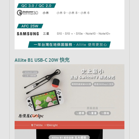
Allite B1 USB-C 20W 快充