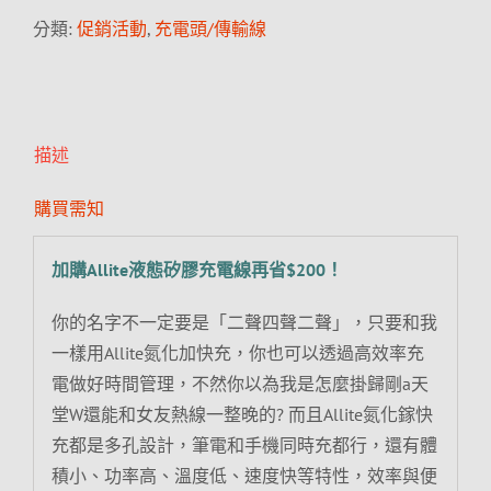
分類:
促銷活動
,
充電頭/傳輸線
描述
購買需知
加購Allite液態矽膠充電線再省$200！
你的名字不一定要是「二聲四聲二聲」，只要和我
一樣用Allite氮化加快充，你也可以透過高效率充
電做好時間管理，不然你以為我是怎麼掛歸剛a天
堂W還能和女友熱線一整晚的? 而且Allite氮化鎵快
充都是多孔設計，筆電和手機同時充都行，還有體
積小、功率高、溫度低、速度快等特性，效率與便