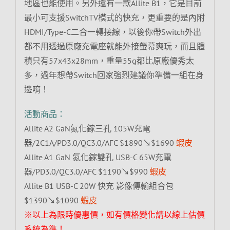
地區也能使用。另外還有一款Allite B1，它是目前
最小可支援SwitchTV模式的快充，更重要的是內附
HDMI/Type-C二合一轉接線，以後你帶Switch外出
都不用透過原廠充電座就能外接螢幕爽玩，而且體
積只有57x43x28mm，重量55g都比原廠優秀太
多，過年想帶Switch回家強烈建議你準備一組在身
邊唷！
活動商品：
Allite A2 GaN氮化鎵三孔 105W充電
器/2C1A/PD3.0/QC3.0/AFC $1890↘$1690
蝦皮
Allite A1 GaN 氮化鎵雙孔 USB-C 65W充電
器/PD3.0/QC3.0/AFC $1190↘$990
蝦皮
Allite B1 USB-C 20W 快充 影像傳輸組合包
$1390↘$1090
蝦皮
※以上為限時優惠價，如有價格變化請以線上估價
系統為準！