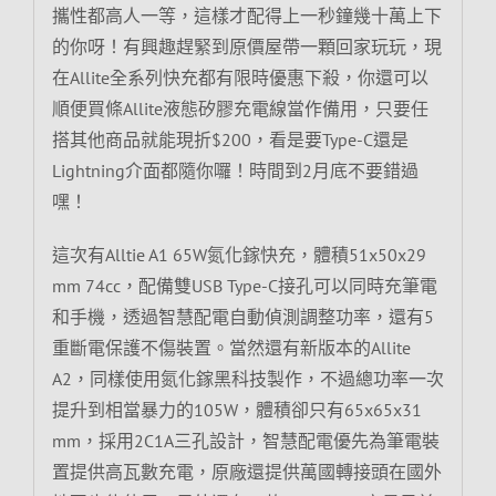
攜性都高人一等，這樣才配得上一秒鐘幾十萬上下
的你呀！有興趣趕緊到原價屋帶一顆回家玩玩，現
在Allite全系列快充都有限時優惠下殺，你還可以
順便買條Allite液態矽膠充電線當作備用，只要任
搭其他商品就能現折$200，看是要Type-C還是
Lightning介面都隨你囉！時間到2月底不要錯過
嘿！
這次有Alltie A1 65W氮化鎵快充，體積51x50x29
mm 74cc，配備雙USB Type-C接孔可以同時充筆電
和手機，透過智慧配電自動偵測調整功率，還有5
重斷電保護不傷裝置。當然還有新版本的Allite
A2，同樣使用氮化鎵黑科技製作，不過總功率一次
提升到相當暴力的105W，體積卻只有65x65x31
mm，採用2C1A三孔設計，智慧配電優先為筆電裝
置提供高瓦數充電，原廠還提供萬國轉接頭在國外