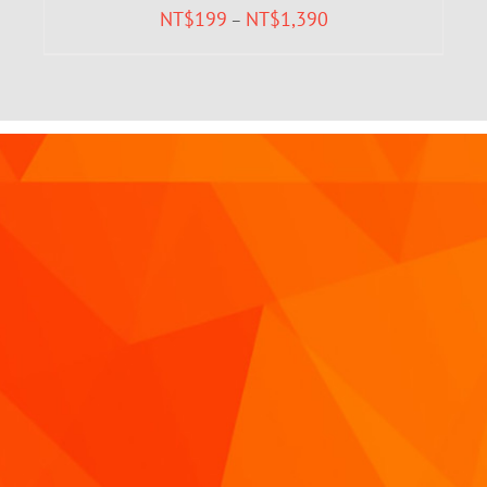
NT$
199
NT$
1,390
–