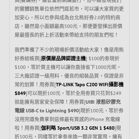
的實體銷售單位依然門庭若市，可以讓大家買的更
加安心，所以也參與成為台北熊好券2.0的特約商
店，雖然是小面額最高500元，那便要發揮出原價
屋最擅長的折上折活動來帶給支持的朋友們啦！
我們準備了不少的現場折價活動給大家！像是用熊
好券結帳買[
原價屋品牌認證主機
] $100的劵現折
$100，等於買主機可以讓你直接省下1000元呢，
三大廠認證一級用料、優良的組裝品質，保證是非
常的划算！用券買[
TP-
LINK Tapo C200 WIFI攝影機
$849
]可以現折100元，等於全用劵買只花到$249
就能擁有居家安全保障！用券買[
UIBI 液態矽膠充
電線 USB-C to Lightning $490
]現折100元，等於券
沒用完還免費拿到這條最有質感的iPhone 充電線
啦！用券買[
伽利略 3port/USB 3.2 GEN 1 $480
]現
折100元，同樣等於拿劵來換一顆非常實用，擁有