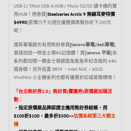
USB-C/ 3Port USB-A HUB / Micro SD/SD 讀卡機的實
用HUB！用券買[
Steelseries Arctis 9 無線耳麥特價
$4990
]原價六千元現在優惠價再幫你折下200元
呢！
還有筆電館也有用熊好券買
[lenovo筆電/dell筆電
]
直接加送一條金士頓8G記憶體！買[
lenovo 平板
]全
系列都加贈一顆金士頓揚眉兔氣兔年紀念版的 64G
隨身碟！另外技嘉 BRIX 、Intel NUC、ASUS
VivoMini 小主機系列也都有優惠折扣或是贈禮唷！
「台北熊好券2.0」熊好買(饗購券)原價屋加碼活
動：
‧指定原價屋品牌認證主機用熊好券結帳，用
$100折$100，
最多折$500>>
估價系統第三大類主
機