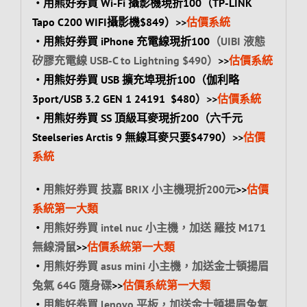
‧用熊好券買 Wi-Fi 攝影機現折100（TP-
LINK
Tapo C200 WIFI攝影機$849）>>
估價系統
‧用熊好券買 iPhone 充電線現折100
（UIBI 液態
矽膠充電線 USB-C to Lightning $490）
>>
估價系統
‧用熊好券買 USB 擴充埠現折100（
伽利略
3port/USB 3.2 GEN 1 24191 $480）>>
估價系統
‧用熊好券買 SS 頂級耳麥現折200（六千元
Steelseries Arctis 9 無線耳麥只要$4790）>>
估價
系統
‧
用熊好券買 技嘉 BRIX 小主機現折200元
>>
估價
系統第一大類
‧
用熊好券買 intel nuc 小主機，加送 羅技 M171
無線滑鼠
>>
估價系統第一大類
‧
用熊好券買 asus mini 小主機，加送
金士頓揚眉
兔氣 64G 隨身碟
>>
估價系統第一大類
‧
用熊好券買 lenovo 平板，加送
金士頓揚眉兔氣