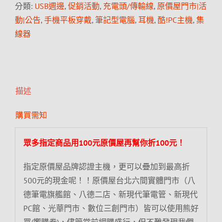
分類:
USB週邊
,
促銷活動
,
充電頭/傳輸線
,
原價屋門市|活
動|公告
,
手機平板穿戴
,
筆記型電腦
,
耳機
,
酷!PC主機
,
集
線器
描述
購買需知
眾多指定商品用100元原價屋再幫你折100元！
指定原價屋品牌認證主機，更可以疊加到最高折
500元的現金呢！！原價屋台北六間實體門市（八
德筆電旗艦館、八德二店、新現代筆電管、新現代
PC館、光華門市、數位三創門市）皆可以使用熊好
買(饗購券)，儘管當前網購盛行，但不難發現我們