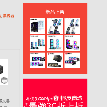
新品上架
盒
,
集線器
薄文書