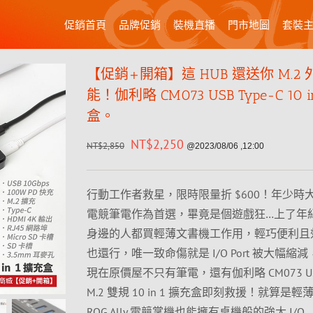
促銷首頁
品牌促銷
裝機直播
門市地圖
套裝
【促銷+開箱】這 HUB 還送你 M.2
能！伽利略 CM073 USB Type-C 10 i
盒。
NT$
2,250
NT$
2,850
@2023/08/06 ,12:00
行動工作者救星，限時限量折 $600！年少時
電競筆電作為首選，畢竟是個遊戲狂…上了年
身邊的人都買輕薄文書機工作用，輕巧便利且效
也還行，唯一致命傷就是 I/O Port 被大幅縮
現在原價屋不只有筆電，還有伽利略 CM073 USB 
M.2 雙規 10 in 1 擴充盒即刻救援！就算是
ROG Ally 電競掌機也能擁有桌機般的強大 I/O