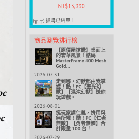
NT$
13,990
(╥_╥) 搶購已結束！
商品瀏覽排行榜
【原價屋搶購】桌面上
的奢華風景！酷碼
MasterFrame 400 Mesh
Gold…
2026-07-31
走到哪，幻獸都由我掌
握！酷！PC【聖光幻
獸】【混沌幻獸】送你
玩遊戲。
2026-08-01
挺玩家講仁義，拚用料
無所懼！酷！PC【仁者
無敵】【勇者無懼】合
計限量 100 台！
2026-07-29