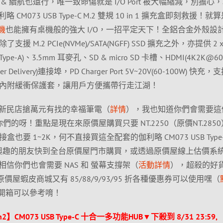
 續航也還行，唯一致命傷就是 I/O Port 被大幅縮減，別擔心
073 USB Type-C M.2 雙規 10 in 1 擴充盒即刻救援！就
掌機
也能擁有桌機般的強大 I/O，一招平定天下！全鋁合金外殼設
了支援 M.2 PCIe(NVMe)/SATA(NGFF) SSD 擴充之外，亦提供 2 x
s(Type-A)、3.5mm 耳麥孔、SD & micro SD 卡槽、HDMI(4K2K@6
r Delivery)連接埠，PD Charger Port 5V~20V(60-100W) 快充，
ux 系統，內附緩衝保護套，讓用戶方便攜帶行走江湖！
新民店搶萬元有找的幸福筆電（
詳情
），我也知道你們會需要這
 你們的呀！重點是現在來原價屋購買只要 NT.2250（原價NT.285
盒也要 1~2K，何不直接買這全配套的伽利略 CM073 USB Type-C
盒咧～有興趣的朋友快到全台原價屋門市購買，或透過原價屋線上估價系
信你們也會需要 NAS 和 螢幕支撐架（
活動詳情
），超殺的好
原價屋蝦皮商城又有 85/88/9/93/95 折各種優惠券可以使用嘿（
易開箱可以參考唷！
n2】CM073 USB Type-C 十合一多功能HUB▼下殺到 8/31 23:59,