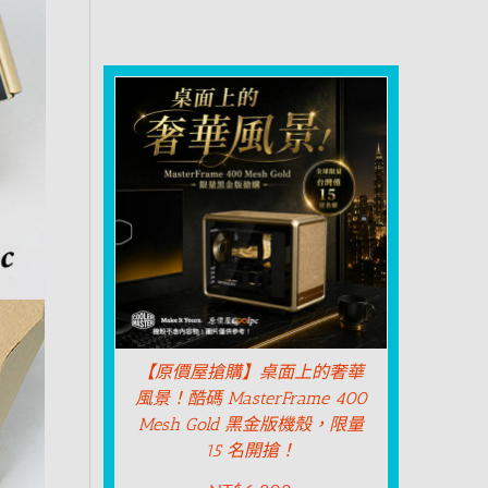
【原價屋搶購】桌面上的奢華
風景！酷碼 MasterFrame 400
Mesh Gold 黑金版機殼，限量
15 名開搶！