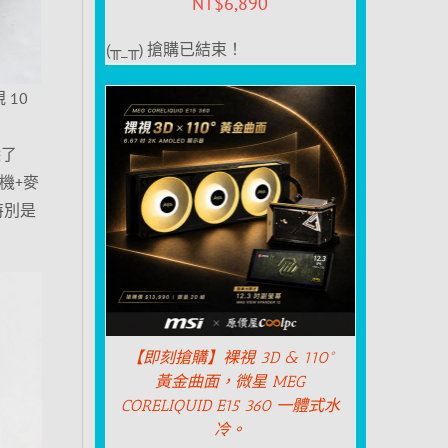
NT$
6,890
(╥_╥) 搶購已結束！
 10
除了
耳機+麥
，特別是
【即刻搶購】裸視 3D & 110°
黃金曲面，微星 MEG
CORELIQUID E15 360 一體式水
冷。