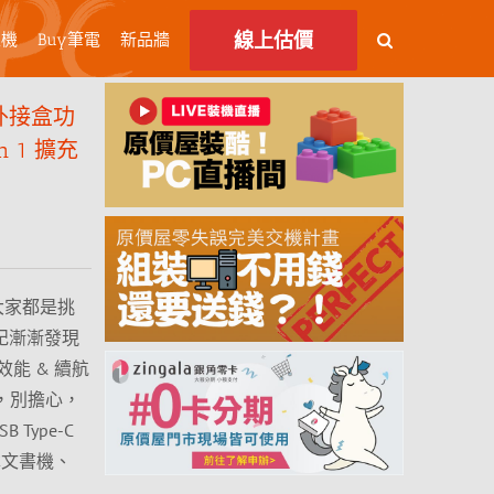
線上估價
主機
Buy筆電
新品牆
 外接盒功
n 1 擴充
大家都是挑
紀漸漸發現
能 & 續航
減，別擔心，
Type-C
輕薄文書機、