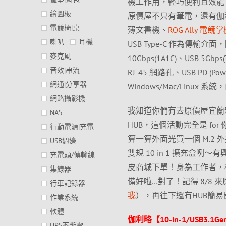
機工作用，輕巧便利且效能 &
繪圖板
原價屋不只有筆電，還有伽利略 CM
電競椅|桌
薄文書機、
ROG Ally 電競
喇叭
耳機
USB Type-C 作為傳輸介面，除
麥克風
10Gbps(1A1C)、USB 5Gbp
音效|串流
RJ-45 網路孔、USB PD (Powe
網通|分享器
Windows/Mac/Lin
網路攝影機
我知道你們有去原價屋宜蘭
NAS
HUB，這個活動完全是 for
行動電源|充電
算一算外面光買一個 M.2 外接
USB週邊
雙規 10 in 1 擴充
充電頭/傳輸線
皮商城下單！身為工作者，相
集線器
備好啦…對了！記得 8/8 來
行車記錄器
我
），再往下還有HUB簡
作業系統
軟體
伽利略【10-in-1/USB3.1Ge
UPS不斷電