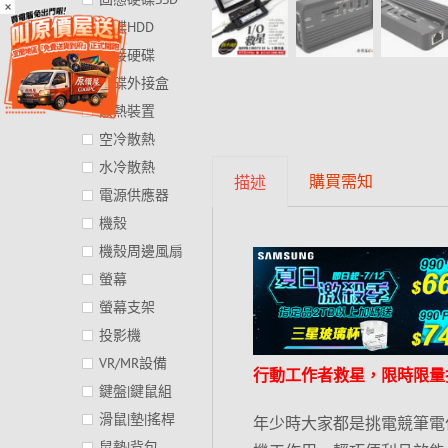
×
硬碟HDD
外接硬碟
硬碟外接盒
散熱裝置
空冷散熱
水冷散熱
購買需知
描述
電源供應器
機殼
機殼周邊風扇
螢幕
螢幕支架
投影機
VR/MR設備
行動工作者救星，限時限量折 
鍵盤|鍵鼠組
滑鼠|墊|搖桿
年少時大家都是挑電競筆電
鼠墊|背包