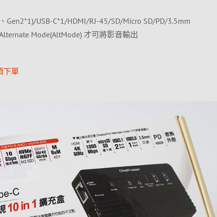
Gen2*1)/USB-C*1/HDMI/RJ-45/SD/Micro SD/PD/3.5mm
Alternate Mode(AltMode) 才可將影音輸出
項下單