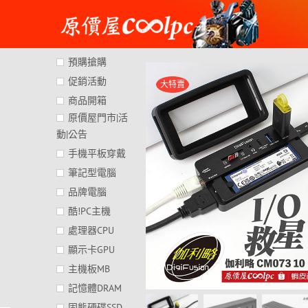
Skip
to
content
預購搶購
促銷活動
大特賣
商品開箱
原價屋門市|活
動|公告
手機平板穿戴
筆記型電腦
品牌電腦
酷!PC主機
處理器CPU
顯示卡GPU
主機板MB
記憶體DRAM
固態硬碟SSD