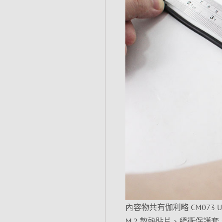
內容物共有伽利略 CM073 USB
M.2 散熱貼片、緩衝保護