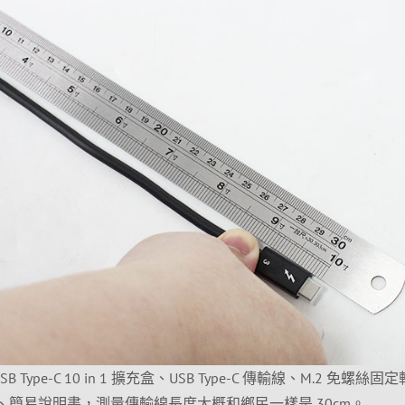
 Type-C 10 in 1 擴充盒、USB Type-C 傳輸線、M.2 免螺絲固
套、簡易說明書，測量傳輸線長度大概和鄉民一樣是 30cm。