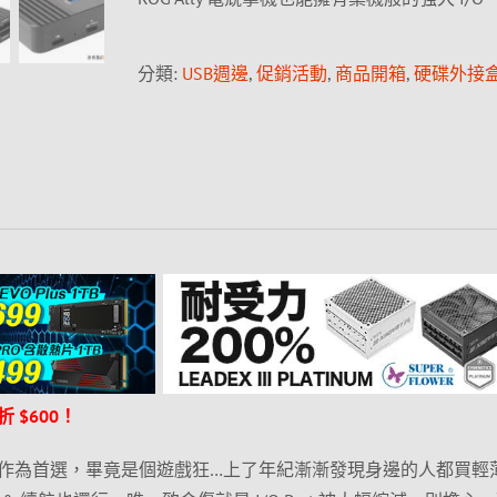
分類:
USB週邊
,
促銷活動
,
商品開箱
,
硬碟外接
$600！
作為首選，畢竟是個遊戲狂…上了年紀漸漸發現身邊的人都買輕