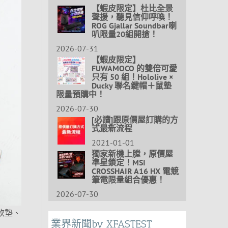
【蝦皮限定】杜比全景
聲援，聽見信仰呼喚！
ROG Gjallar Soundbar喇
叭限量20組開搶！
2026-07-31
【蝦皮限定】
FUWAMOCO 的雙倍可愛
只有 50 組！Hololive ×
Ducky 聯名鍵帽＋鼠墊
限量預購中！
2026-07-30
[必讀]跟原價屋訂購的方
式最新流程
2021-01-01
獨家新機上膛，原價屋
準星鎖定！MSI
CROSSHAIR A16 HX 電競
筆電限量組合優惠！
2026-07-30
定軟墊、
業界新聞by XFASTEST