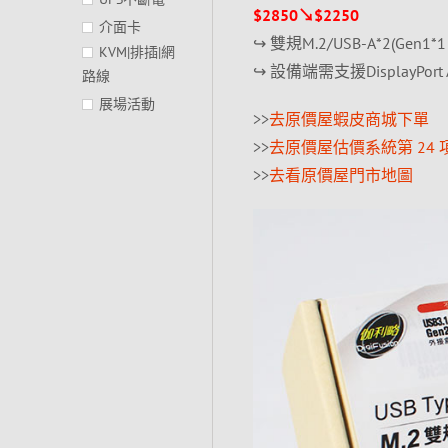
$2850↘$2250
介面卡
↪ 雙規M.2/USB-A*2(Gen1*1、
KVM|排插|網
↪ 設備端需支援DisplayPort 
路線
展場活動
>>
去原價屋蝦皮商城下單
>>
去原價屋估價系統第 24 
>>
去看原價屋門市地圖