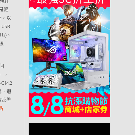
，現在
算是輕
計，以
 USB
0Hz)、
支援
個
0），
 M.2
統、蝦
貨都準
點