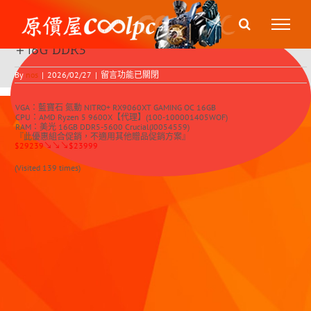
Skip
【金馬久久-旺 】RX9060XT+ AMD R5 9600X
to
content
+16G DDR5
在
By
nos
|
2026/02/27
|
留言功能已關閉
〈【金
馬
久
VGA：藍寶石 氮動 NITRO+ RX9060XT GAMING OC 16GB
久-
旺
CPU：AMD Ryzen 5 9600X【代理】(100-100001405WOF)
】
RAM：美光 16GB DDR5-5600 Crucial(J0054559)
RX9060XT+
『此優惠組合促銷，不適用其他贈品促銷方案』
AMD
$29239↘↘↘$23999
R5
9600X
+16G
(Visited 139 times)
DDR5〉
中