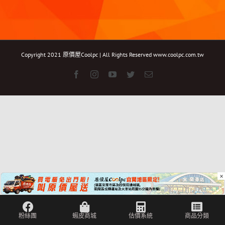
Copyright 2021 原價屋Coolpc | All Rights Reserved
www.coolpc.com.tw
Facebook
Instagram
YouTube
Twitter
Email:
×