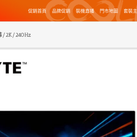
促銷首頁
品牌促銷
裝機直播
門市地圖
套裝
/2K/240Hz