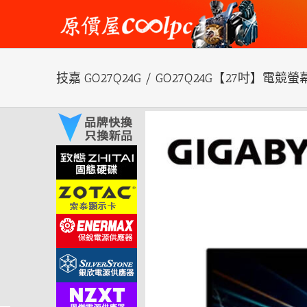
Skip
to
content
技嘉 GO27Q24G / GO27Q24G【27吋】電競螢幕
View
Larger
Image