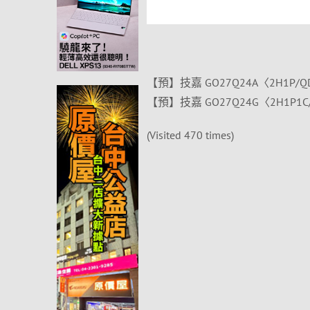
【預】技嘉 GO27Q24A〈2H1P/QD
【預】技嘉 GO27Q24G〈2H1P1C/
(Visited 470 times)