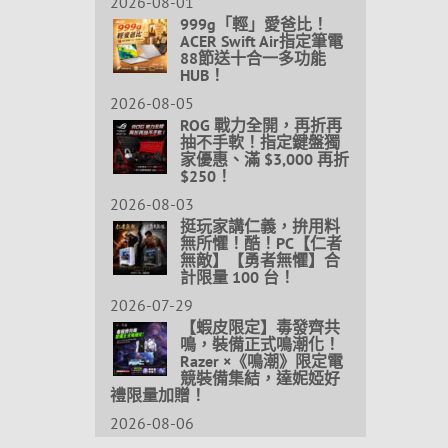
2026-08-01
999g「輕」愛爸比！
ACER Swift Air指定筆電
88節送十合一多功能
HUB！
2026-08-05
ROG 戰力全開，再折再
抽不手軟！指定鍵盤獨
家優惠、滿 $3,000 再折
$250！
2026-08-03
挺玩家講仁義，拚用料
無所懼！酷！PC【仁者
無敵】【勇者無懼】合
計限量 100 台！
2026-07-29
【蝦皮限定】毒發齊共
鳴，裝備正式鳴潮化！
Razer ×《鳴潮》限定電
競裝備集結，達妮婭好
禮限量加贈！
2026-08-06