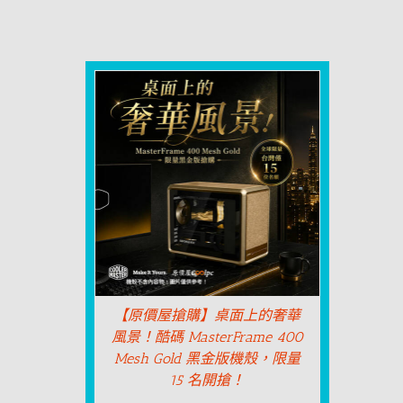
【原價屋搶購】桌面上的奢華
風景！酷碼 MasterFrame 400
Mesh Gold 黑金版機殼，限量
15 名開搶！