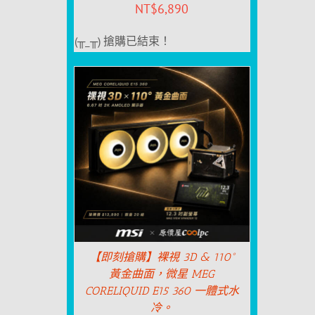
NT$
6,890
(╥_╥) 搶購已結束！
【即刻搶購】裸視 3D & 110°
黃金曲面，微星 MEG
CORELIQUID E15 360 一體式水
冷。