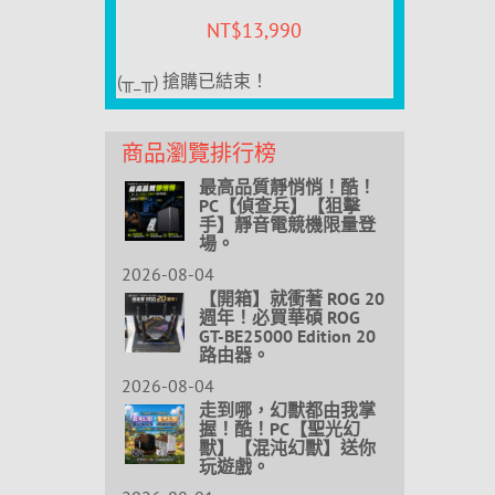
NT$
13,990
(╥_╥) 搶購已結束！
商品瀏覽排行榜
最高品質靜悄悄！酷！
PC【偵查兵】【狙擊
手】靜音電競機限量登
場。
2026-08-04
【開箱】就衝著 ROG 20
週年！必買華碩 ROG
GT-BE25000 Edition 20
路由器。
2026-08-04
走到哪，幻獸都由我掌
握！酷！PC【聖光幻
獸】【混沌幻獸】送你
玩遊戲。