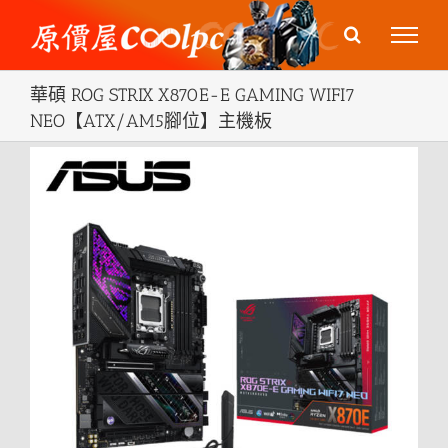
Skip
to
content
華碩 ROG STRIX X870E-E GAMING WIFI7
NEO【ATX/AM5腳位】主機板
View
Larger
Image