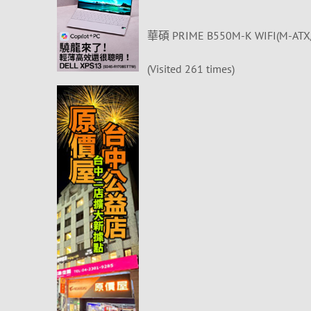
華碩 PRIME B550M-K WIFI(M-AT
(Visited 261 times)