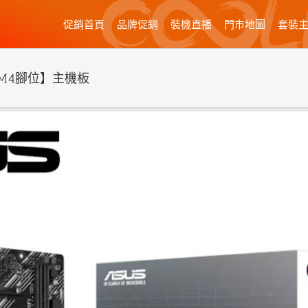
促銷首頁
品牌促銷
裝機直播
門市地圖
套裝
X/AM4腳位】主機板