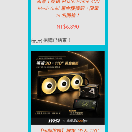
風景！酷碼 MasterFrame 400
Mesh Gold 黑金版機殼，限量
15 名開搶！
NT$
6,890
(╥_╥) 搶購已結束！
【即刻搶購】裸視 3D & 110°