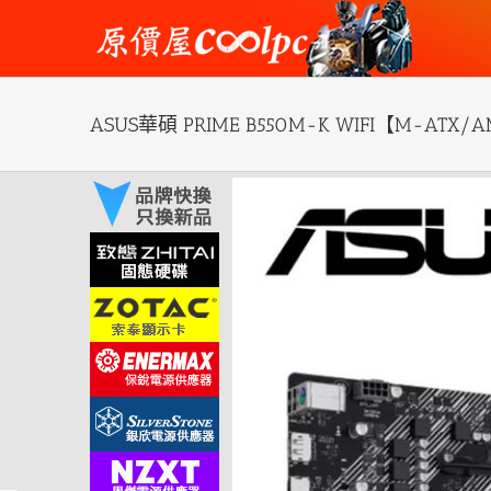
Skip
to
content
ASUS華碩 PRIME B550M-K WIFI【M-AT
View
Larger
Image