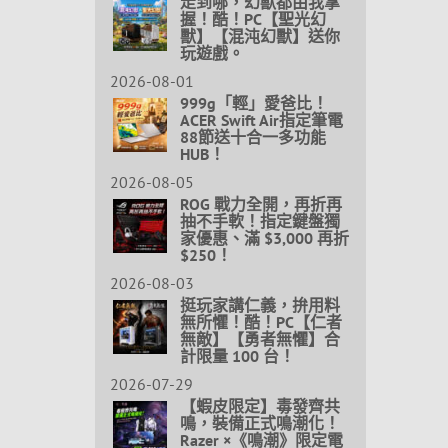
走到哪，幻獸都由我掌
握！酷！PC【聖光幻
獸】【混沌幻獸】送你
玩遊戲。
2026-08-01
999g「輕」愛爸比！
ACER Swift Air指定筆電
88節送十合一多功能
HUB！
2026-08-05
ROG 戰力全開，再折再
抽不手軟！指定鍵盤獨
家優惠、滿 $3,000 再折
$250！
2026-08-03
挺玩家講仁義，拚用料
無所懼！酷！PC【仁者
無敵】【勇者無懼】合
計限量 100 台！
2026-07-29
【蝦皮限定】毒發齊共
鳴，裝備正式鳴潮化！
Razer ×《鳴潮》限定電