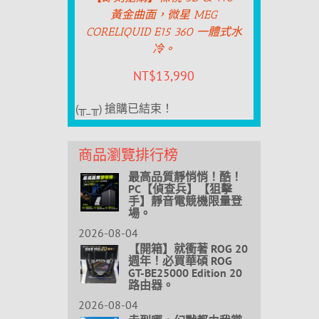
黃金曲面，微星 MEG
CORELIQUID E15 360 一體式水
冷。
NT$
13,990
(╥_╥) 搶購已結束！
商品瀏覽排行榜
最高品質靜悄悄！酷！
PC【偵查兵】【狙擊
手】靜音電競機限量登
場。
2026-08-04
【開箱】就衝著 ROG 20
週年！必買華碩 ROG
GT-BE25000 Edition 20
路由器。
2026-08-04