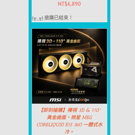
NT$
6,890
(╥_╥) 搶購已結束！
【即刻搶購】裸視 3D & 110°
黃金曲面，微星 MEG
CORELIQUID E15 360 一體式水
冷。