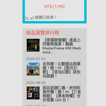
NT$
13,990
(╥_╥) 搶購已結束！
商品瀏覽排行榜
【原價屋搶購】桌面上
的奢華風景！酷碼
MasterFrame 400 Mesh
Gold…
2026-07-31
走到哪，幻獸都由我掌
握！酷！PC【聖光幻
獸】【混沌幻獸】送你
玩遊戲。
2026-08-01
挺玩家講仁義，拚用料
無所懼！酷！PC【仁者
無敵】【勇者無懼】合
計限量 100 台！