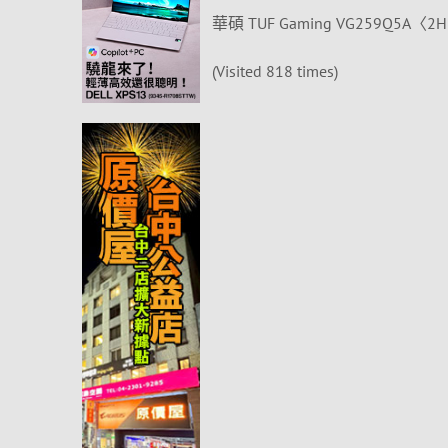
華碩 TUF Gaming VG259Q5A〈2
(Visited 818 times)