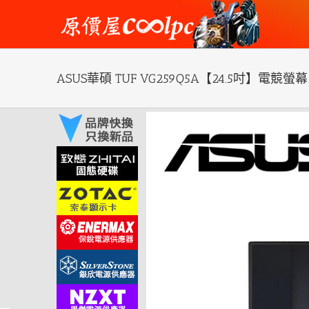
Skip
to
content
ASUS華碩 TUF VG259Q5A【24.5吋】電競螢幕/
View
Larger
Image