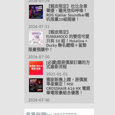
2026-07-29
【蝦皮限定】杜比全景
聲援，聽見信仰呼喚！
ROG Gjallar Soundbar喇
叭限量20組開搶！
2026-07-31
【蝦皮限定】
FUWAMOCO 的雙倍可愛
只有 50 組！Hololive ×
Ducky 聯名鍵帽＋鼠墊
限量預購中！
2026-07-30
[必讀]跟原價屋訂購的方
式最新流程
2021-01-01
獨家新機上膛，原價屋
準星鎖定！MSI
CROSSHAIR A16 HX 電競
筆電限量組合優惠！
2026-07-30