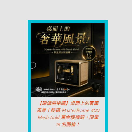
【原價屋搶購】桌面上的奢華
風景！酷碼 MasterFrame 400
Mesh Gold 黑金版機殼，限量
15 名開搶！