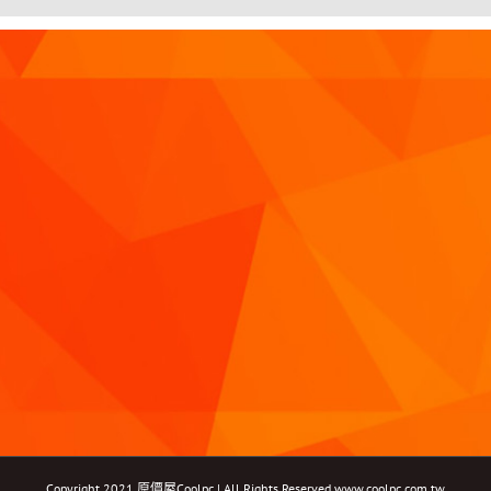
Copyright 2021 原價屋Coolpc | All Rights Reserved
www.coolpc.com.tw