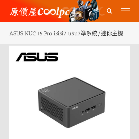
Skip
to
content
ASUS NUC 15 Pro i3i5i7 u5u7準系統/迷你主機
View
Larger
Image