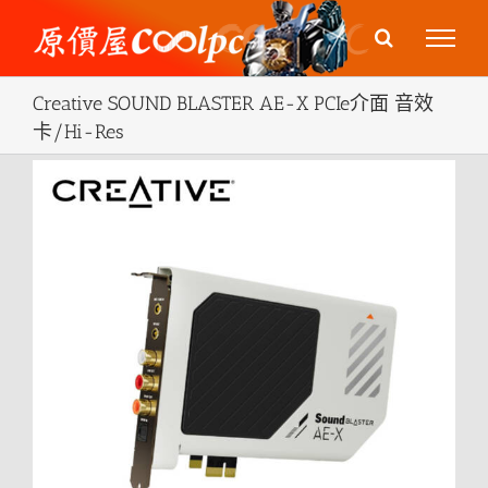
Skip
to
content
Creative SOUND BLASTER AE-X PCIe介面 音效
卡/Hi-Res
View
Larger
Image