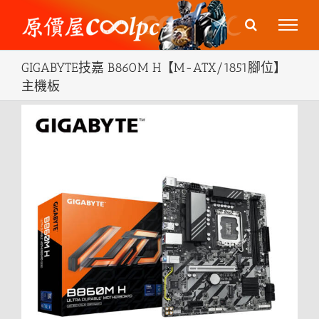
Skip
to
content
GIGABYTE技嘉 B860M H【M-ATX/1851腳位】
主機板
View
Larger
Image